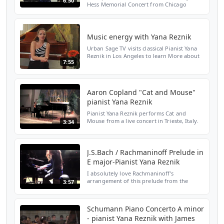
6:50
Hess Memorial Concert from Chicago
Cultural Center. For a full program, please
visit www.yanareznik.com or
www.wfmt.com. This concert was ...
Music energy with Yana Reznik
Urban Sage TV visits classical Pianist Yana
Reznik in Los Angeles to learn More about
7:55
musical energy.
Aaron Copland "Cat and Mouse"
pianist Yana Reznik
Pianist Yana Reznik performs Cat and
Mouse from a live concert in Trieste, Italy.
3:34
Presented by Festival Pianistico
Internazionale Associazione il Concerto.
June 2009. Yana's New...
J.S.Bach / Rachmaninoff Prelude in
E major-Pianist Yana Reznik
I absolutely love Rachmaninoff's
arrangement of this prelude from the
3:57
violin partita so pianists get to play this
stunning piece as well. Warming up before
my recital at Washing...
Schumann Piano Concerto A minor
- pianist Yana Reznik with James