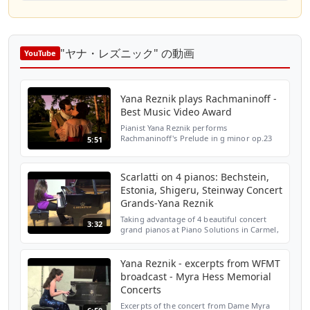
"ヤナ・レズニック" の動画
YouTube
Yana Reznik plays Rachmaninoff -
Best Music Video Award
Pianist Yana Reznik performs
Rachmaninoff's Prelude in g minor op.23
5:51
no.5. With Andrey Bokarius as the Music
Teacher Writer/ Director - Mike Snyder
Story - Yana Reznik Producer ...
Scarlatti on 4 pianos: Bechstein,
Estonia, Shigeru, Steinway Concert
Grands-Yana Reznik
Taking advantage of 4 beautiful concert
3:32
grand pianos at Piano Solutions in Carmel,
IN, performing Sonata in d minor. Take a
listen and compare. Due to the limitations
of the spa...
Yana Reznik - excerpts from WFMT
broadcast - Myra Hess Memorial
Concerts
Excerpts of the concert from Dame Myra