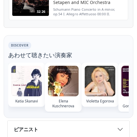
Setapen and MIC Orchestra
Schumann Piano Concerto in A minor,
32:26
op.54 I. Allegro Affettuoso 00:00 II.
Intermezzo - Andantino Graziosso 15:50 III.
Allegro Vivace 21:14 Yana Reznik - piano
James Setapen - co...
DISCOVER
あわせて聴きたい演奏家
Katia Skanavi
Elena
Violetta Egorova
Mar
Kuschnerova
Gorokho
ピアニスト