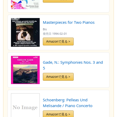
Masterpieces for Two Pianos
Bis
発売日
1994-02-01
Amazonで見る >
Gade, N.: Symphonies Nos. 3 and
5
Amazonで見る >
Schoenberg: Pelleas Und
Melisande / Piano Concerto
Amazonで見る >