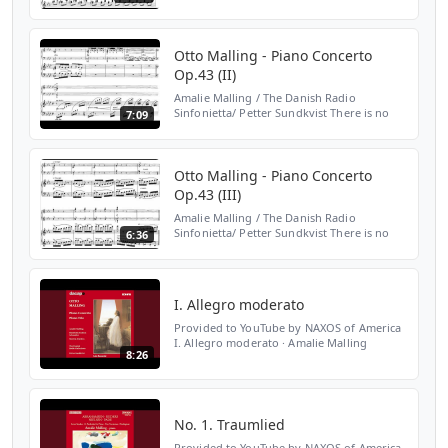
copyright infringement intended. If you
wish your recording to be removed, it can
be done, please jus...
Otto Malling - Piano Concerto
Op.43 (II)
Amalie Malling / The Danish Radio
Sinfonietta/ Petter Sundkvist There is no
7:09
copyright infringement intended. If you
wish your recording to be removed, it can
be done, please jus...
Otto Malling - Piano Concerto
Op.43 (III)
Amalie Malling / The Danish Radio
Sinfonietta/ Petter Sundkvist There is no
6:36
copyright infringement intended. If you
wish your recording to be removed, it can
be done, please jus...
I. Allegro moderato
Provided to YouTube by NAXOS of America
I. Allegro moderato · Amalie Malling
8:26
Malling, O.: Piano Concerto ℗ 1999 Dacapo
Released on: 1999-05-28 Artist: Amalie
Malling Artist: Eli...
No. 1. Traumlied
Provided to YouTube by NAXOS of America