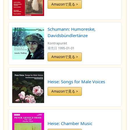
Amazonで見る >
Schumann: Humoreske,
Davidsbündlertänze
Kontrapunkt
発売日
1995-01-01
Amazonで見る >
Heise: Songs for Male Voices
Amazonで見る >
Heise: Chamber Music