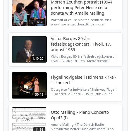
Morten Zeuthen portrait (1994)
performing Peter Heise cello
sonata with Amalie Malling
Portrait of cellist Morten Zeuthen. Visit
6:35
www.mortenzeuthen.dk for more
information.
Victor Borges 80-års
fødselsdagskoncert i Tivoli, 17.
august 1989
Victor Borges 80-års fødselsdagskoncert i
1:10:20
Tivoli, 17. august 1989. Medvirkende:
Michala Petri Edith Guillaume Amalie
Malling Radiosymfoniorkestret Tivolis
Koncertsal, 17. august...
Flygelindvigelse i Holmens kirke -
1. koncert
Optagelse fra indvielse af Steinway-flygel.
1. koncert, 21. april 2015. Musik: Claude
30:13
Debussy, Carl Nielsen, Edvard Grieg, Franz
Schubert. Medvirkende: Amalie Malling,
flygel. S...
Otto Malling - Piano Concerto
Op.43 (I)
Amalie Malling / The Danish Radio
Sinfonietta/ Petter Sundkvist There is no
11:36