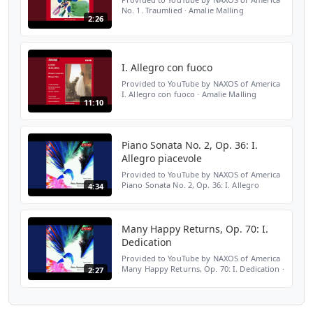
No. 1. Traumlied · Amalie Malling
2:26
Abrahamsen / Ruders / Nielsen / Pade:
Piano Music ℗ 1995 Dacapo Released on:
1995-04-11 Artist: Amalie ...
I. Allegro con fuoco
Provided to YouTube by NAXOS of America
I. Allegro con fuoco · Amalie Malling
11:10
Malling, O.: Piano Concerto ℗ 1999 Dacapo
Released on: 1999-05-28 Artist: Amalie
Malling Orchestra:...
Piano Sonata No. 2, Op. 36: I.
Allegro piacevole
Provided to YouTube by NAXOS of America
Piano Sonata No. 2, Op. 36: I. Allegro
4:34
piacevole · Amalie Malling Olsen, P.R.: Music
for Cello & Piano ℗ 2003 Dacapo Released
on: 2003-07...
Many Happy Returns, Op. 70: I.
Dedication
Provided to YouTube by NAXOS of America
Many Happy Returns, Op. 70: I. Dedication ·
2:27
Amalie Malling Olsen, P.R.: Music for Cello
& Piano ℗ 2003 Dacapo Released on: 2003-
07-28 Art...