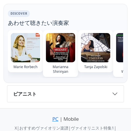
DISCOVER
あわせて聴きたい演奏家
Marie Rorbech
Marianna
Tanja Zapolski
Elis
Shirinyan
Weste
ピアニスト
PC
| Mobile
X
|
おすすめヴァイオリン楽譜
|
ヴァイオリニスト特集1
|