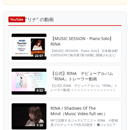
"リナ" の動画
YouTube
【MUSIC SESSiON - Piano Solo】
RINA
【MUSIC SESSiON - Piano Solo】 日本橋浜町
のSESSiONで毎月第1第3水曜に開催されるピ
22:07
アノのソロライブイベント「MUSIC SESSiON
– Piano Solo」。9月の第3週は変則で
9/17（木）に開催。NYを拠点に活動するピア
ニスト、RINAが登場します。 MUSIC
【公式】RINA デビューアルバム
SESSiON - Piano Solo RI...
『RINA』トレーラー動画
【公式】RINA デビューアルバム『RINA』ト
レーラー動画 ＝＝＝＝＝＝＝＝＝＝＝＝＝＝
4:52
＝＝＝＝＝＝＝＝＝＝＝ 第13回 CDショップ
大賞2021 ジャズ賞受賞アルバム ＝＝＝＝＝
＝＝＝＝＝＝＝＝＝＝＝＝＝＝＝＝＝＝＝＝
JAZZシーンに新たなニューカマーが誕生！ ジ
RINA / Shadows Of The
ャズピアニストRINA、世界的ピアニスト小曽
Mind（Music Video full ver.）
根真プロデュースで鮮烈デビュー！ ■ 小...
NYで活躍するジャズピアニスト RINA、小曽根
真プロデュースで9月2日発売！ ■ジャズピア
7:39
ニストのニューカマーRINAのデビューアルバ