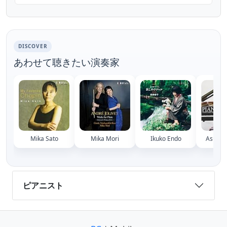
ム「RINA」 国立音楽大学在学中からその才能
を高く評価され、バークリー音楽大学を経てニ
ューヨークで活躍するジャズピアニスト RINA
が満を持してリリースする世界デビューアルバ
ム『RINA』が9月2日に発売。 ■RIN...
DISCOVER
あわせて聴きたい演奏家
Mika Sato
Mika Mori
Ikuko Endo
Asuka 
ピアニスト