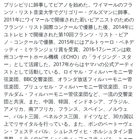
ブリシビリに師事してピアノを始めた。ワイマールのフラ
ンツ・リスト音楽大学でグリゴリー・グルズマンに師事。
2011年にワイマールで開催された若いピアニストのための
フランツ・リスト国際コンクールで優勝した後、2014年に
ユトレヒトで開催された第10回フランツ・リスト・ピア
ノ・コンクールで優勝。2015年にはアルトゥーロ・ベネデ
ッティ・ミケランジェリ賞を受賞、2016-17シーズンは欧
州コンサートホール機構（ECHO）の「ライジング・スタ
ー」として活躍した。2017年からはヤマハの公式アーティ
ストとして活動している。ロイヤル・フィルハーモニー管
弦楽団、BBC交響楽団、オランダ放送フィルハーモニー管
弦楽団、ブリュッセル・フィルハーモニー管弦楽団、ロッ
テルダム・フィルハーモニー管弦楽団など、一流の交響楽
団と共演。また、中国、韓国、インドネシア、ブラジル、
アメリカ、南アフリカ、フランス、スペイン、ノルウェ
ー、バルト三国、ベネルクス三国、ドイツなど、30カ国以
上でリサイタルを行っている。また、ボンのベートーヴェ
ン・フェスティバル、シュレスヴィヒ・ホルシュタイン音
楽祭、ミラノのピアノ・シティ・フェスティバル、トゥー