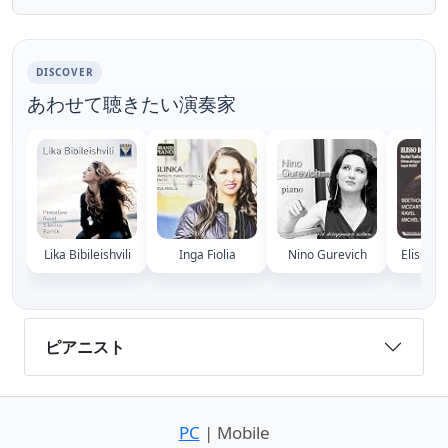
https://w.lnk.to/lisztchopinLY Chopi...
DISCOVER
あわせて聴きたい演奏家
Lika Bibileishvili
Inga Fiolia
Nino Gurevich
Elisso B
ピアニスト
PC
| Mobile