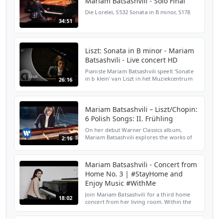
Mariam Batsashvili - Solo Final
Die Lorelei, S532 Sonata in B minor, S178
34:51
Liszt: Sonata in B minor - Mariam
Batsashvili - Live concert HD
Pianiste Mariam Batsashvili speelt 'Sonate
in b klein' van Liszt in het Muziekcentrum
26:16
van de Omroep in Hilversum. Batsashvili is
de eerste vrouwelijke winnaar (2014) van
het int...
Mariam Batsashvili – Liszt/Chopin:
6 Polish Songs: II. Frühling
On her debut Warner Classics album,
Mariam Batsashvili explores the works of
2:16
Liszt and Chopin, contemporaries and
friends of the Romantic era. Buy/listen to
the album: https://w...
Mariam Batsashvili - Concert from
Home No. 3 | #StayHome and
Enjoy Music #WithMe
Join Mariam Batsashvili for a third home
18:02
concert from her living room. Within the
program are pieces by Liszt, also featured
on her last album: