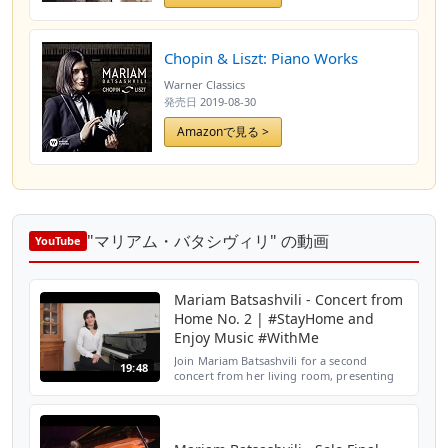
Chopin & Liszt: Piano Works
Warner Classics
発売日
2019-08-30
Amazonで見る >
"マリアム・バタシヴィリ" の動画
YouTube
Mariam Batsashvili - Concert from
Home No. 2 | #StayHome and
Enjoy Music #WithMe
Join Mariam Batsashvili for a second
19:48
concert from her living room, presenting
pieces by Chopin, Liszt and Haydn.
Amongst them are pieces taken from her
last album: https://w.lnk...