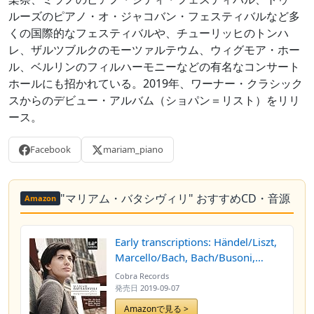
ルーズのピアノ・オ・ジャコバン・フェスティバルなど多
くの国際的なフェスティバルや、チューリッヒのトンハ
レ、ザルツブルクのモーツァルテウム、ウィグモア・ホー
ル、ベルリンのフィルハーモニーなどの有名なコンサート
ホールにも招かれている。2019年、ワーナー・クラシック
スからのデビュー・アルバム（ショパン＝リスト）をリリ
ース。
Facebook
mariam_piano
"マリアム・バタシヴィリ" おすすめCD・音源
Amazon
Early transcriptions: Händel/Liszt,
Marcello/Bach, Bach/Busoni,
Mozart/Liszt
Cobra Records
発売日
2019-09-07
Amazonで見る >