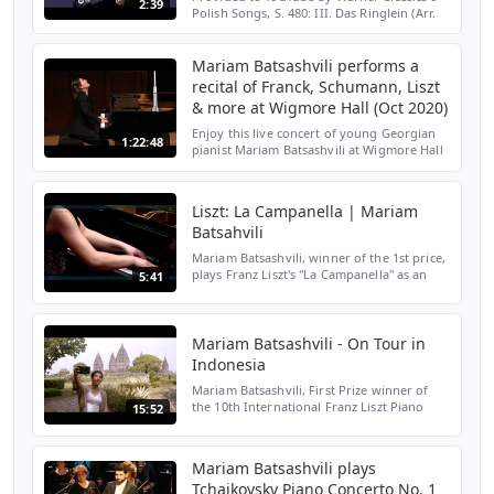
2:39
Polish Songs, S. 480: III. Das Ringlein (Arr.
Liszt after Chopin, Op. 74 No. 14) · Mariam
Batsashvili Chopin & Liszt: Piano Works ℗
2019...
Mariam Batsashvili performs a
recital of Franck, Schumann, Liszt
& more at Wigmore Hall (Oct 2020)
Enjoy this live concert of young Georgian
1:22:48
pianist Mariam Batsashvili at Wigmore Hall
in London, where she performed solo
piano pieces by Franck, Ravel, Thalberg,
Schumann, and L...
Liszt: La Campanella | Mariam
Batsahvili
Mariam Batsashvili, winner of the 1st price,
plays Franz Liszt's "La Campanella" as an
5:41
encore Internationaler FRANZ LISZT
Wettbewerb für Junge Pianisten 2011:
Preisträgerin Mari...
Mariam Batsashvili - On Tour in
Indonesia
Mariam Batsashvili, First Prize winner of
the 10th International Franz Liszt Piano
15:52
Competition of Utrecht, on tour in
Indonesia in January 2015. This concert
tour is realized th...
Mariam Batsashvili plays
Tchaikovsky Piano Concerto No. 1