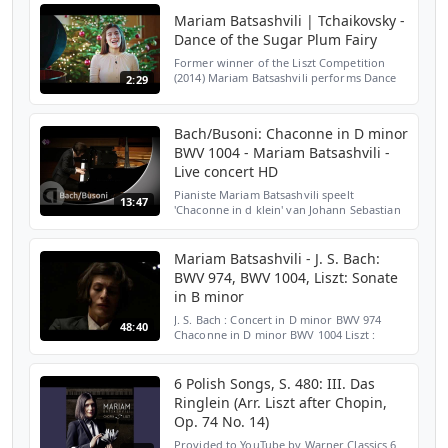
https://w.lnk.to/lisztchopinLY Pr...
Mariam Batsashvili | Tchaikovsky -
Dance of the Sugar Plum Fairy
Former winner of the Liszt Competition
(2014) Mariam Batsashvili performs Dance
2:29
of the Sugar Plum Fairy.
Bach/Busoni: Chaconne in D minor
BWV 1004 - Mariam Batsashvili -
Live concert HD
Pianiste Mariam Batsashvili speelt
13:47
'Chaconne in d klein' van Johann Sebastian
Bach (in een bewerking van Ferruccio
Busoni) in het Muziekcentrum van de
Omroep in Hilversum. Batsa...
Mariam Batsashvili - J. S. Bach:
BWV 974, BWV 1004, Liszt: Sonate
in B minor
J. S. Bach : Concert in D minor BWV 974
48:40
Chaconne in D minor BWV 1004 Liszt :
Sonate in B minor Mariam Batsashvili,
piano 20 november 2016, Muziekcentrum
van de Omroep, Hilversum
6 Polish Songs, S. 480: III. Das
Ringlein (Arr. Liszt after Chopin,
Op. 74 No. 14)
Provided to YouTube by Warner Classics 6