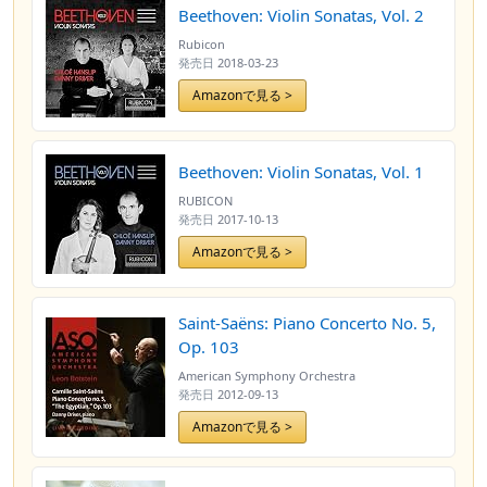
Beethoven: Violin Sonatas, Vol. 2
Rubicon
発売日
2018-03-23
Amazonで見る >
Beethoven: Violin Sonatas, Vol. 1
RUBICON
発売日
2017-10-13
Amazonで見る >
Saint-Saëns: Piano Concerto No. 5,
Op. 103
American Symphony Orchestra
発売日
2012-09-13
Amazonで見る >