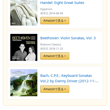
Handel: Eight Great Suites
Hyperion
発売日
2014-06-04
Amazonで見る >
Beethoven: Violin Sonatas, Vol. 3
Rubicon Classics
発売日
2018-11-23
Amazonで見る >
Bach, C.P.E.: Keyboard Sonatas
Vol.2 by Danny Driver (2012-11-
13)
Amazonで見る >