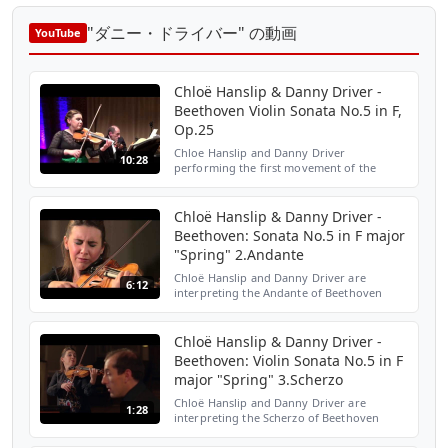
"ダニー・ドライバー" の動画
YouTube
Chloë Hanslip & Danny Driver -
Beethoven Violin Sonata No.5 in F,
Op.25
Chloe Hanslip and Danny Driver
10:28
performing the first movement of the
“Spring” sonata No.5 at Turner Sims
Concert Hall in Southampton. For more on
the artists and all other things...
Chloë Hanslip & Danny Driver -
Beethoven: Sonata No.5 in F major
"Spring" 2.Andante
Chloë Hanslip and Danny Driver are
6:12
interpreting the Andante of Beethoven
Violin Sonata in F major "Spring". Directed
by Raphaël Mouterde Cinematography by
Andrew Jezard Recordin...
Chloë Hanslip & Danny Driver -
Beethoven: Violin Sonata No.5 in F
major "Spring" 3.Scherzo
Chloë Hanslip and Danny Driver are
1:28
interpreting the Scherzo of Beethoven
Violin Sonata in F major "Spring". Directed
by Raphaël Mouterde Cinematography by