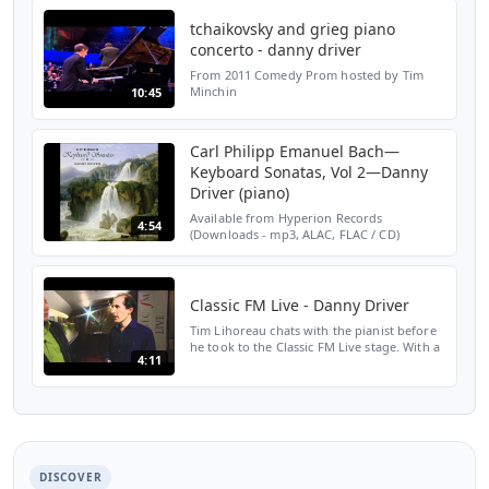
Andrew Jezard Recordin...
tchaikovsky and grieg piano
concerto - danny driver
From 2011 Comedy Prom hosted by Tim
Minchin
10:45
Carl Philipp Emanuel Bach—
Keyboard Sonatas, Vol 2—Danny
Driver (piano)
Available from Hyperion Records
4:54
(Downloads - mp3, ALAC, FLAC / CD)
http://www.hyperion-records.co.uk/dc.asp?
dc=D_CDA67908&utm_source=youtube&utm_mediu
Get on iTu...
Classic FM Live - Danny Driver
Tim Lihoreau chats with the pianist before
he took to the Classic FM Live stage. With a
4:11
performance of Rachmaninov's Piano
Concerto No. 3 ahead of him, the pair had
plenty to ta...
DISCOVER