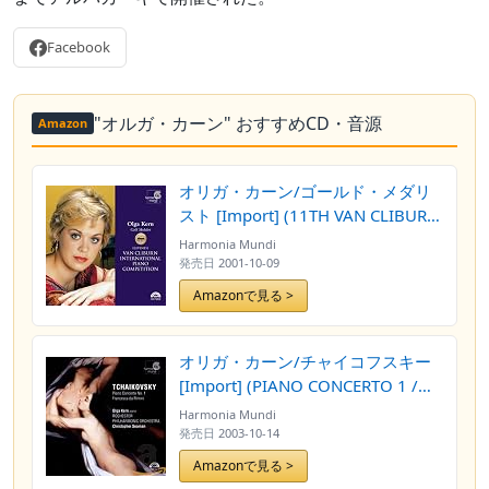
Facebook
"オルガ・カーン" おすすめCD・音源
Amazon
オリガ・カーン/ゴールド・メダリ
スト [Import] (11TH VAN CLIBURN
INT'L PIANO COMPETITION
Harmonia Mundi
1|11TH VAN CLIBURN INT'L
発売日
2001-10-09
PIANO COMPETITION 1)
Amazonで見る >
オリガ・カーン/チャイコフスキー
[Import] (PIANO CONCERTO 1 /
FRANCESCA DA RIMINI|PIANO
Harmonia Mundi
CONCERTO 1 / FRANCESCA DA
発売日
2003-10-14
RIMINI)
Amazonで見る >