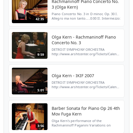
Rachmaninoff Piano Concerto No.
3 (Olga Kern)
Piano Concerto No. 3 in D minor, Op. 30 I.
Allegro ma non tanto.....0:00 II. Intermezzo:
42:35
Adagio....17:40 III. Finale: Alla
breve.......28:09 Olga Kern , joven rusa
ganadora de l...
Olga Kern - Rachmaninoff Piano
Concerto No. 3
DETROIT SYMPHONY ORCHESTRA
http://www.arshtcenter.org/Tickets/Calendar/2013-
9:59
2014-Season/Classical-Series/Detroit-
Symphony-Orchestra-with-Leonard-
Slatkin/ LEORNARD SLATKIN, music...
Olga Kern - IKIF 2007
DETROIT SYMPHONY ORCHESTRA
http://www.arshtcenter.org/Tickets/Calendar/2013-
5:01
2014-Season/Classical-Series/Detroit-
Symphony-Orchestra-with-Leonard-
Slatkin/ LEORNARD SLATKIN, music...
Barber Sonata for Piano Op 26 4th
Mov Fuga Kern
Olga Kern's performance of the
Rachmaninoff Paganini Variations on
3:56
Thursday at the Hollywood Bowl, was