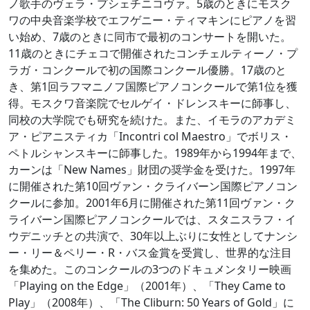
ノ歌手のヴェラ・プシェチニコヴァ。5歳のときにモスク
ワの中央音楽学校でエフゲニー・ティマキンにピアノを習
い始め、7歳のときに同市で最初のコンサートを開いた。
11歳のときにチェコで開催されたコンチェルティーノ・プ
ラガ・コンクールで初の国際コンクール優勝。17歳のと
き、第1回ラフマニノフ国際ピアノコンクールで第1位を獲
得。モスクワ音楽院でセルゲイ・ドレンスキーに師事し、
同校の大学院でも研究を続けた。また、イモラのアカデミ
ア・ピアニスティカ「Incontri col Maestro」でボリス・
ペトルシャンスキーに師事した。1989年から1994年まで、
カーンは「New Names」財団の奨学金を受けた。1997年
に開催された第10回ヴァン・クライバーン国際ピアノコン
クールに参加。2001年6月に開催された第11回ヴァン・ク
ライバーン国際ピアノコンクールでは、スタニスラフ・イ
ウデニッチとの共演で、30年以上ぶりに女性としてナンシ
ー・リー＆ペリー・R・バス金賞を受賞し、世界的な注目
を集めた。このコンクールの3つのドキュメンタリー映画
「Playing on the Edge」（2001年）、「They Came to
Play」（2008年）、「The Cliburn: 50 Years of Gold」に