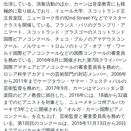
出演している。演奏活動のほか、カーンは音楽教育にも積
極的に取り組んでおり、イェール大学、スコットランド王
立音楽院、ニューヨーク市の92nd Street Yなどでマスター
クラスを開催している。フランス・パリのグランプリ・ア
ニマート、スコットランド・グラスゴーのスコットランド
国際ピアノコンクール、チェコ・ブルノのアマデウスコン
クール、ノルウェー・トロムソのトップ・オブ・ザ・ワー
ルド国際ピアノコンクールなどの国際コンクールの審査員
を務めている。2016年6月に開催された第7回クライバーン
国際アマチュアピアノコンクールの審査委員長を務めた。
ロシア科学アカデミーの芸術部門の対応メンバー。2006年
から2011年までケープタウン・サマー・フェスティバルの
芸術監督を務めた。2017年9月、カーンはマンハッタン音
楽院のピアノ教授に就任した。2016年には、18歳から32歳
までのピアニストを対象とし、ニューメキシコ州アルバカ
ーキで3年ごとに開催される「オルガ・カーン国際ピアノ
コンクール」を立ち上げ、芸術監督と審査委員長を務めて
いる。第1回目のコンクールは、2016年11月13日から20日
までアルバカーキで開催された。