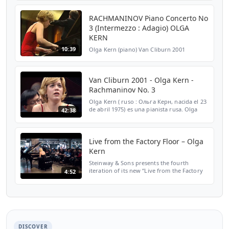
spectacular. I first heard her play shortly
after she won the Gold Medal a...
RACHMANINOV Piano Concerto No
3 (Intermezzo : Adagio) OLGA
KERN
10:39
Olga Kern (piano) Van Cliburn 2001
Van Cliburn 2001 - Olga Kern -
Rachmaninov No. 3
Olga Kern ( ruso : Ольга Керн, nacida el 23
de abril 1975) es una pianista rusa. Olga
42:38
nació como Pushechnikova en una familia
de músicos vinculados a Tchaikovsky y
Rachmaninov ,...
Live from the Factory Floor – Olga
Kern
Steinway & Sons presents the fourth
iteration of its new “Live from the Factory
4:52
Floor” concert series with Steinway Artist
Olga Kern, one of the great classical
pianists of her ...
DISCOVER