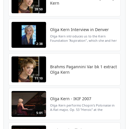
Kern
28:50
Olga Kern Interview in Denver
Olga Kern introduces us to the Kern
Foundation "Aspiration", which she and her
2:38
brother, Vladimir Kern founded recently.
http://www.kernfoundation.ru/ The main
goal of the Founda...
Brahms Pagannini Var bk 1 extract
Olga Kern
11:10
Olga Kern - IKIF 2007
Olga Kern performs Chopin's Polonaise in
A-flat major, Op. 53 "Heroic" at the
5:01
International Keyboard Institute & Festival
2007. http://www.ikif.org