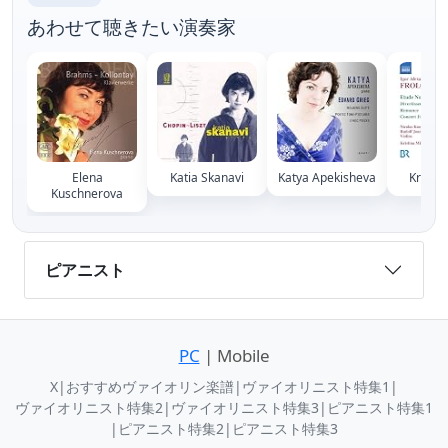
あわせて聴きたい演奏家
Elena
Katia Skanavi
Katya Apekisheva
Kristin
Kuschnerova
ピアニスト
PC
| Mobile
X
|
おすすめヴァイオリン楽譜
|
ヴァイオリニスト特集1
|
ヴァイオリニスト特集2
|
ヴァイオリニスト特集3
|
ピアニスト特集1
|
ピアニスト特集2
|
ピアニスト特集3