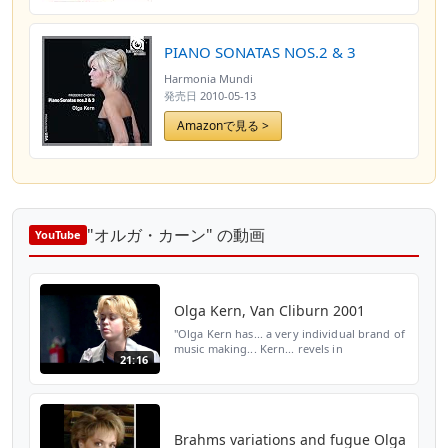
PIANO SONATAS NOS.2 & 3
Harmonia Mundi
発売日
2010-05-13
Amazonで見る >
"オルガ・カーン" の動画
YouTube
Olga Kern, Van Cliburn 2001
"Olga Kern has... a very individual brand of
music making... Kern... revels in
21:16
scrupulously digging the notes out of
Rachmaninoff virtuoso scores... She has a
big, attractive to...
Brahms variations and fugue Olga