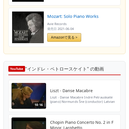
Mozart: Solo Piano Works
Avie Records
発売日
2021-06-04
Amazonで見る >
"インドレ・ペトロースケイト" の動画
YouTube
Liszt - Danse Macabre
Liszt - Danse Macabre Indrė Petrauskaitė
(piano) Normunds Šne (conductor) Latvian
10:16
National Symphony Orchestra 1997, Riga
Chopin Piano Concerto No. 2 in F
Minor, Larghetto