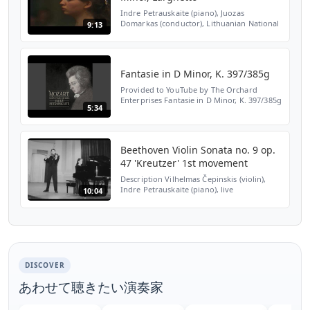
Indre Petrauskaite (piano), Juozas
Domarkas (conductor), Lithuanian National
9:13
Symphony Orchestra, 1997
Fantasie in D Minor, K. 397/385g
Provided to YouTube by The Orchard
Enterprises Fantasie in D Minor, K. 397/385g
5:34
· Indrė Petrauskaitė · Wolfgang Amadeus
Mozart Mozart: Solo Piano Works ℗ 2021
Indrė Petrauskaitė...
Beethoven Violin Sonata no. 9 op.
47 'Kreutzer' 1st movement
Description Vilhelmas Čepinskis (violin),
Indre Petrauskaite (piano), live
10:04
performance recorded by Lithuanian radio
in 1994, 19th of April, Lithuanian Academy
of Music and Theat...
DISCOVER
あわせて聴きたい演奏家