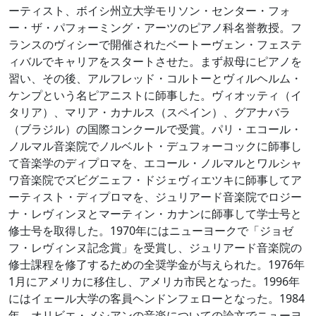
ーティスト、ボイシ州立大学モリソン・センター・フォ
ー・ザ・パフォーミング・アーツのピアノ科名誉教授。フ
ランスのヴィシーで開催されたベートーヴェン・フェステ
ィバルでキャリアをスタートさせた。まず叔母にピアノを
習い、その後、アルフレッド・コルトーとヴィルヘルム・
ケンプという名ピアニストに師事した。ヴィオッティ（イ
タリア）、マリア・カナルス（スペイン）、グアナバラ
（ブラジル）の国際コンクールで受賞。パリ・エコール・
ノルマル音楽院でノルベルト・デュフォーコックに師事し
て音楽学のディプロマを、エコール・ノルマルとワルシャ
ワ音楽院でズビグニェフ・ドジェヴィエツキに師事してア
ーティスト・ディプロマを、ジュリアード音楽院でロジー
ナ・レヴィンヌとマーティン・カナンに師事して学士号と
修士号を取得した。1970年にはニューヨークで「ジョゼ
フ・レヴィンヌ記念賞」を受賞し、ジュリアード音楽院の
修士課程を修了するための全奨学金が与えられた。1976年
1月にアメリカに移住し、アメリカ市民となった。1996年
にはイェール大学の客員ヘンドンフェローとなった。1984
年、オリビエ・メシアンの音楽についての論文でニューヨ