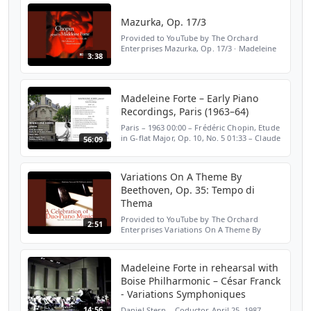
Mazurka, Op. 17/3
Provided to YouTube by The Orchard
Enterprises Mazurka, Op. 17/3 · Madeleine
3:38
Forte · Frédéric Chopin Chopin Played by
Madeleine Forte on the Erard Piano: Paris
1881 ℗ 2002 Roméo...
Madeleine Forte – Early Piano
Recordings, Paris (1963–64)
Paris – 1963 00:00 – Frédéric Chopin, Etude
in G-flat Major, Op. 10, No. 5 01:33 – Claude
56:09
Debussy, L’Isle joyeuse 07:00 – Maurice
Ravel, Scarbo from Gaspard de la nuit 14:58
– F...
Variations On A Theme By
Beethoven, Op. 35: Tempo di
Thema
Provided to YouTube by The Orchard
2:51
Enterprises Variations On A Theme By
Beethoven, Op. 35: Tempo di Thema ·
Madeleine Forte · Del Parkinson · Camille
Saint-Saëns A Celebration o...
Madeleine Forte in rehearsal with
Boise Philharmonic – César Franck
- Variations Symphoniques
14:56
Daniel Stern – Coductor April 25, 1987