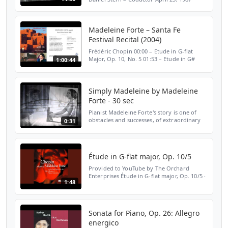
Madeleine Forte – Santa Fe
Festival Recital (2004)
Frédéric Chopin 00:00 – Etude in G-flat
Major, Op. 10, No. 5 01:53 – Etude in G#
1:00:44
minor, Op. 25, No. 6 04:10 – Barcarolle, Op.
60 12:44 – Mazurka in E minor, Op. 17, No. 2
14:42 ...
Simply Madeleine by Madeleine
Forte - 30 sec
Pianist Madeleine Forte's story is one of
obstacles and successes, of extraordinary
0:31
talent, and of a long and fascinating life of
international study and performance. Born
in Vi...
Étude in G-flat major, Op. 10/5
Provided to YouTube by The Orchard
Enterprises Étude in G-flat major, Op. 10/5 ·
1:48
Madeleine Forte · Frédéric Chopin Chopin
Played by Madeleine Forte on the Erard
Piano: Paris 188...
Sonata for Piano, Op. 26: Allegro
energico