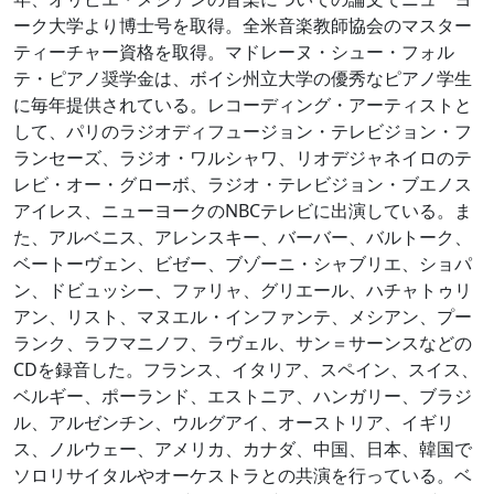
ーク大学より博士号を取得。全米音楽教師協会のマスター
ティーチャー資格を取得。マドレーヌ・シュー・フォル
テ・ピアノ奨学金は、ボイシ州立大学の優秀なピアノ学生
に毎年提供されている。レコーディング・アーティストと
して、パリのラジオディフュージョン・テレビジョン・フ
ランセーズ、ラジオ・ワルシャワ、リオデジャネイロのテ
レビ・オー・グローボ、ラジオ・テレビジョン・ブエノス
アイレス、ニューヨークのNBCテレビに出演している。ま
た、アルベニス、アレンスキー、バーバー、バルトーク、
ベートーヴェン、ビゼー、ブゾーニ・シャブリエ、ショパ
ン、ドビュッシー、ファリャ、グリエール、ハチャトゥリ
アン、リスト、マヌエル・インファンテ、メシアン、プー
ランク、ラフマニノフ、ラヴェル、サン＝サーンスなどの
CDを録音した。フランス、イタリア、スペイン、スイス、
ベルギー、ポーランド、エストニア、ハンガリー、ブラジ
ル、アルゼンチン、ウルグアイ、オーストリア、イギリ
ス、ノルウェー、アメリカ、カナダ、中国、日本、韓国で
ソロリサイタルやオーケストラとの共演を行っている。ベ