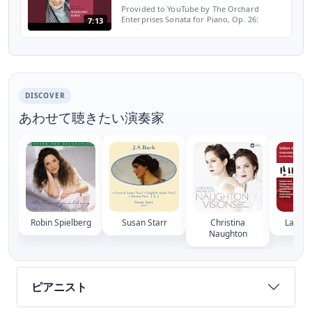
Provided to YouTube by The Orchard
Enterprises Sonata for Piano, Op. 26:
7:13
Allegro energico · Madeleine Forte · Samuel
Barber Piano Works Performed Live by
Madeleine Forte ℗ 2003 ...
DISCOVER
あわせて聴きたい演奏家
Robin Spielberg
Susan Starr
Christina
Lauren
Naughton
ピアニスト