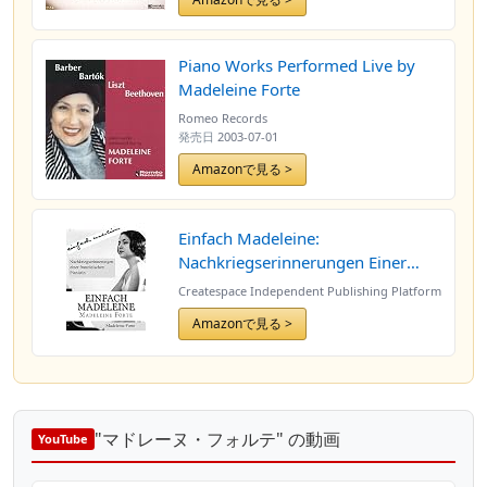
Piano Works Performed Live by
Madeleine Forte
Romeo Records
発売日
2003-07-01
Amazonで見る >
Einfach Madeleine:
Nachkriegserinnerungen Einer
Franzoesischen Pianistin
Createspace Independent Publishing Platform
Amazonで見る >
"マドレーヌ・フォルテ" の動画
YouTube