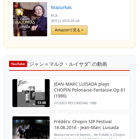
Mazurkas
RCA
発売日
2010-05-04
Amazonで見る >
"ジャン＝マルク・ルイサダ" の動画
YouTube
JEAN-MARC LUISADA plays
CHOPIN Polonaise-Fantaisie Op.61
(1986)
13:08
STUDIO RECORDING 1986
Frédéric Chopin SIP Festival
18.08.2016 - Jean-Marc Luisada
Nocturne en ré bémol - de Frédéric Chopin