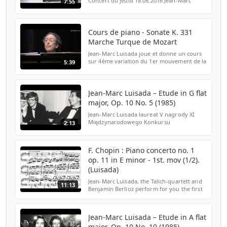
Concert du jeudi 18.08.2016 Jean-Marc
7:55
Luisada - piano
Cours de piano - Sonate K. 331
Marche Turque de Mozart
Jean-Marc Luisada joue et donne un cours
sur 4ème variation du 1er mouvement de la
5:39
Sonate K.331 "Marche Turque" de Mozart.
Le cours sur l'intégralité de cette sonate
(avec la Ma...
Jean-Marc Luisada – Etude in G flat
major, Op. 10 No. 5 (1985)
Jean-Marc Luisada laureat V nagrody XI
Międzynarodowego Konkursu
2:13
Pianistycznego im. Fryderyka Chopina
Etiuda Ges-dur op. 10 nr 5 I etap,
październik 1985 r. Jean-Marc Luisada wi...
F. Chopin : Piano concerto no. 1
op. 11 in E minor - 1st. mov (1/2).
(Luisada)
Jean-Marc Luisada, the Talich-quartett and
11:13
Benjamin Berlioz perform for you the first
movement of the first concerto for piano
op. 11 in E minor by Frederic Chopin.
Jean-Marc Luisada – Etude in A flat
major, Op. 10 No. 10 (1985)