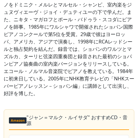
ノをドミニク・メルレとマルセル・シャンピ、室内楽をジ
ュヌヴィエーヴ・ジョイ・デュティユーの下で学んだ。ま
た、ニキタ・マガロフとポール・バドゥラ・スコダにピア
ノを師事。1985年にワルシャワで開催されたショパン国際
ピアノコンクールで第5位を受賞。29歳で彼はヨーロッ
パ、アメリカ、アジアで演奏し、1998年にRCAレッドシー
ルと独占契約を結んだ。録音では、ショパンのワルツとマ
ズルカ、ターリヒ弦楽四重奏団と録音された最初のショパ
ンピアノ協奏曲の室内楽バージョンをリリースしている。
エコール・ノルマル音楽院でピアノを教えている。1984年
に初来日している。2005年にNHK教育テレビの「NHKスー
パーピアノレッスン－ショパン編」に講師として出演し、
好評を博した。
"ジャン＝マルク・ルイサダ" おすすめCD・音
Amazon
源