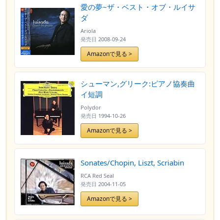
愛の夢~ザ・ベスト・オブ・ルイサ
ダ
Ariola
発売日
2008-09-24
Amazonで見る >
シューマン,グリーク:ピアノ協奏曲
イ短調
Polydor
発売日
1994-10-26
Amazonで見る >
Sonates/Chopin, Liszt, Scriabin
RCA Red Seal
発売日
2004-11-05
Amazonで見る >