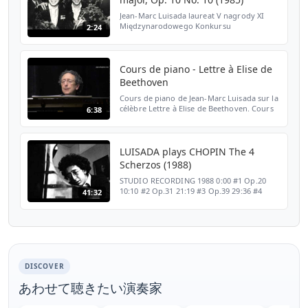
Jean-Marc Luisada laureat V nagrody XI
Międzynarodowego Konkursu
2:24
Pianistycznego im. Fryderyka Chopina
Etiuda As-dur op. 10 nr 10 I etap,
październik 1985 r. Jean-Marc Luisada wi...
Cours de piano - Lettre à Elise de
Beethoven
Cours de piano de Jean-Marc Luisada sur la
célèbre Lettre à Elise de Beethoven. Cours
6:38
disponible dans son intégralité sur
https://www.jejouedupiano.com Rejoignez
le premier de s...
LUISADA plays CHOPIN The 4
Scherzos (1988)
STUDIO RECORDING 1988 0:00 #1 Op.20
10:10 #2 Op.31 21:19 #3 Op.39 29:36 #4
41:32
Op.54
DISCOVER
あわせて聴きたい演奏家