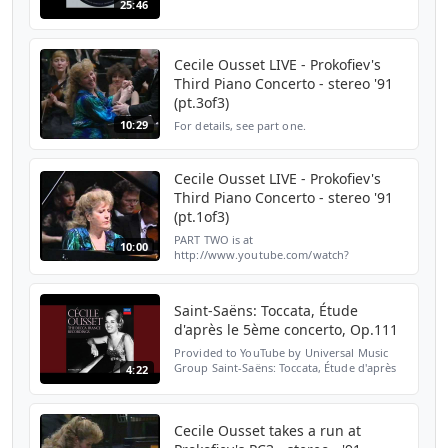
25:46
Cecile Ousset LIVE - Prokofiev's
Third Piano Concerto - stereo '91
(pt.3of3)
10:29
For details, see part one.
Cecile Ousset LIVE - Prokofiev's
Third Piano Concerto - stereo '91
(pt.1of3)
PART TWO is at
10:00
http://www.youtube.com/watch?
v=TYDxD_VoyGU For the REAL STORY on
this piece, click on
http://morpheusatloppers.wordpress.com/2010/07
Saint-Saëns: Toccata, Étude
on-prokofievs-thi...
d'après le 5ème concerto, Op.111
Provided to YouTube by Universal Music
Group Saint-Saëns: Toccata, Étude d'après
4:22
le 5ème concerto, Op.111 · Cécile Ousset
Cécile Ousset: The Recordings For Decca
France ℗ 1971 D...
Cecile Ousset takes a run at