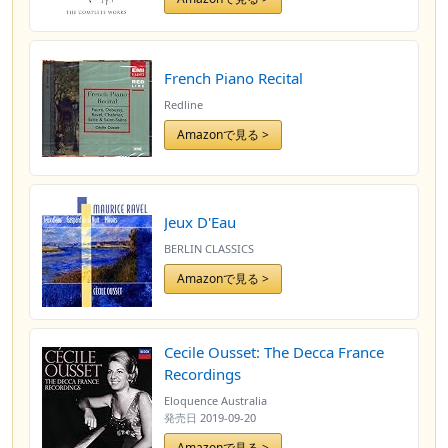
French Piano Recital
Redline
Amazonで見る >
Jeux D'Eau
BERLIN CLASSICS
Amazonで見る >
Cecile Ousset: The Decca France
Recordings
Eloquence Australia
発売日
2019-09-20
Amazonで見る >