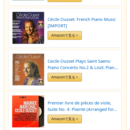
Cécile Ousset: French Piano Music
[IMPORT]
Amazonで見る >
Cecile Ousset Plays Saint Saens:
Piano Concerto No.2 & Liszt: Piano
Concerto No. 1 (Import) (UK
Amazonで見る >
Import)
Premier livre de pièces de viole,
Suite No. 4: Plainte (Arranged for
Cello and Piano by Alexandre
Amazonで見る >
Béon)