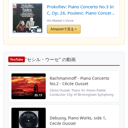
Prokofiev: Piano Concerto No.3 In
C, Op. 26, Poulenc: Piano Concerto
[LP]
His Master's Voice
Amazonで見る >
"セシル・ウーセ" の動画
YouTube
Rachmaninoff - Piano Concerto
No.2 - Cécile Ousset
Cécile Ousset: Piano Sir Simon Rattle:
Conductor City of Birmingham Symphony
35:11
Orchestra Moderato 0:00 Adagio Sostenuto
10:50 Allegro Scherzando 22:56 The Piano
Concerto No. 2 in ...
Debussy, Piano Works, side 1,
Cecile Ousset