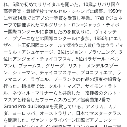
れ。5歳で初めてリサイタルを開いた。10歳よりパリ国立
高等音楽・舞踊学校でマルセル・シャンピに師事。1950年
に弱冠14歳でピアノの一等賞を受賞し卒業。17歳でジュネ
ーブで開催されたマルグリット・ロン=ジャック・ティボ
ー国際コンクールに参加したのを皮切りに、ヴィオッテ
ィ、ブゾーニなどの国際コンクールに参加。1956年にエリ
ザベート王妃国際コンクールで第4位に入賞(1位はウラディ
ーミル・アシュケナージ、2位はジョン・ブラウニング、3
位はアンジェイ・チャイコフスキ、5位はラザール・ベル
マン)。ブラームス、グリーグ、リスト、メンデルスゾー
ン、シューマン、チャイコフスキー、プロコフィエフ、ラ
フマニノフ、ラヴェル、プーランクの作品の演奏や録音を
行った。指揮者では、クルト・マズア、サイモン・ラト
ル、ネヴィル・マリナーらと共演した。指揮者のクルト・
マズアと録音したブラームスのピアノ協奏曲第2番で
Grand Prix du Disqueを受賞している。アメリカ、カナ
ダ、ヨーロッパ、オーストラリア、日本でマスタークラス
を開講した。ヴァン・クライバーン国際ピアノコンクー
ル、ルービンシュタイン国際ピアノコンクール、リーズ国