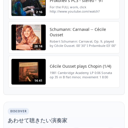
Prokofiev's PC3 - stereo - '91
For the FULL work, click
http://www.youtube.com/watch?
2:16
v=vMxJW1poEqk and for the full STORY on
it, hit
http://morpheusatloppers.wordpress.com/2010/07
on-prokofievs-th...
Schumann: Carnaval -- Cécile
Ousset
Robert Schumann: Carnaval, Op. 9, played
by Cécile Ousset. 00' 30" I Préambule 03' 00"
28:14
II Pierrot 04' 35" III Arlequin 05' 12" IV Valse
noble 06' 42" V Eusebius 08' 38" VI Flore...
Cécile Ousset plays Chopin (1/4)
1981 Cambridge Academy LP 0:06 Sonata
op 35 in B flat minor, movement 1 8:00
14:41
Sonata op 35 in B flat minor, movement 2
DISCOVER
あわせて聴きたい演奏家