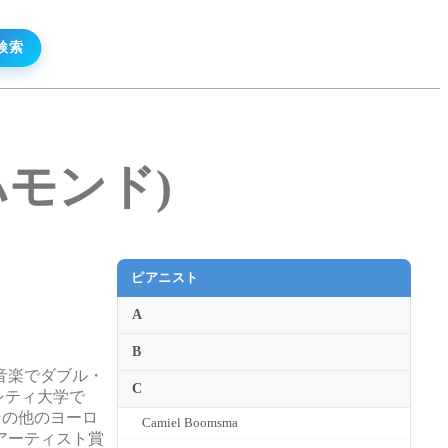
・ハモンド)
ピアニスト
A
B
音楽でダブル・
C
シティ大学で
やその他のヨーロ
Camiel Boomsma
アーティスト賞