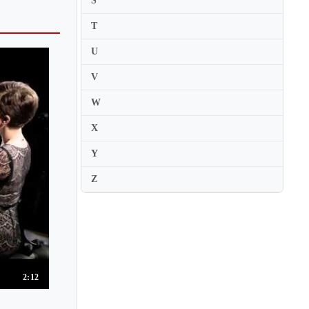
S
Chie Hirai
T
Chieko Hara
Chiharu Hanaoka
U
Chiharu Sudo
V
Chihiro Hosokawa
W
Chihiro Tan
X
Chihiro Yamanaka
Y
Chika Hashimoto
China Kusaka
Z
Ching-Yun Hu
Chitose Okashiro
Chizuru Nakajima
Chloe Flower
2:12
Chloe Mun
Christian Badian