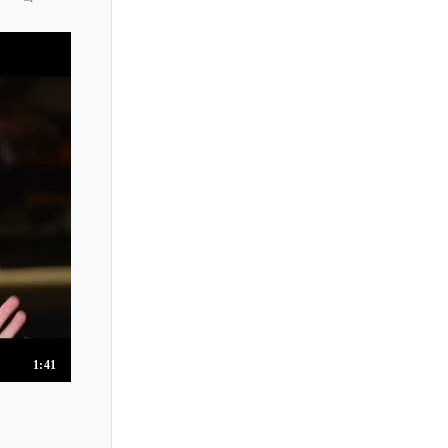
Clara Ponty
Clara Rodriguez
Clare Hammond
Claude Bolling
Claude Frank
Claudia Schellenberger
Claudio Arrau
Claudio Martinez Mehner
Clelia Iruzun
Clifford Benson
Clifford Curzon
Colleen Lee Ka-ling
1:41
Conrad Tao
Constance Keene
Cordelia Williams