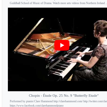
Guildhall School of Music of Drama. Watch more arts videos from Northern Ireland ..
Chopin - Étude Op. 25 No. 9 "Butterfly Etude"
Performed by pianist Clare Hammond http://clarehammond.com/ http://twitter.com/clar
https://www.facebook.com/clarehammondpiano