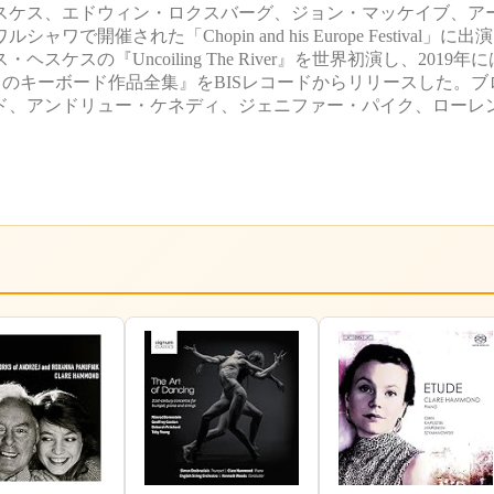
スケス、エドウィン・ロクスバーグ、ジョン・マッケイブ、ア
催された「Chopin and his Europe Festival」に
の『Uncoiling The River』を世界初演し、2019
クのキーボード作品全集』をBISレコードからリリースした。ブ
ド、アンドリュー・ケネディ、ジェニファー・パイク、ローレ