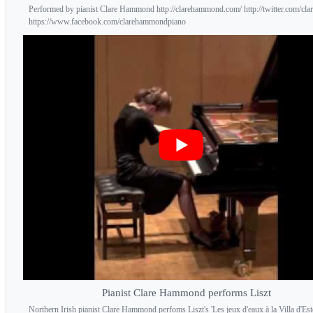
Performed by pianist Clare Hammond http://clarehammond.com/ http://twitter.com/clar
https://www.facebook.com/clarehammondpiano
Pianist Clare Hammond performs Liszt
Northern Irish pianist Clare Hammond perfoms Liszt's 'Les jeux d'eaux à la Villa d'Este