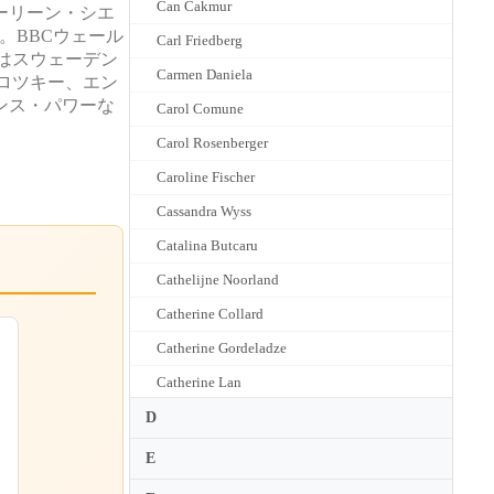
Can Cakmur
ーリーン・シエ
出演。BBCウェール
Carl Friedberg
年にはスウェーデン
Carmen Daniela
ロツキー、エン
ンス・パワーな
Carol Comune
Carol Rosenberger
Caroline Fischer
Cassandra Wyss
Catalina Butcaru
Cathelijne Noorland
Catherine Collard
Catherine Gordeladze
Catherine Lan
Catherine Leonard
D
Catherine Ordronneau
E
Cathy Krier