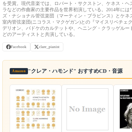
を受賞。現代音楽では、ロバート・サクストン、ケネス・ヘ
ラなどの作曲家の主要作品を世界初演している。2014年にはワルシャワで開
ズ・ナショナル管弦楽団（マーティン・ブラビンス）とケネス・ヘスケス
室内管弦楽団(ニコラス・マクゲガン)との『マイスリベチェ
デリオン、バドケのカルテットや、ヘニング・クラッゲルー
どのアーティストと共演している。
Facebook
clare_pianist
"クレア・ハモンド"
おすすめCD・音源
Amazon