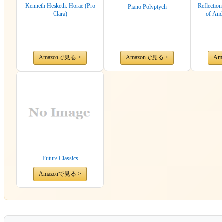
Kenneth Hesketh: Horae (Pro
Reflectio
Piano Polyptych
Clara)
of And
Amazonで見る >
Amazonで見る >
Am
Future Classics
Amazonで見る >