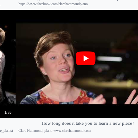
.
https://www.facebook.com/clarehammondpiano
1:35
How long does it take you to learn a new piece?
e_pianist
Clare Hammond, piano www.clarehammond.com