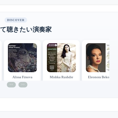
DISCOVER
て聴きたい演奏家
Alissa Firsova
Mishka Rushdie
Eleonora Bekova
Momen
<<
>>