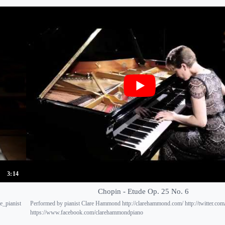
3:14
Chopin - Etude Op. 25 No. 6
e_pianist
Performed by pianist Clare Hammond http://clarehammond.com/ http://twitter.com/
https://www.facebook.com/clarehammondpiano