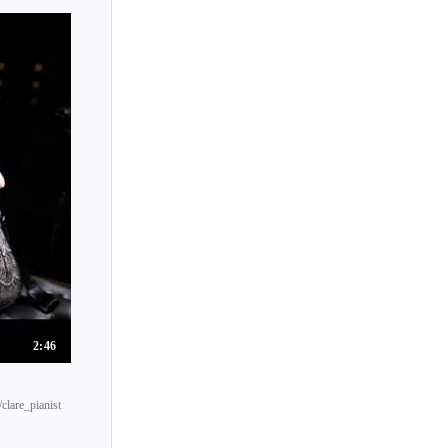
Cornelia Herrmann
Cory Smythe
Craig Sheppard
Cristiana Pegoraro
Cristina Casale
Cristina Ortiz
Cyprien Katsaris
2:46
clare_pianist