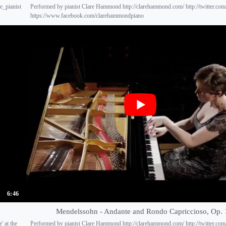
e_pianist
Performed by pianist Clare Hammond http://clarehammond.com/ http://twitter.com/
https://www.facebook.com/clarehammondpiano
6:46
Mendelssohn - Andante and Rondo Capriccioso, Op. 
' at the
Performed by pianist Clare Hammond http://clarehammond.com/ http://twitter.com/