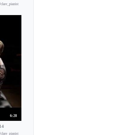
clare_pianist
Christian Blackshaw
Christian Ivaldi
Christian Zacharias
Christina Lawrie
Christina McMaster
Christina Naughton
Christina Petrowska-Quilico
Christoph Berner
Chu-Fang Huang
Claire-Marie Le Guay
Claire Chevallier
Claire Desert
6:28
Claire Huangci
14
Clara Haskil
clare_pianist