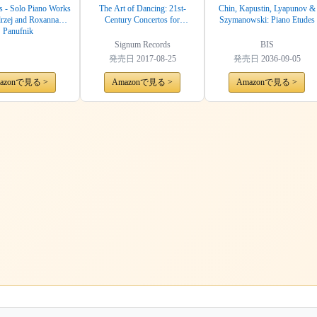
ns - Solo Piano Works
The Art of Dancing: 21st-
Chin, Kapustin, Lyapunov &
rzej and Roxanna
Century Concertos for
Szymanowski: Piano Etudes
Panufnik
Trumpet, Piano & Strings
Signum Records
BIS
発売日
2017-08-25
発売日
2036-09-05
azonで見る >
Amazonで見る >
Amazonで見る >