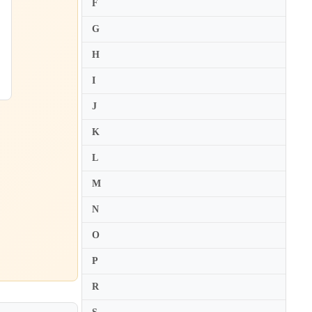
F
Cecile Licad
G
Cecile Ousset
H
Cecilia Kudo
I
Cedric Pescia
Cedric Tiberghien
J
Celia Oneto Bensaid
K
Celimene Daudet
L
Celine Frisch
M
Cesare Pezzi
N
Chanda VanderHart
Charles Owen
O
Charles Reiner
P
Charles Richard-Hamelin
R
Chia-Ying Chan