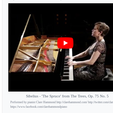
Sibelius - 'The Spruce' from The Trees, Op. 75 No. 5
Performed by pianist Clare Hammond http://clarehammond.com/ http://twitter.com/clar
https://www.facebook.com/clarehammondpiano