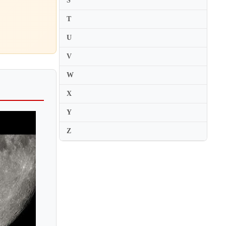
S
Oliver Schnyder
T
Olli Mustonen
U
Orion Weiss
V
Orli Shaham
Ossi Tanner
W
Ossip Gabrilowitsch
X
Ottavia Maria Maceratini
Y
Oxana Shevchenko
Z
Oxana Yablonskaya
Oya Biyiklioglu
Ozan Marsh
Ozgur Aydin