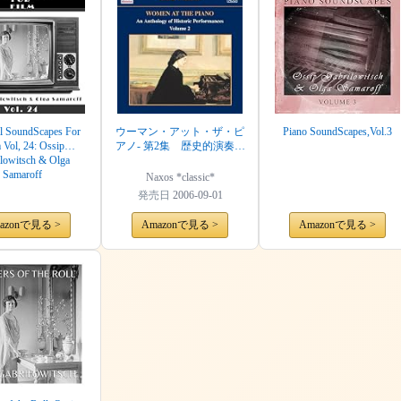
al SoundScapes For
ウーマン・アット・ザ・ピ
Piano SoundScapes,Vol.3
 Vol, 24: Ossip
アノ- 第2集 歴史的演奏の
lowitsch & Olga
アンソロジー
Samaroff
Naxos *classic*
発売日
2006-09-01
azonで見る >
Amazonで見る >
Amazonで見る >