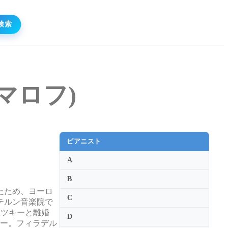
サマロフ)
ピアニスト
A
B
たため、ヨーロ
C
テルン音楽院で
ロウツキーと離婚
D
ュー。フィラデル