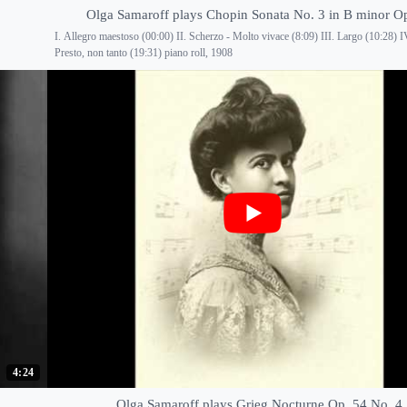
Olga Samaroff plays Chopin Sonata No. 3 in B minor O
I. Allegro maestoso (00:00) II. Scherzo - Molto vivace (8:09) III. Largo (10:28) IV
Presto, non tanto (19:31) piano roll, 1908
4:24
Olga Samaroff plays Grieg Nocturne Op. 54 No. 4