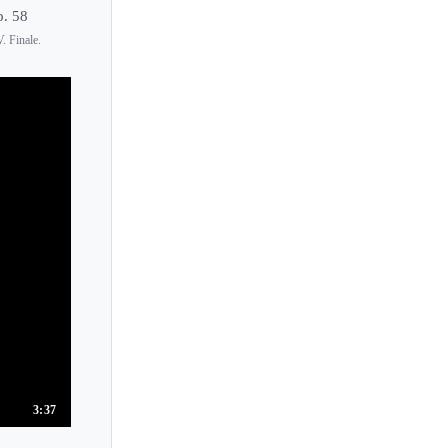
p. 58
. Finale.
3:37