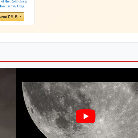
 of the Roll: Ossip
lowitsch & Olga
Samaroff
azonで見る >