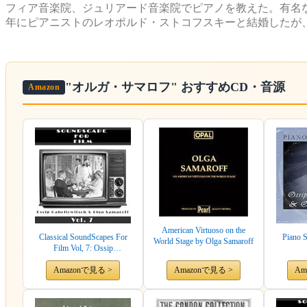
フィア音楽院、ジュリアード音楽院でピアノを教えた。有名な
年にピアニストのレオポルド・ストコフスキーと結婚したが、
"オルガ・サマロフ"
おすすめCD・音源
Amazon
American Virtuoso on the
Classical SoundScapes For
Piano 
World Stage by Olga Samaroff
Film Vol, 7: Ossip
Gabrilowitsch & Olga
Amazonで見る >
Samaroff
Amazonで見る >
Am