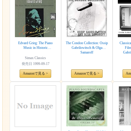
Edvard Grieg: The Piano
The Condon Collection: Ossip
Classic
Music in Historic
Gabrilowitsch & Olga
Film
Interpretations
Samaroff
Gabri
Simax Classics
発売日
1999-09-17
Amazonで見る >
Amazonで見る >
Am