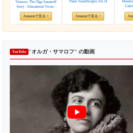
Piano SoundScapes,Vol.24
Masters
Virtuoso: The Olga Samaroff
Gabri
Story - Educational Version
with Public Performance
Amazonで見る >
Rights
Amazonで見る >
Am
"オルガ・サマロフ"
の動画
YouTube