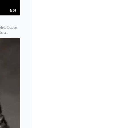
4:50
rded: October
c, a...