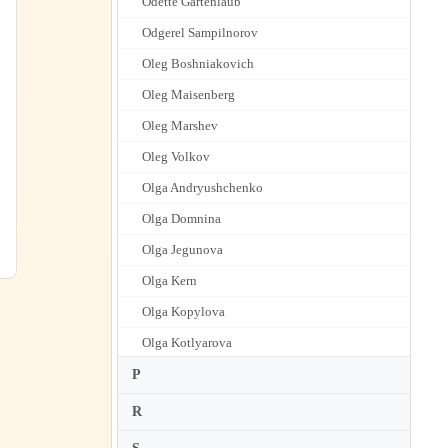
Odette Gartenlaub
Odgerel Sampilnorov
Oleg Boshniakovich
Oleg Maisenberg
Oleg Marshev
Oleg Volkov
Olga Andryushchenko
Olga Domnina
Olga Jegunova
Olga Kern
Olga Kopylova
Olga Kotlyarova
Olga Pashchenko
P
Olga Samaroff
R
Olga Scheps