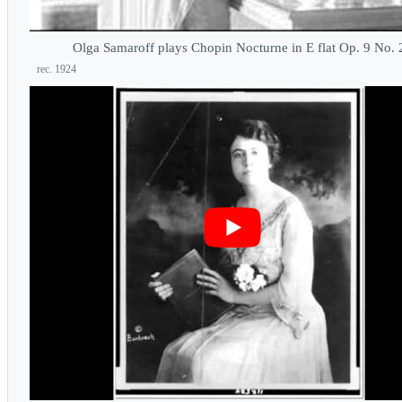
Olga Samaroff plays Chopin Nocturne in E flat Op. 9 No. 
rec. 1924