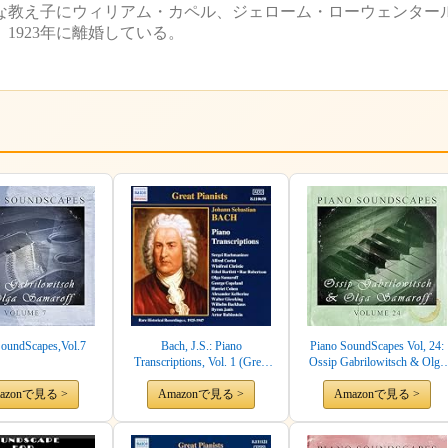
教え子にウィリアム・カペル、ジェローム・ローウェンタールが
1923年に離婚している。
SoundScapes,Vol.7
Bach, J.S.: Piano
Piano SoundScapes Vol, 24:
Transcriptions, Vol. 1 (Great
Ossip Gabrilowitsch & Olga
Pianists) (1925-1947)
Samaroff
azonで見る >
Amazonで見る >
Amazonで見る >