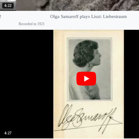
4:22
2
Olga Samaroff plays Liszt: Liebestraum
Recorded in 1921
4:27