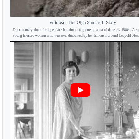
Virtuoso: The Olga Samaroff Story
Documentary about the legendary but almost forgotten pianist of the early 1900s. A st
strong talented woman who was overshadowed by her famous husband Leopold Stok