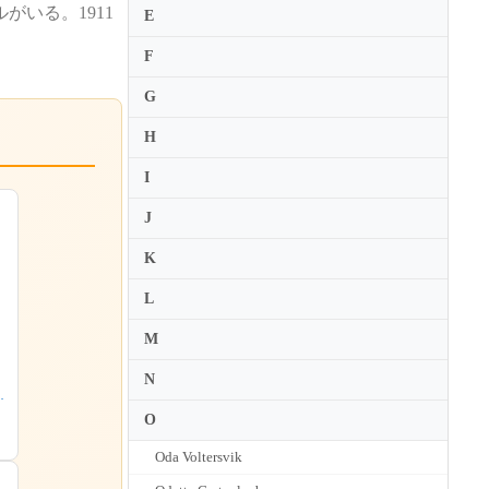
いる。1911
E
F
G
H
I
J
K
L
M
N
O
Oda Voltersvik