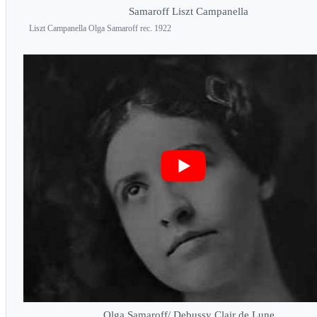
Samaroff Liszt Campanella
Liszt Campanella Olga Samaroff rec. 1922
Olga Samaroff/ Debussy Clair de Lune