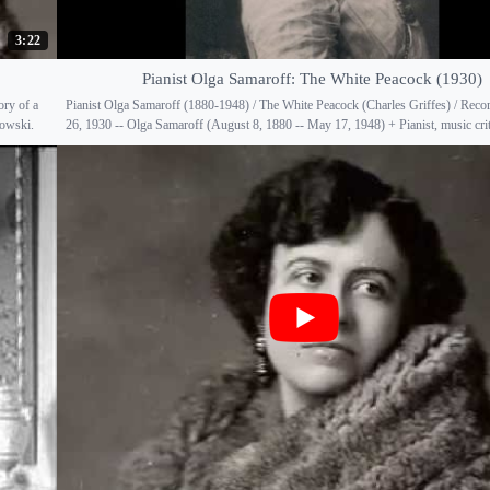
3:22
Pianist Olga Samaroff: The White Peacock (1930)
ory of a
Pianist Olga Samaroff (1880-1948) / The White Peacock (Charles Griffes) / Reco
owski.
26, 1930 -- Olga Samaroff (August 8, 1880 -- May 17, 1948) + Pianist, music criti