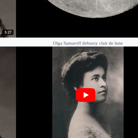
3:27
Olga Samaroff debussy clair de lune