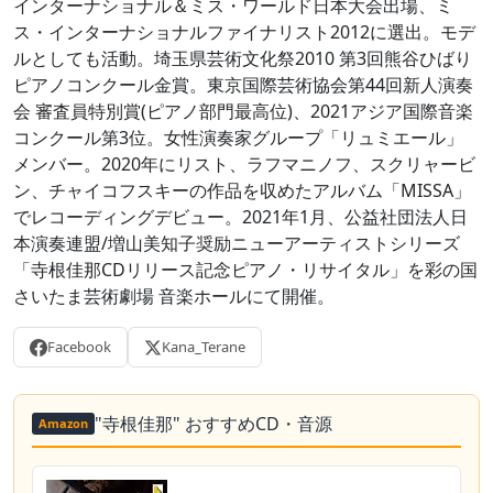
インターナショナル＆ミス・ワールド日本大会出場、ミ
ス・インターナショナルファイナリスト2012に選出。モデ
ルとしても活動。埼玉県芸術文化祭2010 第3回熊谷ひばり
ピアノコンクール金賞。東京国際芸術協会第44回新人演奏
会 審査員特別賞(ピアノ部門最高位)、2021アジア国際音楽
コンクール第3位。女性演奏家グループ「リュミエール」
メンバー。2020年にリスト、ラフマニノフ、スクリャービ
ン、チャイコフスキーの作品を収めたアルバム「MISSA」
でレコーディングデビュー。2021年1月、公益社団法人日
本演奏連盟/増山美知子奨励ニューアーティストシリーズ
「寺根佳那CDリリース記念ピアノ・リサイタル」を彩の国
さいたま芸術劇場 音楽ホールにて開催。
Facebook
Kana_Terane
"寺根佳那" おすすめCD・音源
Amazon