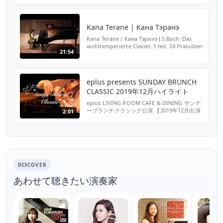
BWV 863 Prelude : ( 0:00～1:43) Fuge : (
1:44～4:...
Kana Terane | Кана Τэранэ
Kana Terane / Кана Τэранэ J.S.Bach: Das
wohltemperierte Clavier, 1 teil, 24 Praludien
21:54
und Fugen Prelude und Fuge Nr.18 gis-moll
BWV 863 Prelude : ( 0:00～1:43) Fuge : (
1:44～4:...
eplus presents SUNDAY BRUNCH
CLASSIC 2019年12月ハイライト
eplus LIVING ROOM CAFE & DINING サンデ
ーブランチクラシック公演 【2019年12月出演
2:01
アーティスト】 12/8 寺根 佳那（ピアノ）
12/22 藤井玲南（ソプラノ） 詳細はこちらか
ら⇒ https://eplus.jp/sbc/ 会場のご案内⇒
https://livingroomcafe.jp/ 毎週日曜日 13：
0...
DISCOVER
あわせて聴きたい演奏家