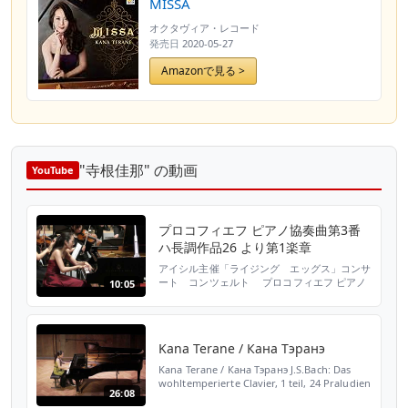
MISSA
オクタヴィア・レコード
発売日
2020-05-27
Amazonで見る >
"寺根佳那" の動画
YouTube
プロコフィエフ ピアノ協奏曲第3番
ハ長調作品26 より第1楽章
アイシル主催「ライジング エッグス」コンサ
ート コンツェルト プロコフィエフ ピアノ
10:05
協奏曲第3番ハ長調作品26 より第1楽章 ソリス
ト ピアノ 寺根佳那 国立オリンピックセン
ター 大ホールにて
Kana Terane / Кана Тэранэ
Kana Terane / Кана Τэранэ J.S.Bach: Das
wohltemperierte Clavier, 1 teil, 24 Praludien
26:08
und Fugen Prelude und Fuge Nr.18 gis-moll