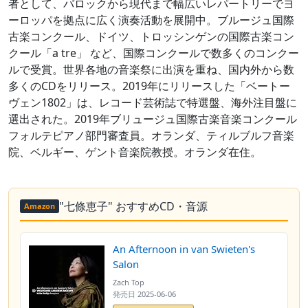
者として、バロックから現代まで幅広いレパートリーでヨ
ーロッパを拠点に広く演奏活動を展開中。ブルージュ国際
古楽コンクール、ドイツ、トロッシンゲンの国際古楽コン
クール「a tre」 など、国際コンクールで数多くのコンクー
ルで受賞。世界各地の音楽祭に出演を重ね、国内外から数
多くのCDをリリース。2019年にリリースした「ベートー
ヴェン1802」は、レコード芸術誌で特選盤、海外注目盤に
選出された。2019年ブリュージュ国際古楽音楽コンクール
フォルテピアノ部門審査員。オランダ、ティルブルフ音楽
院、ベルギー、ゲント音楽院教授。オランダ在住。
"七條恵子" おすすめCD・音源
Amazon
An Afternoon in van Swieten's
Salon
Zach Top
発売日
2025-06-06