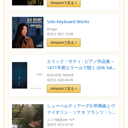
Amazonで見る >
Solo Keyboard Works
Bridge
発売日
2021-10-08
Amazonで見る >
エリック・サティ : ピアノ作品集 ~
1871年製エラールで聴く (Elik Satie
: Piano Solo Works / Keiko Shichijo
ACOUSTIC REVIVE
| piano Erard 1871) [UHQCD] [日
発売日
2020-04-09
本語帯・解説付]
Amazonで見る >
シューベルティアーデII 即興曲とヴ
ァイオリン・ソナタ フランツ・シ
ューベルト 1797~1828 ~伝シュト
コジマ録音alm *cl*
ライヒャー・ピアノによる~ 【浜松
発売日
2012-07-07