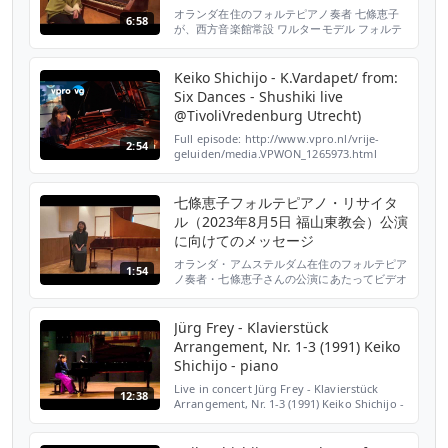
オランダ在住のフォルテピアノ奏者 七條恵子
6:58
が、西方音楽館常設 ワルターモデル フォルテ
ピアノの魅力などについて、語ります。 ワル
ターモデル フォルテピアノ：アントン・ワル
ター1795年製モデル
Keiko Shichijo - K.Vardapet/ from:
クリストファ
Six Dances - Shushiki live
ー・クラーク1994年製作
@TivoliVredenburg Utrecht)
故小島芳子愛
用の銘器 七條 恵子（しちじょう けいこ） 徳
Full episode: http://www.vpro.nl/vrije-
2:54
島...
geluiden/media.VPWON_1265973.html
Pianist Keiko Shichijo performs from: Six
Dances - Shushiki, composed by Komitas
Vardapet. Komitas Varda...
七條恵子フォルテピアノ・リサイタ
ル（2023年8月5日 福山東教会）公演
に向けてのメッセージ
オランダ・アムステルダム在住のフォルテピア
1:54
ノ奏者・七條恵子さんの公演にあたってビデオ
メッセージをいただきました。 #七條恵子 #
フォルテピアノ 七條恵子フォルテピアノ・リ
サイタル 8月5日（土）14時開演（13時30分開
Jürg Frey - Klavierstück
場） 日本キリスト教団 福山東教会 (広島県福
Arrangement, Nr. 1-3 (1991) Keiko
山市東町1-2-8 JR・山陽新幹線 福山駅より徒
Shichijo - piano
歩約10分) （プログラム） W.A....
Live in concert Jürg Frey - Klavierstück
12:38
Arrangement, Nr. 1-3 (1991) Keiko Shichijo -
piano