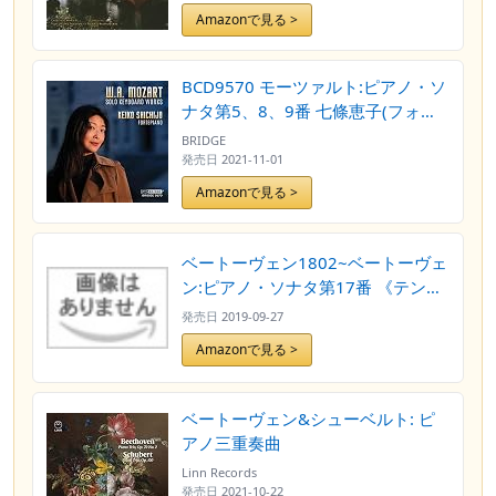
市楽器博物館コレクションシリーズ
Amazonで見る >
40】
BCD9570 モーツァルト:ピアノ・ソ
ナタ第5、8、9番 七條恵子(フォル
テピアノ)
BRIDGE
発売日
2021-11-01
Amazonで見る >
ベートーヴェン1802~ベートーヴェ
ン:ピアノ・ソナタ第17番 《テンペ
スト》、他
発売日
2019-09-27
Amazonで見る >
ベートーヴェン&シューベルト: ピ
アノ三重奏曲
Linn Records
発売日
2021-10-22