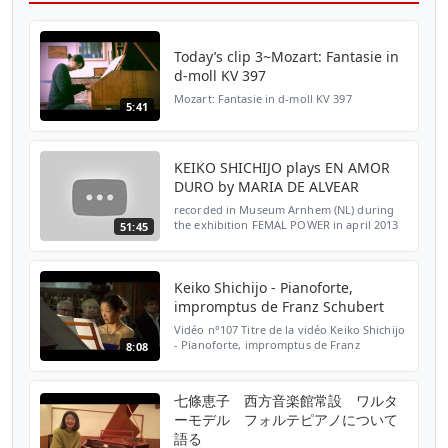
Today’s clip 3~Mozart: Fantasie in
d-moll KV 397
Mozart: Fantasie in d-moll KV 397
5:41
KEIKO SHICHIJO plays EN AMOR
DURO by MARIA DE ALVEAR
recorded in Museum Arnhem (NL) during
the exhibition FEMAL POWER in april 2013
51:45
Producer, director, editor, camera: Wout
Boekeloo, Boekeloo Visual Productions
+31(0) 6 53 22 24 2...
Keiko Shichijo - Pianoforte,
impromptus de Franz Schubert
Vidéo n°107 Titre de la vidéo Keiko Shichijo
- Pianoforte, impromptus de Franz
8:08
Schubert Chaîne Saint-Jean-d'Angély
Description Découvrez cette interprétation
par Keiko Shichijo ...
七條恵子 西方音楽館常設 ワルタ
ーモデル フォルテピアノについて
語る