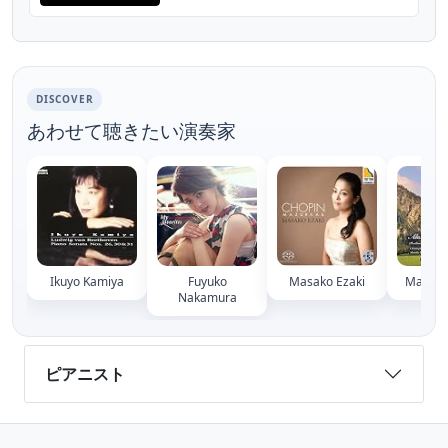
Saint-Jean-d'Angély Description Keiko
Shichijo, pianiste internationale, interprète
au pia...
DISCOVER
あわせて聴きたい演奏家
Ikuyo Kamiya
Fuyuko
Masako Ezaki
Masako
Nakamura
ピアニスト