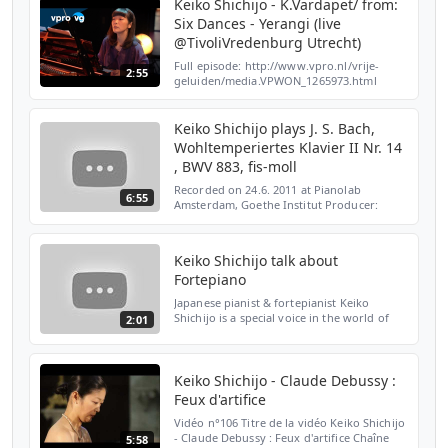
Keiko Shichijo - K.Vardapet/ from:
Six Dances - Yerangi (live
@TivoliVredenburg Utrecht)
Full episode: http://www.vpro.nl/vrije-
2:55
geluiden/media.VPWON_1265973.html
Pianist Keiko Shichijo performs from: Six
Dances - Yerangi, composed by Komitas
Vardapet. Komitas Vardap...
Keiko Shichijo plays J. S. Bach,
Wohltemperiertes Klavier II Nr. 14
, BWV 883, fis-moll
Recorded on 24.6. 2011 at Pianolab
6:55
Amsterdam, Goethe Institut Producer:
Boekeloo Visual Productions + 31 (6) 5322
24 28 Director & edit: Wout Boekeloo
Camera: Wout Boekeloo Soun...
Keiko Shichijo talk about
Fortepiano
Japanese pianist & fortepianist Keiko
Shichijo is a special voice in the world of
2:01
classical and contemporary music. Her
unique vision of music brings together her
traditional Ja...
Keiko Shichijo - Claude Debussy :
Feux d'artifice
Vidéo n°106 Titre de la vidéo Keiko Shichijo
- Claude Debussy : Feux d'artifice Chaîne
5:58