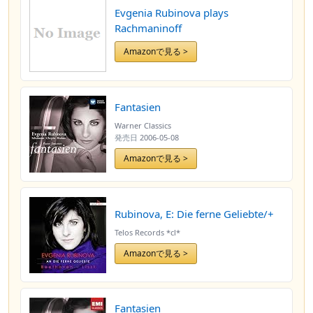
Evgenia Rubinova plays
Rachmaninoff
Amazonで見る >
Fantasien
Warner Classics
発売日
2006-05-08
Amazonで見る >
Rubinova, E: Die ferne Geliebte/+
Telos Records *cl*
Amazonで見る >
Fantasien