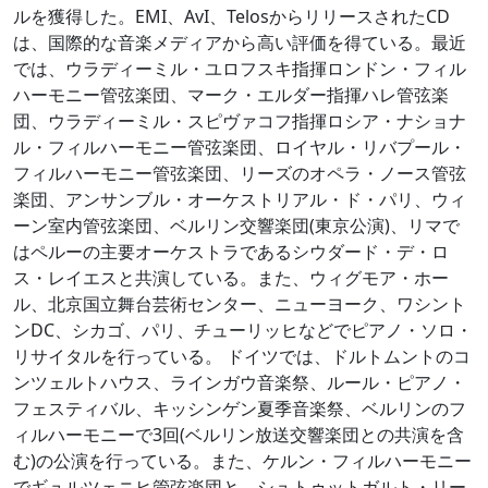
ルを獲得した。EMI、AvI、TelosからリリースされたCD
は、国際的な音楽メディアから高い評価を得ている。最近
では、ウラディーミル・ユロフスキ指揮ロンドン・フィル
ハーモニー管弦楽団、マーク・エルダー指揮ハレ管弦楽
団、ウラディーミル・スピヴァコフ指揮ロシア・ナショナ
ル・フィルハーモニー管弦楽団、ロイヤル・リバプール・
フィルハーモニー管弦楽団、リーズのオペラ・ノース管弦
楽団、アンサンブル・オーケストリアル・ド・パリ、ウィ
ーン室内管弦楽団、ベルリン交響楽団(東京公演)、リマで
はペルーの主要オーケストラであるシウダード・デ・ロ
ス・レイエスと共演している。また、ウィグモア・ホー
ル、北京国立舞台芸術センター、ニューヨーク、ワシント
ンDC、シカゴ、パリ、チューリッヒなどでピアノ・ソロ・
リサイタルを行っている。 ドイツでは、ドルトムントのコ
ンツェルトハウス、ラインガウ音楽祭、ルール・ピアノ・
フェスティバル、キッシンゲン夏季音楽祭、ベルリンのフ
ィルハーモニーで3回(ベルリン放送交響楽団との共演を含
む)の公演を行っている。また、ケルン・フィルハーモニー
でギュルツェニヒ管弦楽団と、シュトゥットガルト・リー