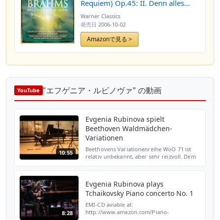
Requiem) Op.45: II. Denn alles
Fleisch es ist wie Gras (Langsam,
Warner Classics
marschmässig)
発売日
2006-10-02
Amazonで見る >
"エフゲニア・ルビノヴァ" の動画
YouTube
Evgenia Rubinova spielt
Beethoven Waldmädchen-
Variationen
Beethovens Variationenreihe WoO 71 ist
10:55
relativ unbekannt, aber sehr reizvoll. Dem
damals sehr erfolgreichen Ballett „Das
Waldmädchen“ von Paul Wranitzky
entnahm Beethoven das Th...
Evgenia Rubinova plays
Tchaikovsky Piano concerto No. 1
EMI-CD aviable at:
http://www.amazon.com/Piano-
8:28
Recital/dp/B000TDBLYC/ref=sr_1_1/105-