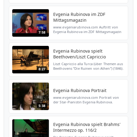
8092840-7926800?
ie=UTF8&s=dmusic&qid=1192622642&sr=8-1
Evgenia Rubinova plays Tchaikovsky Pia...
Evgenia Rubinova im ZDF
Mittagsmagazin
www.evgeniarubinova.com Auftritt von
Evgenia Rubinova im ZDF Mittagsmagazin
7:58
vom 25.2.2008. Evgenia Rubinova
Evgenia Rubinova spielt
Beethoven/Liszt Capriccio
Liszt Capriccio alla Turca (über Themen aus
Beethovens “Die Ruinen von Athen”) (1846).
8:27
Beethoven hatte einen türkischen Marsch
für die Musik für Kotzebues Festspiel 1811
verwend...
Evgenia Rubinova Portrait
www.evgeniarubinova.com Portrait von
der Star-Pianistin Evgenia Rubinova.
5:38
Hauptsache Kultur, Hessenfernsehen
Evgenia Rubinova spielt Brahms'
Intermezzo op. 116/2