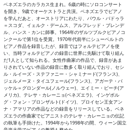
ベネズエラのカラカス生まれ。6歳の時にソロコンサート
を開き、9歳でオーケストラと共演。ベネズエラでピアノ
を学んだあと、オーストリアにわたり、パウル・バドゥラ
＝スコダ、イェルク・デームス、アルフレッド・ブレンデ
ル、ハンス・カンに師事。1964年のザルツブルクピアノコ
ンクールで第1位を受賞。1970年代前半にシューベルトの
ピアノ作品を録音したが、録音ではフォルテピアノを使
い、当時フォルテピアノの録音に世界に先駆けて取り組ん
だ1人として知られる。女性作曲家の作品で、録音があま
りされていない作品の録音に数多く取り組んでおり、セシ
ル・ルイーズ・ステファニー・シャミナード(フランス)、
ジェルメーヌ・タイユフェール(フランス)、アガーテ・バ
ッケル＝グロンダール(ノルウェー)、エイミー・ビーチ(ア
メリカ)、テレサ・カレーニョ(ベネズエラ)、インゲボル
グ・フォン・ブロンザルト(ドイツ)、プロイセン王女アン
ナ・アマリアの作品などの録音をリリースしている。ベネ
ズエラの作曲家でピアニストのテレサ・カレーニョの伝記
の執筆も手掛けた。1994年から1998年の間、ウィーン国立
音楽大学でピアノの教授も務めた。