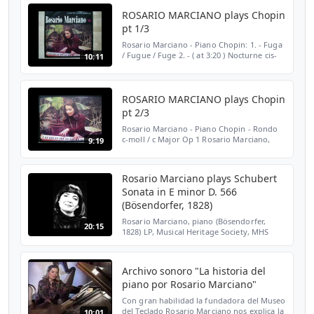
ROSARIO MARCIANO plays Chopin
pt 1/3
Rosario Marciano - Piano Chopin: 1. - Fuga
/ Fugue / Fuge 2. - ( at 3:20 ) Nocturne cis-
10:11
moll / in C sharp minor (Lento con gran
espressione) 3. - ( at 7:02 ) Valse Es-dur / in
E...
ROSARIO MARCIANO plays Chopin
pt 2/3
Rosario Marciano - Piano Chopin - Rondo
c-moll / c Major Op 1 Rosario Marciano,
9:19
born July 5, 1944 in Caracas, Venezuela,
died there September 4, 1998 was a classical
pianist, mu...
Rosario Marciano plays Schubert
Sonata in E minor D. 566
(Bösendorfer, 1828)
Rosario Marciano, piano (Bösendorfer,
20:15
1828) LP, Musical Heritage Society, MHS
4065W, 1979 00:00 1. Moderato 05:50 2.
Allegretto 14:32 3. Scherzo
Archivo sonoro "La historia del
piano por Rosario Marciano"
Con gran habilidad la fundadora del Museo
del Teclado Rosario Marciano nos explica la
10:01