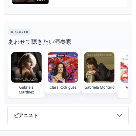
historia del instrumento al que dedico toda
su pasión.
DISCOVER
あわせて聴きたい演奏家
Gabriela
Clara Rodriguez
Gabriela Montero
Ana C
Martinez
Gir
ピアニスト