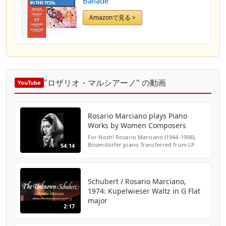
Ballade
Amazonで見る >
"ロザリオ・マルシアーノ" の動画
YouTube
Rosario Marciano plays Piano
Works by Women Composers
For Nosh! Rosario Marciano (1944-1998),
Bösendorfer piano Transferred from LP
54:14
published by Turnabout (TV 34685) in 1979
Elisabeth Jacquet de La Guerre (1659-1729):
00:00 Rondeau...
Schubert / Rosario Marciano,
1974: Kupelwieser Waltz in G Flat
major
2:17