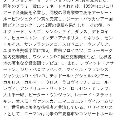
同年のグラミー賞にノミネートされた後、1999年にジュリ
アード音楽院を卒業し、同校の最高栄誉であるアーサー・
ルービンシュタイン賞を受賞し、ジーナ・バッカウアー国
際ピアノコンクールで2度の優勝を果たした。その後、ベ
オグラード、シカゴ、シンシナティ、ダラス、デトロイ
ト、ヒューストン、インディアナポリス、ミネソタ、セン
トルイス、サンフランシスコ、スロベニア、ウンブリア、
ユタの各交響楽団に加え、世宗ソロイスツ、ニューヨーク
室内交響楽団、ワシントンD.C.国立交響楽団など、世界各
地の著名な交響楽団でデビュー。 また、デヴィッド・アサ
ートン、ジリ・ベロフラベック、マイケル・フランシス、
ジャンカルロ・ゲレロ、テオドール・グシュルバウアー、
カルロス・カルマー、ウロス・ラヨヴィッチ、ヨエール・
レヴィ、アンドリュー・リットン、ロッセン・ミラノフ、
大山平一郎、ピーター・ウンジャン、レナード・スラット
キン、オスモ・ヴァンスカ、エマニュエル・ヴィルームな
ど、世界的に著名な指揮者と共演している。リサイタリス
トとして、ニーマンは北米の主要都市やコンサートホール