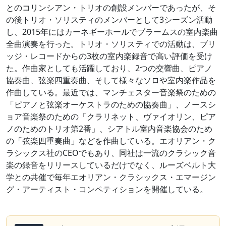
とのコリンシアン・トリオの創設メンバーであったが、そ
の後トリオ・ソリスティのメンバーとして3シーズン活動
し、2015年にはカーネギーホールでブラームスの室内楽曲
全曲演奏を行った。トリオ・ソリスティでの活動は、ブリ
ッジ・レコードからの3枚の室内楽録音で高い評価を受け
た。作曲家としても活躍しており、2つの交響曲、ピアノ
協奏曲、弦楽四重奏曲、そして様々なソロや室内楽作品を
作曲している。最近では、マンチェスター音楽祭のための
「ピアノと弦楽オーケストラのための協奏曲」、ノースシ
ョア音楽祭のための「クラリネット、ヴァイオリン、ピア
ノのためのトリオ第2番」、シアトル室内音楽協会のため
の「弦楽四重奏曲」などを作曲している。エオリアン・ク
ラシックス社のCEOでもあり、同社は一流のクラシック音
楽の録音をリリースしているだけでなく、ルーズベルト大
学との共催で毎年エオリアン・クラシックス・エマージン
グ・アーティスト・コンペティションを開催している。