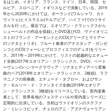
をはじめ、イタリア、フランス、ドイツ、日本、韓国、セ
ルビア、スロベニア、イギリスなどで演奏している。2019
年から2020年にかけては、ポーランド(ワルシャワ、カト
ヴィツェ)とイスラエル(テルアビブ、ハイファ)でのリサイ
タルを行った。最近では、エオリアン・クラシックスから
シューベルトの作品を収録したDVD及びCD、ヴァイオリニ
ストのフランク・アーモンドとのCD(グリーグとマイアー
のソナタとトリオ)、フルート奏者のアナスタシア・ガンゼ
ンコとのCD(フォーレとプロコフィエフのデュオ)をリリー
ス。2011年～2019年にかけて、リストの超越的なエチュー
ド全曲(2017年エオリアン・クラシックス、DVD)、ベート
ーヴェンのハンマークラヴィア・ソナタとディアベリ変奏
曲のペア(2018年エオリアン・クラシックス、2枚組)、ラフ
マニノフの前奏曲、エチュード・タブロー、およびサン
ク・モルソー・ド・ファンタイズ全曲(2018年エオリア
ン・クラシックス、3枚組)をリリースしている。室内楽奏
者として、世界各地のフェスティバルや室内楽シリーズに
定期的に出演している。当初はヴァイオリンのステファ
ン・ミレンコビッチ、チェロのアニ・アズナヴォーリアン