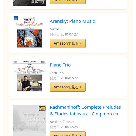
Arensky: Piano Music
Naxos
発売日
2010-07-27
Amazonで見る >
Piano Trio
Zach Top
発売日
2010-07-22
Amazonで見る >
Rachmaninoff: Complete Preludes
& Etudes-tableaux - Cinq morceaux
de fantaisie, Op. 3
Aeolian Classics
発売日
2018-12-25
Amazonで見る >