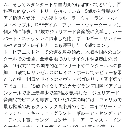
ム、そしてスタンダードな室内楽のほぼすべてという、百
科事典的なレパートリーを持っている。5歳から母親のピ
アノ指導を受け、その後トゥルーラ・ウィーラン、ハン
ス・ベップル、DBEデイム・ファニー・ウォーターマンに
個人的に師事。17歳でジュリアード音楽院に入学し、ハー
バート・ステッシンに師事した他、ギョルギー・サンドー
ルやヤコブ・レイトナーにも師事した。8歳でコンサー
ト・ピアニストとしての道を歩み始め、地域や国内のコン
クールでの優勝、全米各地でのリサイタルや協奏曲の演
奏、10代前半での国際的なコンサートやコンクールへの参
加。11歳でロサンゼルスのロイス・ホールでデビューを果
たした後、14歳でドイツのイヴォ・ポゴレリッチ音楽祭で
デビューし、15歳でイタリアのカサグランデ国際ピアノコ
ンクールで史上最年少で第2位を獲得した。ジュリアード
音楽院でピアノを専攻していた17歳の時には、アメリカで
最も権威のあるクラシック音楽賞のうち、エイブリー・フ
ィッシャー・キャリア・グラント、ギルモア・ヤング・ア
ーティスト賞、ヤング・コンサート・アーティスト・イン
ターナショナル・オーディションの3つの賞を受賞した。