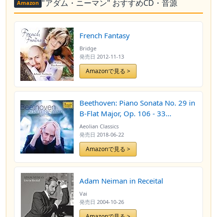
"アダム・ニーマン" おすすめCD・音源
Amazon
French Fantasy
Bridge
発売日
2012-11-13
Amazonで見る >
Beethoven: Piano Sonata No. 29 in
B-Flat Major, Op. 106 - 33
Variations on a Waltz by Diabelli,
Aeolian Classics
Op. 120
発売日
2018-06-22
Amazonで見る >
Adam Neiman in Receital
Vai
発売日
2004-10-26
Amazonで見る >