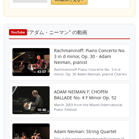
"アダム・ニーマン" の動画
YouTube
Rachmaninoff: Piano Concerto No.
3 in d minor, Op. 30 - Adam
Neiman, pianist
Rachmaninoff Piano Concerto No. 3 in d
43:07
minor, Op. 30 Adam Neiman, pianist Charles
Jones Evans, conductor Long Bay
Symphony Unedited live concert recording:
November 4, 2012 Myrt...
ADAM NEIMAN F. CHOPIN
BALLADE No. 4 F Minor Op. 52
March 2003 from the Miami International
Piano Festival
10:46
Adam Neiman: String Quartet
This is the world premiere performance of