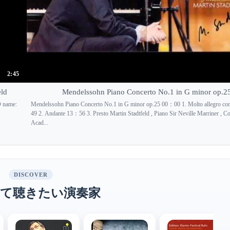
2:45
eld
Mendelssohn Piano Concerto No.1 in G minor op.2
D name:
Mendelssohn Piano Concerto No.1 in G minor op.25 00：00 1. Molto allegro c
49 2. Andante 13：56 3. Presto Martin Stadtfeld , Piano Sir Neville Marriner , C
Acad...
DISCOVER
て聴きたい演奏家