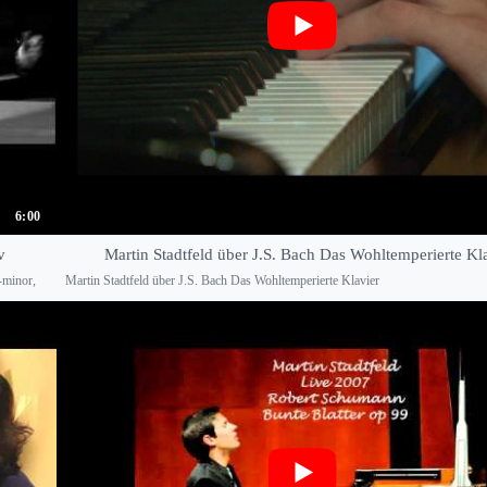
6:00
v
Martin Stadtfeld über J.S. Bach Das Wohltemperierte Kl
-minor,
Martin Stadtfeld über J.S. Bach Das Wohltemperierte Klavier