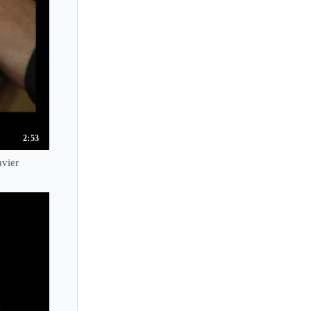
Marc Laforet
Marcel Ciampi
Marcel Tadokoro
Marcella Crudeli
Marcelle Meyer
Margarita Hohenrieder
2:53
Margherita Santi
avier
Marguerite Long
Mari Asakawa
Mari Kodama
Mari Tsuda
Maria Asteriadou
Maria Canyigueral
Maria Curcio