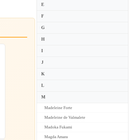
E
F
G
H
I
J
K
L
M
Madeleine Forte
Madeleine de Valmalete
Madoka Fukami
Magda Amara