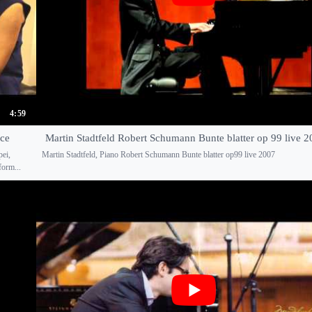
4:59
nce
Martin Stadtfeld Robert Schumann Bunte blatter op 99 live 2
pei,
Martin Stadtfeld, Piano Robert Schumann Bunte blatter op99 live 2007
form...