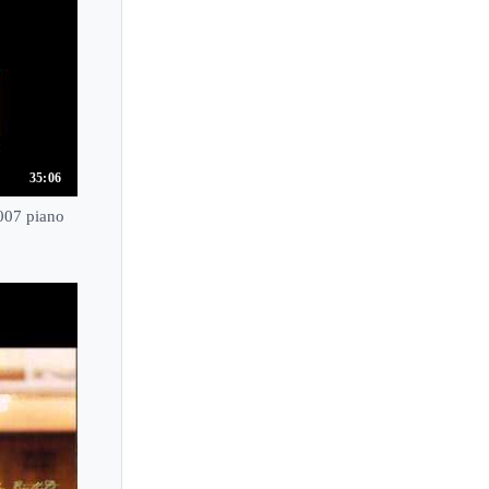
Maria Gabriella Mariani
Maria Gabrys
Maria Gambaryan
Maria Grinberg
Maria Joao Pires
35:06
Maria Lettberg
Maria Marchant
007 piano
Maria Mazo
Maria Perrotta
Maria Prinz
Maria Samson-Primachenko
Maria Sofianska
Maria Szwajger-Kulakowska
Maria Teresa Naranjo Ochoa
Maria Tipo