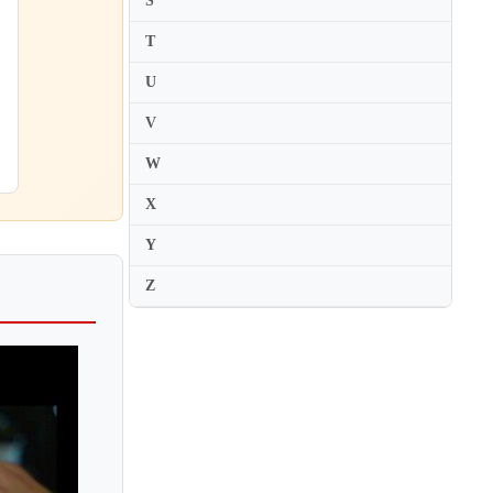
S
Maki Hirasawa
T
Maki Namekawa
Makiko Asakawa
U
Makiko Suzumura
V
Mako Okamoto
W
Makoto Ueno
X
Maksim Mrvica
Y
Maksim Stsura
Malcolm Frager
Z
Mami Hagiwara
Mana Shoji
Manami Suzuki
Manolo Carrasco
Mao Fujita
Marc-Andre Hamelin