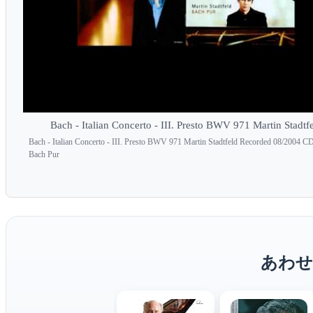
Bach - Italian Concerto - III. Presto BWV 971 Martin Stadtf
Bach - Italian Concerto - III. Presto BWV 971 Martin Stadtfeld Recorded 08/2004 C
Bach Pur
あわせ