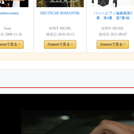
mbensonaten
DEUTSCHE ROMANTIK
バッハ:ピアノ協奏曲第3
番、第4番、第7番/他
Sony
SONY MUSIC
SONY MUSIC
売日
2009-11-16
発売日
2010-10-15
発売日
2011-09-07
azonで見る >
Amazonで見る >
Amazonで見る >