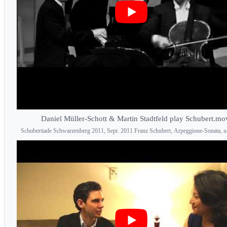
Daniel Müller-Schott & Martin Stadtfeld play Schubert.mo
Schubertiade Schwarzenberg 2011, Sept. 2011 Franz Schubert, Arpeggione-Sonata, a