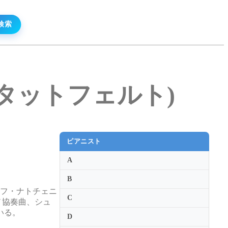
・シュタットフェルト)
ピアニスト
A
B
レフ・ナトチェニ
C
アノ協奏曲、シュ
いる。
D