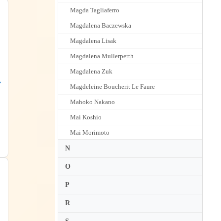
Magda Tagliaferro
Magdalena Baczewska
Magdalena Lisak
Magdalena Mullerperth
Magdalena Zuk
ア
Magdeleine Boucherit Le Faure
Mahoko Nakano
Mai Koshio
Mai Morimoto
Mai Yamada
N
Maika Miura
O
Maiko Mueller
P
Maja Babyszka
R
Maki Hayashida