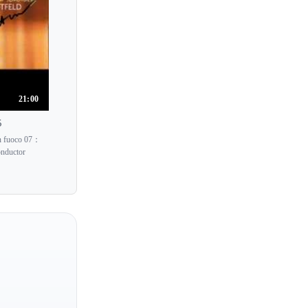
Maria Tretyakova
Maria Yudina
Maria de la Pau Tortelier
Mariam Batsashvili
21:00
Mariana Izman
5
Mariana Popova
on fuoco 07：
Mariangela Vacatello
onductor
Mariann Marczi
Marianna Prjevalskaya
Marianna Shirinyan
Marie-Aimee Roger-Miclos
Marie-Catherine Girod
Marie-Josephe Jude
Marie Kiyone