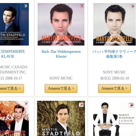
TEMPERIERTE
Bach: Das Wohltemperierte
バッハ:平均律クラヴィー
KLAVIE
Klavier
曲集第1巻
MUSIC CANADA
TAINMENT INC.
SONY MUSIC
売日
2008-10-17
SONY MUSIC
発売日
2009-02-18
azonで見る >
Amazonで見る >
Amazonで見る >