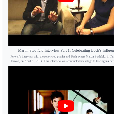
Martin Stadtfeld Interview Part 1: Celebrating Bach's Influe
Peiwen's interview with the renowned pianist and Bach expert Martin Stadtfeld, in Tai
Taiwan, on April 21, 2014. This interview was conducted backstage following his per