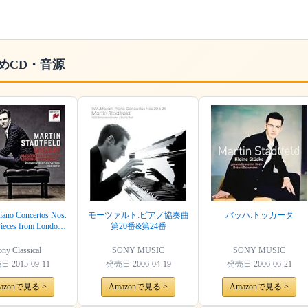
めCD・音源
iano Concertos Nos.
モーツァルト:ピアノ協奏曲
バッハ:トッカータ
Pieces from London
第20番&第24番
Sketchbook
ny Classical
SONY MUSIC
SONY MUSIC
売日
2015-09-11
発売日
2006-04-19
発売日
2006-06-21
azonで見る >
Amazonで見る >
Amazonで見る >