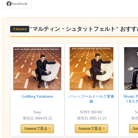
Facebook
"マルティン・シュタットフェルト"
おすす
Amazon
Goldberg Variationen
バッハ:ゴールドベルク変奏
Mozart: P
曲
1 & 9, 
Sony
SONY MUSIC
So
発売日
2004-03-22
発売日
2005-11-23
発
Amazonで見る >
Amazonで見る >
Am