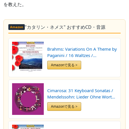
を教えた。
"カタリン・ネメス" おすすめCD・音源
Amazon
Brahms: Variations On A Theme by
Paganini / 16 Waltzes /
Mendelssohn: Songs Without
Amazonで見る >
Words (Excerpts)
Cimarosa: 31 Keyboard Sonatas /
Mendelssohn: Lieder Ohne Worte
(Songs Without Words) (Excerpts)
Amazonで見る >