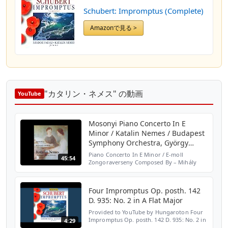
Schubert: Impromptus (Complete)
Amazonで見る >
"カタリン・ネメス" の動画
YouTube
Mosonyi Piano Concerto In E
Minor / Katalin Nemes / Budapest
Symphony Orchestra, György
Lehel (1983)
Piano Concerto In E Minor / E-moll
45:54
Zongoraverseny Composed By – Mihály
Mosonyi Conductor – György Lehel
Orchestra – Budapest Symphony Orchestra
A1 Allegro Moderato A2 Adagio Con...
Four Impromptus Op. posth. 142
D. 935: No. 2 in A Flat Major
Provided to YouTube by Hungaroton Four
Impromptus Op. posth. 142 D. 935: No. 2 in
4:29
A Flat Major · Franz Schubert · Katalin