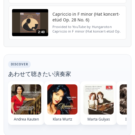
Nemes Impromptus ℗ 1999 HUNGAROTON
RECORDS LTD. Release...
Capriccio in F minor (Hat koncert-
etüd Op. 28 No. 6)
Provided to YouTube by Hungaroton
Capriccio in F minor (Hat koncert-etüd Op.
2:40
28 No. 6) · Ernst von Donhányi · Katalin
Nemes Pianists - Fifty Years of Hungaroton
℗ 2001 HUNGAROTO...
DISCOVER
あわせて聴きたい演奏家
Andrea Kauten
Klara Wurtz
Marta Gulyas
Irene