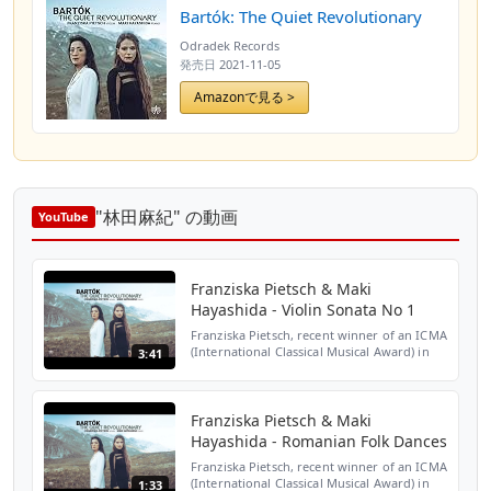
Bartók: The Quiet Revolutionary
Odradek Records
発売日
2021-11-05
Amazonで見る >
"林田麻紀" の動画
YouTube
Franziska Pietsch & Maki
Hayashida - Violin Sonata No 1
Franziska Pietsch, recent winner of an ICMA
(International Classical Musical Award) in
3:41
the Chamber Music category, has long
been drawn to Bartók’s music, fascinated
by its elusi...
Franziska Pietsch & Maki
Hayashida - Romanian Folk Dances
Franziska Pietsch, recent winner of an ICMA
(International Classical Musical Award) in
1:33