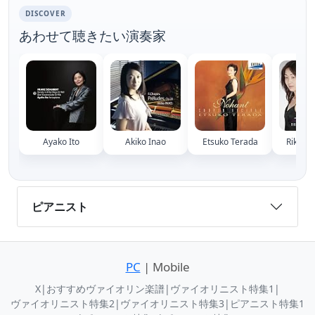
DISCOVER
あわせて聴きたい演奏家
Ayako Ito
Akiko Inao
Etsuko Terada
Rikako
ピアニスト
PC
| Mobile
X
|
おすすめヴァイオリン楽譜
|
ヴァイオリニスト特集1
|
ヴァイオリニスト特集2
|
ヴァイオリニスト特集3
|
ピアニスト特集1