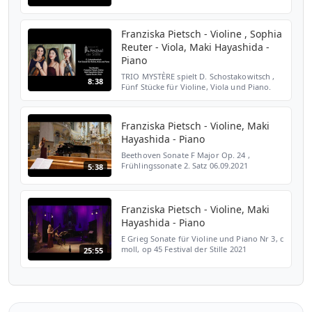
the Chamber Music category, has long
been drawn to Bartók’s music, fascinated
by its elusi...
Franziska Pietsch - Violine , Sophia
Reuter - Viola, Maki Hayashida -
Piano
TRIO MYSTÈRE spielt D. Schostakowitsch ,
8:38
Fünf Stücke für Violine, Viola und Piano.
Festival der Stille 2021
Franziska Pietsch - Violine, Maki
Hayashida - Piano
Beethoven Sonate F Major Op. 24 ,
Frühlingssonate 2. Satz 06.09.2021
5:38
Frauenkirche, Dresden
Franziska Pietsch - Violine, Maki
Hayashida - Piano
E Grieg Sonate für Violine und Piano Nr 3, c
moll, op 45 Festival der Stille 2021
25:55
Kaiserstuhl, Schweiz