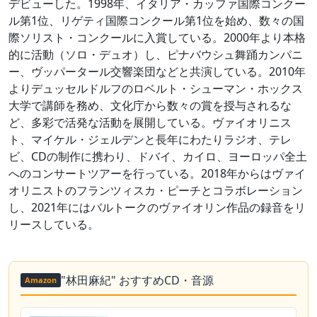
デビューした。1998年、イタリア・カッファ国際コンクー
ル第1位、リゲティ国際コンクール第1位を始め、数々の国
際ソリスト・コンクールに入賞している。2000年より本格
的に活動（ソロ・デュオ）し、ピナバウシュ舞踊カンパニ
ー、ヴッパータール交響楽団などと共演している。2010年
よりデュッセルドルフのロベルト・シューマン・ホックス
大学で講師を務め、文化庁から数々の賞を授与されるな
ど、多彩で活発な活動を展開している。ヴァイオリニス
ト、マイケル・ジェルデンと長年にわたりラジオ、テレ
ビ、CDの制作に携わり、ドバイ、カイロ、ヨーロッパ全土
へのコンサートツアーを行っている。2018年からはヴァイ
オリニストのフランツィスカ・ピーチとコラボレーション
し、2021年にはバルトークのヴァイオリン作品の録音をリ
リースしている。
"林田麻紀" おすすめCD・音源
Amazon