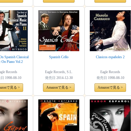
On Spanish Classical
Spanish Cello
Clasicos españoles 2
 On Piano Vol.2
agle Records
Eagle Records, S.L.
Eagle Records
売日
1998-08-10
発売日
2014-12-30
発売日
1998-08-10
azonで見る >
Amazonで見る >
Amazonで見る >