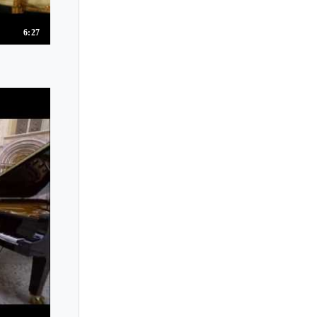
Marie Luise Bodendorff
Marie Novello
6:27
Marie Panthes
Marie Rorbech
Marietta Petkova
Marija Bokor
Marika Noda
Mariko Horie
Mariko Nogami
Marin Chiba
Marina Gorokholinskaya
Marina Kolomiytseva
Marina Kondo
Marina Saiki
Marina Simeonova