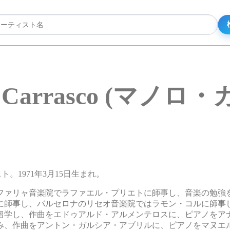
o Carrasco (マノロ
ニスト。1971年3月15日生まれ。
ファリャ音楽院でラファエル・プリエトに師事し、音楽の勉強
に師事し、バルセロナのリセオ音楽院ではラモン・コルに師事
留学し、作曲をエドゥアルド・アルメンテロスに、ピアノをア
み、作曲をアントン・ガルシア・アブリルに、ピアノをマヌエ