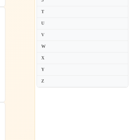
S
Maki Hirasawa
T
Maki Namekawa
Makiko Asakawa
U
Makiko Suzumura
V
Mako Okamoto
W
Makoto Ueno
X
Maksim Mrvica
Y
Maksim Stsura
Malcolm Frager
Z
Mami Hagiwara
Mana Shoji
Manami Suzuki
Manolo Carrasco
Mao Fujita
Marc-Andre Hamelin