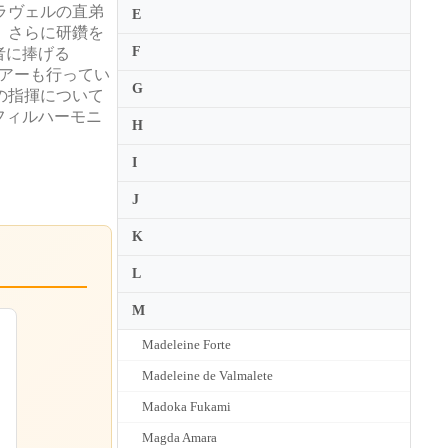
ラヴェルの直弟
E
、さらに研鑽を
F
牲者に捧げる
るツアーも行ってい
G
の指揮について
・フィルハーモニ
H
I
J
K
L
M
Madeleine Forte
Madeleine de Valmalete
Madoka Fukami
Magda Amara