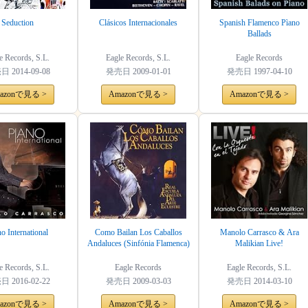
Seduction
Clásicos Internacionales
Spanish Flamenco Pìano
Ballads
e Records, S.L.
Eagle Records, S.L.
Eagle Records
売日
2014-09-08
発売日
2009-01-01
発売日
1997-04-10
azonで見る >
Amazonで見る >
Amazonで見る >
o International
Como Bailan Los Caballos
Manolo Carrasco & Ara
Andaluces (Sinfónia Flamenca)
Malikian Live!
e Records, S.L.
Eagle Records
Eagle Records, S.L.
売日
2016-02-22
発売日
2009-03-03
発売日
2014-03-10
azonで見る >
Amazonで見る >
Amazonで見る >