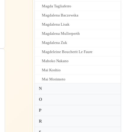
Magda Tagliaferro
Magdalena Baczewska
Magdalena Lisak
Magdalena Mullerperth
Magdalena Zuk
Magdeleine Boucherit Le Faure
Mahoko Nakano
Mai Koshio
Mai Morimoto
Mai Yamada
N
Maika Miura
O
Maiko Mueller
P
Maja Babyszka
R
Maki Hayashida