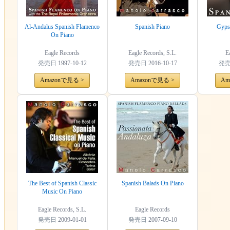
Al-Andalus Spanish Flamenco
Spanish Piano
Gyps
On Piano
Eagle Records
Eagle Records, S.L.
E
発売日
1997-10-12
発売日
2016-10-17
発
Amazonで見る >
Amazonで見る >
Am
The Best of Spanish Classic
Spanish Balads On Piano
Music On Piano
Eagle Records, S.L.
Eagle Records
発売日
2009-01-01
発売日
2007-09-10