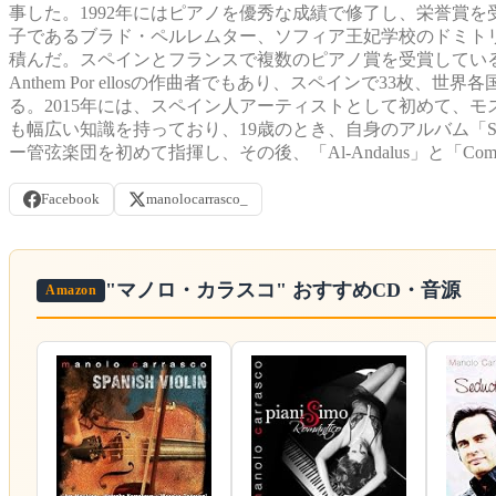
事した。1992年にはピアノを優秀な成績で修了し、栄誉賞を
子であるブラド・ペルレムター、ソフィア王妃学校のドミト
積んだ。スペインとフランスで複数のピアノ賞を受賞している。Real Esc
Anthem Por ellosの作曲者でもあり、スペインで33
る。2015年には、スペイン人アーティストとして初めて、
も幅広い知識を持っており、19歳のとき、自身のアルバム「Suen
ー管弦楽団を初めて指揮し、その後、「Al-Andalus」と「Como bail
Facebook
manolocarrasco_
"マノロ・カラスコ"
おすすめCD・音源
Amazon