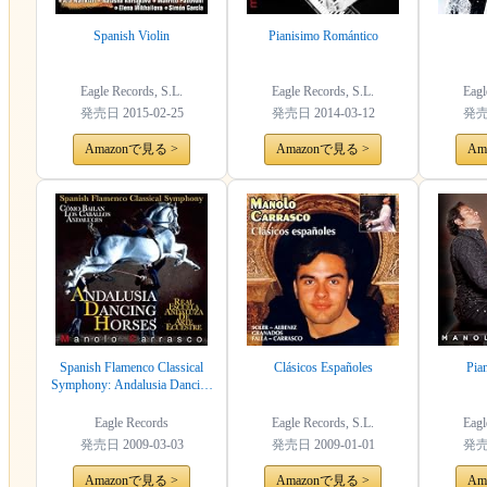
Spanish Violin
Pianisimo Romántico
Eagle Records, S.L.
Eagle Records, S.L.
Eagl
発売日
2015-02-25
発売日
2014-03-12
発
Amazonで見る >
Amazonで見る >
Am
Spanish Flamenco Classical
Clásicos Españoles
Pian
Symphony: Andalusia Dancing
Horses
Eagle Records
Eagle Records, S.L.
Eagl
発売日
2009-03-03
発売日
2009-01-01
発
Amazonで見る >
Amazonで見る >
Am