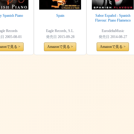
y Spanish Piano
Spain
Sabor Español - Spanish
Flavour: Piano Flamenco
agle Records
Eagle Records, S.L.
EurodeltaMusic
売日
2005-08-01
発売日
2015-09-28
発売日
2014-08-27
azonで見る >
Amazonで見る >
Amazonで見る >