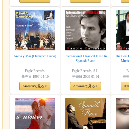
Arena y Mar (Flamenco Piano)
Internacional Classical Hits On
The Best 
Spanish Piano
Music
Eagle Records
Eagle Records, S.L.
E
発売日
1997-04-10
発売日
2009-01-01
発
Amazonで見る >
Amazonで見る >
Am