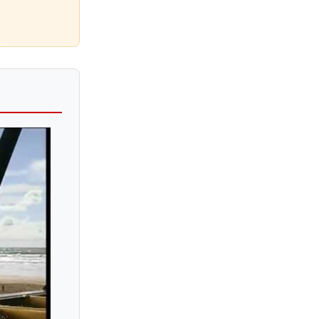
Maria Gabriella Mariani
Maria Gabrys
Maria Gambaryan
Maria Grinberg
Maria Joao Pires
Maria Lettberg
Maria Marchant
Maria Mazo
Maria Perrotta
Maria Prinz
Maria Samson-Primachenko
Maria Sofianska
Maria Szwajger-Kulakowska
Maria Teresa Naranjo Ochoa
Maria Tipo