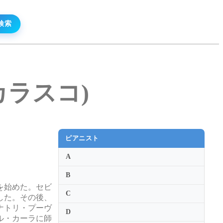
・カラスコ)
ピアニスト
A
B
を始めた。セビ
C
した。その後、
ナトリ・プーヴ
D
ル・カーラに師