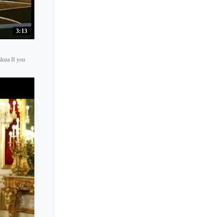
Maria Tretyakova
Maria Yudina
3:13
Maria de la Pau Tortelier
Mariam Batsashvili
aluza If you
Mariana Izman
Mariana Popova
Mariangela Vacatello
Mariann Marczi
Marianna Prjevalskaya
Marianna Shirinyan
Marie-Aimee Roger-Miclos
Marie-Catherine Girod
Marie-Josephe Jude
Marie Kiyone