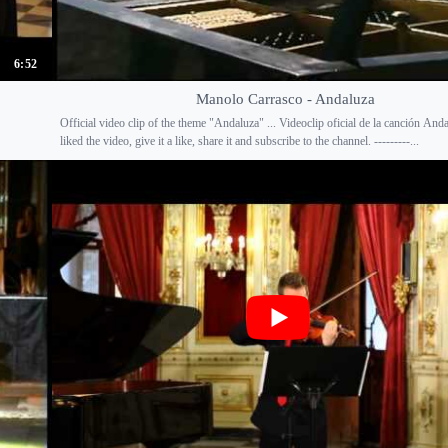
6:52
Manolo Carrasco - Andaluza
Official video clip of the theme "Andaluza" ... Videoclip oficial de la canción And
liked the video, give it a like, share it and subscribe to the channel. ---------...