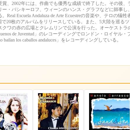
受賞、2002年には、作曲でも優秀な成績で終了した。その後、
リー・バシキーロフ、ウィーンのハンス・グラフなどに師事し
uela Andaluza de Arte Ecuestreの音楽や、テロの犠
枚、世界各国で20枚のアルバムをリリースしている。また、5大陸を巡
モスクワの赤の広場とクレムリンで公演を行った。オーケストラ
os de Juventud」のレコーディングでロンドン・ロイヤル
an los caballos andaluces」をレコーディングしている。