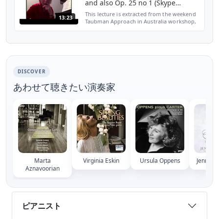
and also Op. 25 no 1 (Skype
lecture)
This lecture is extracted from the weekend
13:23
Taubman Approach in Australia workshop,
held at the University of Queensland in
February 2017. The video series is available
for purch...
DISCOVER
あわせて聴きたい演奏家
Marta
Virginia Eskin
Ursula Oppens
Jennife
Aznavoorian
ピアニスト