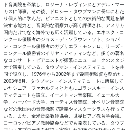
ド音楽院を卒業し、ロジーナ・レヴィンヌとアデル・マー
カスに師事。その後、ドロシー・タウブマンに長年にわた
り個人的に学んだ。ピアニストとしての技術的な問題を解
決する能力と、音楽的な洞察力が高く評価され、アメリカ
国内だけでなく海外でも広く活躍している。エネスク・コ
ンクール優勝者のジョス・デ・ソラウン・ソト、ショパ
ン・コンクール優勝者のガブリエラ・モンテロ、リーズ・
コンクール優勝者のイリヤ・アイティンなど、多くの著名
なコンサート・ピアニストが頻繁にニューヨークのスタジ
オで演奏している。タウブマン・インスティテュートを共
同で設立し、1976年から2002年まで副芸術監督を務めた。
2003年6月、タウブマン・インスティテュートに所属して
いたシニア・ファカルティとともにゴランスキー・インス
ティテュートを設立。イーストマン音楽院、イェール大
学、ハーバード大学、カーティス音楽院、オベリン音楽院
などの米国内の音楽機関で講義やマスタークラスを行って
いる。また、全米音楽教師協会、世界ピアノ教育学会議、
ヨーロッパピアノ教師協会などでも発表している。タウブ
マン・アプローチを解説・実演した10枚のDVDボックスセ