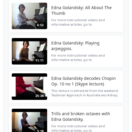
the Golandsky Institute, visit
Edna Golandsky: All About The
www.golandsky...
Thumb
For more instructional videos and
informative articles, go to
6:52
www.ednagolandsky.com For more
information on the Taubman Approach and
the Golandsky Institute, visit
www.golandsky...
Edna Golandsky: Playing
arpeggios.
For more instructional videos and
informative articles, go to
11:11
www.ednagolandsky.com For more
information on the Taubman Approach and
the Golandsky Institute, visit
www.golandsky...
Edna Golandsky decodes Chopin
Op. 10 no 1 (Skype lecture)
This lecture is extracted from the weekend
Taubman Approach in Australia workshop,
25:38
held at the University of Queensland in
February 2017. The video series is available
for purch...
Trills and broken octaves with
Edna Golandsky.
For more instructional videos and
informative articles, go to
5:18