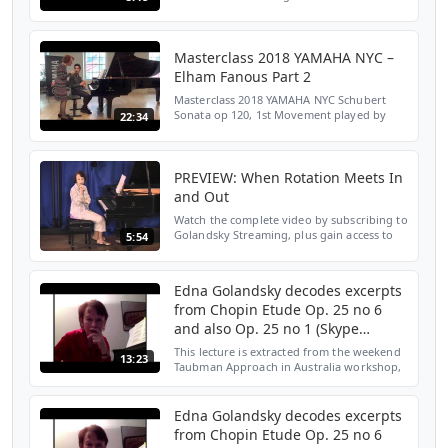
www.ednagolandsky.com For more
information on the Taubman Approach and
the Golandsky Institute, visit
www.golandsky...
Masterclass 2018 YAMAHA NYC –
Elham Fanous Part 2
Masterclass 2018 YAMAHA NYC Schubert
Sonata op 120, 1st Movement played by
22:34
Elham Fanous For more instructional
videos and informative articles, go to
www.ednagolandsky.com For m...
PREVIEW: When Rotation Meets In
and Out
Watch the complete video by subscribing to
Golandsky Streaming, plus gain access to
5:54
100+ other educational videos teaching the
Taubman Approach. Learn from master
classes, techn...
Edna Golandsky decodes excerpts
from Chopin Etude Op. 25 no 6
and also Op. 25 no 1 (Skype
lecture)
This lecture is extracted from the weekend
13:23
Taubman Approach in Australia workshop,
held at the University of Queensland in
February 2017. The video series is available
for purch...
Edna Golandsky decodes excerpts
from Chopin Etude Op. 25 no 6