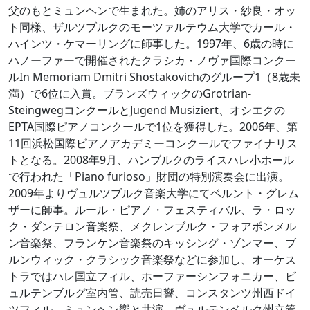
父のもとミュンヘンで生まれた。姉のアリス・紗良・オッ
ト同様、ザルツブルクのモーツァルテウム大学でカール・
ハインツ・ケマーリングに師事した。1997年、6歳の時に
ハノーファーで開催されたクラシカ・ノヴァ国際コンクー
ルIn Memoriam Dmitri Shostakovichのグループ1（8歳未
満）で6位に入賞。ブランズウィックのGrotrian-
SteingwegコンクールとJugend Musiziert、オシエクの
EPTA国際ピアノコンクールで1位を獲得した。2006年、第
11回浜松国際ピアノアカデミーコンクールでファイナリス
トとなる。2008年9月、ハンブルクのライスハレ小ホール
で行われた「Piano furioso」財団の特別演奏会に出演。
2009年よりヴュルツブルク音楽大学にてベルント・グレム
ザーに師事。ルール・ピアノ・フェスティバル、ラ・ロッ
ク・ダンテロン音楽祭、メクレンブルク・フォアポンメル
ン音楽祭、フランケン音楽祭のキッシング・ゾンマー、ブ
ルンウィック・クラシック音楽祭などに参加し、オーケス
トラではハレ国立フィル、ホーファーシンフォニカー、ビ
ュルテンブルグ室内管、読売日響、コンスタンツ州西ドイ
ツフィル、ミュンヘン響と共演。ヴュルテンベルク州立管