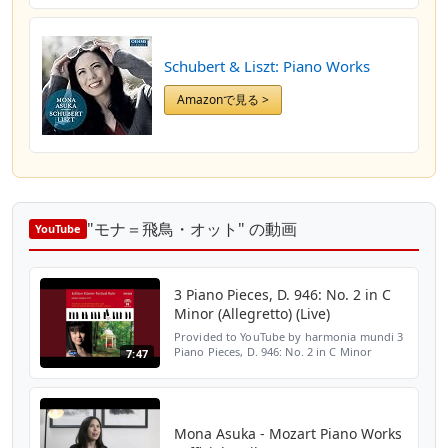
Schubert & Liszt: Piano Works
Amazonで見る >
"モナ＝飛鳥・オット" の動画
YouTube
3 Piano Pieces, D. 946: No. 2 in C
Minor (Allegretto) (Live)
Provided to YouTube by harmonia mundi 3
Piano Pieces, D. 946: No. 2 in C Minor
7:47
(Allegretto) (Live) · Mona Asuka Ott Mona
Asuka Ott (Edition Ruhr Piano Festival, Vol.
22) (Live) ...
Mona Asuka - Mozart Piano Works