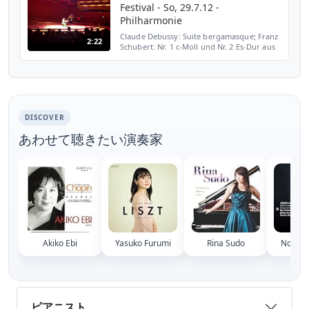
Festival - So, 29.7.12 -
ただきました！ 【ステファヌ・ドゥネーヴ指
揮 ブリュッセル・フィルハーモニー管弦楽団
Philharmonie
2017年来日ツア...
Claude Debussy: Suite bergamasque; Franz
2:22
Schubert: Nr. 1 c-Moll und Nr. 2 Es-Dur aus
»Impromptus« op. 90 D 899; Franz Liszt:
Mephisto-Walzer Nr.1. Philharmonie,
Gasteig
DISCOVER
あわせて聴きたい演奏家
Akiko Ebi
Yasuko Furumi
Rina Sudo
Noriko
ピアニスト