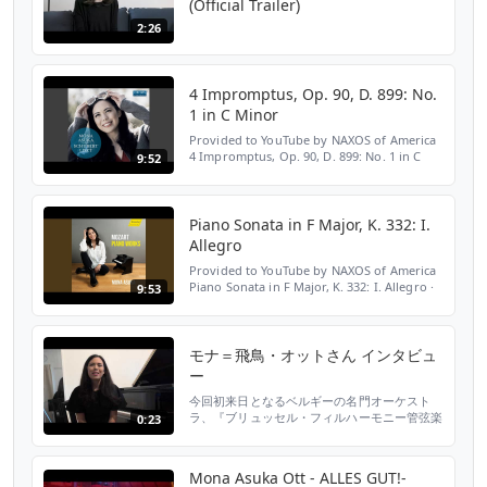
(Official Trailer)
2:26
4 Impromptus, Op. 90, D. 899: No.
1 in C Minor
Provided to YouTube by NAXOS of America
4 Impromptus, Op. 90, D. 899: No. 1 in C
9:52
Minor · Mona Asuka Schubert & Liszt: Piano
Works ℗ 2017 Oehms Classics Released on:
2017-07-28 A...
Piano Sonata in F Major, K. 332: I.
Allegro
Provided to YouTube by NAXOS of America
Piano Sonata in F Major, K. 332: I. Allegro ·
9:53
Mona Asuka Mozart: Piano Works ℗ 2020
haenssler CLASSIC Released on: 2020-03-13
Artist: Mon...
モナ＝飛鳥・オットさん インタビュ
ー
今回初来日となるベルギーの名門オーケスト
ラ、『ブリュッセル・フィルハーモニー管弦楽
0:23
団』。 この演奏会に花を添えるのが、各音楽
雑誌で評価急上昇中の“今聴きたいピアニスト”
モナ＝飛鳥・オットさん！ そのモナさんか
Mona Asuka Ott - ALLES GUT!-
ら、今回の演奏会に向けて特別にコメントをい