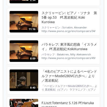
スクリャービン: ピアノ・ソナタ 第
5番 op.53 Pf.黒岩航紀 Koki
Kuroiwa
スクリャービン : Scriabin, Alexander
11:16
http://www.piano.or.jp/enc/composers/34/
ピアノ・ソナタ 第5番 : Sonata for Piano
No.5 Pf. 黒岩 航紀 : Koki Kuroiwa ■ スクリ
ャービン／ピアノ・ソナタ 第5番 Op.53 ◇ピ
バラキレフ: 東洋風幻想曲「イスラメ
ティナ ピアノ曲事典 http...
イ」 Pf.黒岩航紀:KokiKuroiwa
バラキレフ : Balakirev, Mily Alekseevich
http://www.piano.or.jp/enc/composers/49/
8:09
東洋風幻想曲「イスラメイ」（第1稿） :
Oriental Fantasy "Islamey" Pf. 黒岩 航紀 :
Koki Kuroiwa ■ バラキレフ／東洋風幻想曲
「4名のピアニストによるベーゼンド
「イスラメイ」（第1稿） ...
ルファーModel280VCの夕べ」より
／黒岩航紀
「ベーゼンドルファーModel280VCの夕べ」よ
8:40
り 黒岩航紀（ピアノ） ラフマニノフ：ピアノ
ソナタ 第2番 変ロ短調 op.36(1931年改訂版)よ
り 第1楽章 2016年7月23日 ベーゼンドルファ
ー東京 使用ピアノ ベーゼンドルファー
F.Liszt:Totentanz S.126 Pf:Haruka
Model280VC Rachmaninov / Piano Sonata