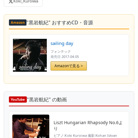
Koki_Kuroiwa
"黒岩航紀" おすすめCD・音源
Amazon
sailing day
フォンテック
発売日
2017-04-05
Amazonで見る >
"黒岩航紀" の動画
YouTube
Liszt Hungarian Rhapsody No.6よ
り
ピアノ:Koki Kuroiwa 撮影:Kohan Istvan
2:34