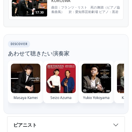
KUROIWA
No. 2 in B-flat m...
曲目：フランツ・リスト 死の舞踏（ピアノ協
奏曲風） 於：愛知県芸術劇場 ピアノ：黒岩
17:30
悠 www.haruka-kuroiwa.com
DISCOVER
あわせて聴きたい演奏家
Masaya Kamei
Seizo Azuma
Yukio Yokoyama
Kazuok
ピアニスト