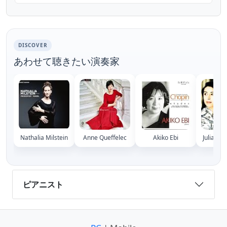
Panthès Composer...
DISCOVER
あわせて聴きたい演奏家
Nathalia Milstein
Anne Queffelec
Akiko Ebi
Juliana 
ピアニスト