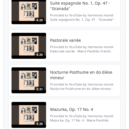
Suite espagnole No. 1, Op. 47 -
"Granada"
Provided to YouTube by harmonia mundi
Suite espagnole No. 1, Op. 47 - "Granada" ·
4:29
Marie Panthès French Pianists - Pianistes
Françaises ℗ tahra Released on: 2008-12-16
Artist: Ma...
Pastorale variée
Provided to YouTube by harmonia mundi
Pastorale variée · Marie Panthès French
4:20
Pianists - Pianistes Françaises ℗ tahra
Released on: 2008-12-16 Artist: Marie
Panthès Composer: Wol...
Nocturne Posthume en do dièse
mineur
Provided to YouTube by harmonia mundi
Nocturne Posthume en do dièse mineur ·
3:31
Marie Panthès French Pianists - Pianistes
Françaises ℗ tahra Released on: 2008-12-16
Artist: Marie P...
Mazurka, Op. 17 No. 4
Provided to YouTube by harmonia mundi
Mazurka, Op. 17 No. 4 · Marie Panthès
3:28
French Pianists - Pianistes Françaises ℗
tahra Released on: 2008-12-16 Artist: Marie