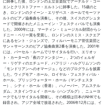
に師事した後、ロンドンの王立音楽院でアーナルド・コー
エンとクリストファー・エルトンに師事した。15歳のと
き、ロンドンのクイーン・エリザベス・ホールでモーツァ
ルトのピアノ協奏曲を演奏し、その後、スイスのグシュタ
ードで開催されたメニューイン・フェスティバルでも演奏
した。2000年には、マーティン・ミュージカル財団からシ
ドニー・ペリー賞を受賞し、ロンドンのスミス・スクエア
にあるセント・ジョンズで、フィルハーモニア管弦楽団と
サン＝サーンスのピアノ協奏曲第2番を演奏した。2001年
には、パーセル・ルームでリサイタルを行い、エリオッ
ト・カーターの「夜のファンタジー」、2つのイェルギ
ー・リゲティのエチュード、ハフリジ・ハルグリムソンの
「モンドリアンへのオマージュ」などのプログラムを披露
した。ウィグモア・ホール、ロイヤル・フェスティバル・
ホール、ブリッジウォーター・ホール（マンチェスタ
ー）、シティ・ホール（香港）、ハノーバー、アムステル
ダム、スタインウェイ・ホール（ハンブルグ）、ニューヨ
ークでもリサイタルを開催し、その模様は日本のNHKでも
録音され、アジア全域で放送された。2006年12月には、イ