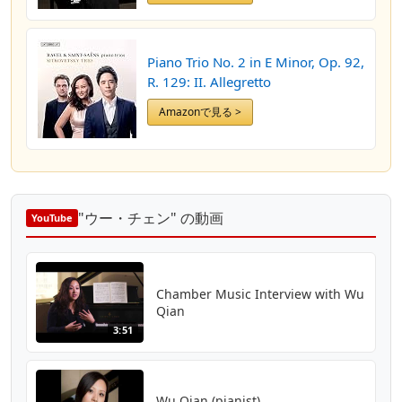
Piano Trio No. 2 in E Minor, Op. 92,
R. 129: II. Allegretto
Amazonで見る >
"ウー・チェン" の動画
YouTube
Chamber Music Interview with Wu
Qian
3:51
Wu Qian (pianist)