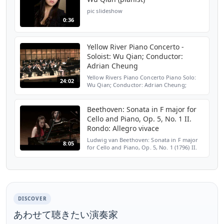
pic slideshow
0:36
Yellow River Piano Concerto -
Soloist: Wu Qian; Conductor:
Adrian Cheung
Yellow Rivers Piano Concerto Piano Solo:
24:02
Wu Qian; Conductor: Adrian Cheung;
Concert Master: Zhao Qian OCMS
Philharmonic Orchestra 1. Boatman's Song
2. Ode to the Yellow River 3....
Beethoven: Sonata in F major for
Cello and Piano, Op. 5, No. 1 II.
Rondo: Allegro vivace
Ludwig van Beethoven: Sonata in F major
8:05
for Cello and Piano, Op. 5, No. 1 (1796) II.
Rondo: Allegro vivace Recorded live in Alice
Tully Hall on November 11, 2016 Video
produced ...
DISCOVER
あわせて聴きたい演奏家