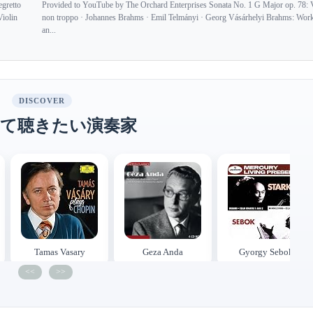
gretto
Provided to YouTube by The Orchard Enterprises Sonata No. 1 G Major op. 78: 
iolin
non troppo · Johannes Brahms · Emil Telmányi · Georg Vásárhelyi Brahms: Work
an...
DISCOVER
て聴きたい演奏家
Tamas Vasary
Geza Anda
Gyorgy Sebok
<<
>>