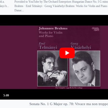
l.a.
Provided to YouTube by The Orchard Enterprises Hungarian Dance No. I G mino
nyi h...
Brahms · Emil Telmányi · Georg Vásárhelyi Brahms: Works for Violin and Pian
Danac...
5:09
Sonata No. 1 G Major op. 78: Vivace ma non tropp