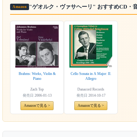
"ゲオルク・ヴァサヘーリ"
おすすめCD・
Amazon
Brahms: Works, Violin &
Cello Sonata in A Major: II.
Piano
Allegro
Zach Top
Danacord Records
発売日
2006-01-13
発売日
2014-10-17
Amazonで見る >
Amazonで見る >