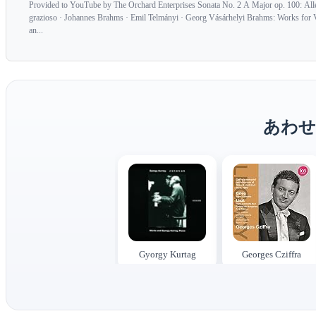
Provided to YouTube by The Orchard Enterprises Sonata No. 2 A Major op. 100: Alle
grazioso · Johannes Brahms · Emil Telmányi · Georg Vásárhelyi Brahms: Works for V
an...
あわせ
Gyorgy Kurtag
Georges Cziffra