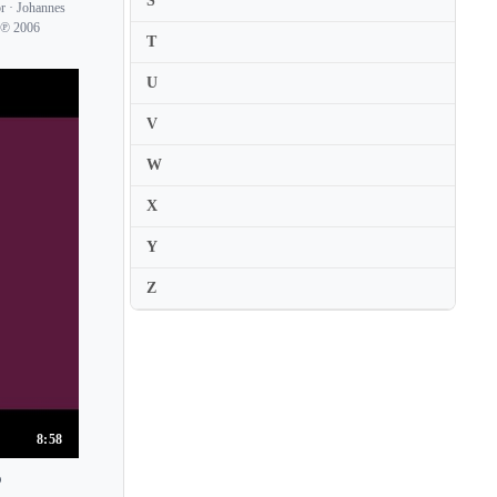
S
Gianluigi Daniele
r · Johannes
o ℗ 2006
Gilbert Kalish
T
Gina Bachauer
U
Giorgi Gigashvili
V
Giovanni Bellucci
W
Giulia Rossini
X
Giuseppe Andaloro
Glenn Gould
Y
Gloria Campaner
Z
Gloria Cheng
Gloria D'Atri
Gottlieb Wallisch
Greta Erikson
8:58
Grigory Ginzburg
o
Grigory Sokolov