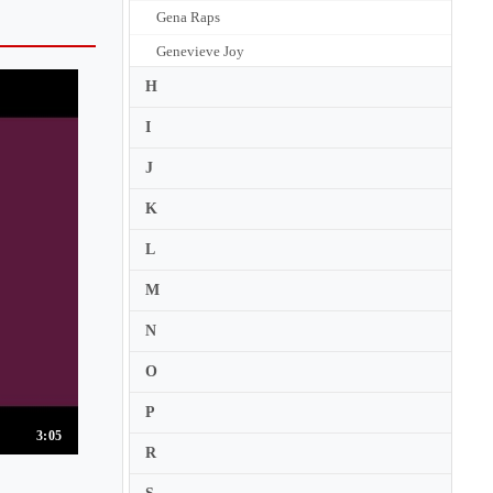
Gena Raps
Genevieve Joy
Geoffrey Parsons
H
Geoffrey Tozer
I
Georg Vasarhelyi
J
George Li
K
Georges Cziffra
L
Georgijs Osokins
M
Gerard Wyss
Gerardo Taube Horowitz
N
Gergely Boganyi
O
Gerhard Oppitz
P
Germaine Mounier
3:05
R
Geza Anda