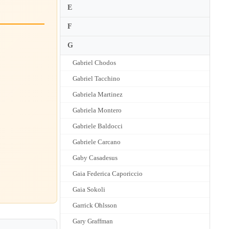
E
F
G
Gabriel Chodos
Gabriel Tacchino
Gabriela Martinez
Gabriela Montero
Gabriele Baldocci
Gabriele Carcano
Gaby Casadesus
Gaia Federica Caporiccio
Gaia Sokoli
Garrick Ohlsson
Gary Graffman