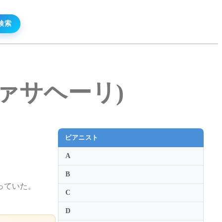
ク・ヴァサヘーリ)
ピアニスト
A
B
っていた。
C
D