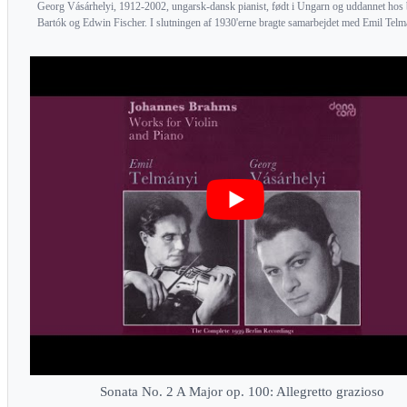
Georg Vásárhelyi, 1912-2002, ungarsk-dansk pianist, født i Ungarn og uddannet hos b
Bartók og Edwin Fischer. I slutningen af 1930'erne bragte samarbejdet med Emil Telmá
Sonata No. 2 A Major op. 100: Allegretto grazioso