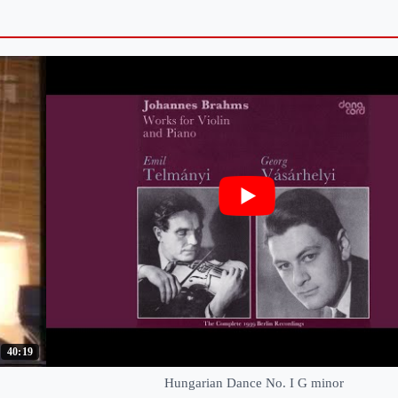
40:19
Hungarian Dance No. I G minor