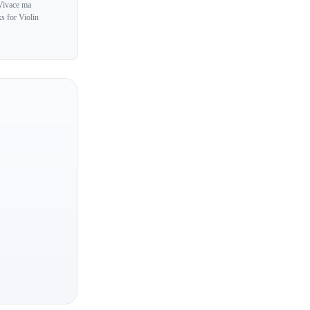
Vivace ma
Guido Agosti
s for Violin
Guillaume Bellom
Guiomar Novaes
Gulru Ensari
Gulsin Onay
Gunilla Sussmann
Gyorgy Kurtag
Gyorgy Sebok
Per Salo
Ervin Nyiregyhazi
Gergely Boganyi