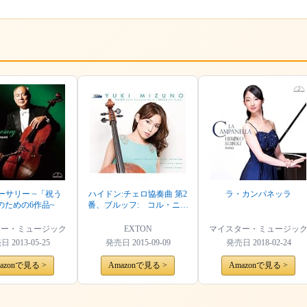
ーサリー ~「祝う
ハイドン:チェロ協奏曲 第2
ラ・カンパネッラ
のための6作品~
番、ブルッフ: コル・ニド
ライ
ター・ミュージック
EXTON
マイスター・ミュージッ
売日
2013-05-25
発売日
2015-09-09
発売日
2018-02-24
azonで見る >
Amazonで見る >
Amazonで見る >