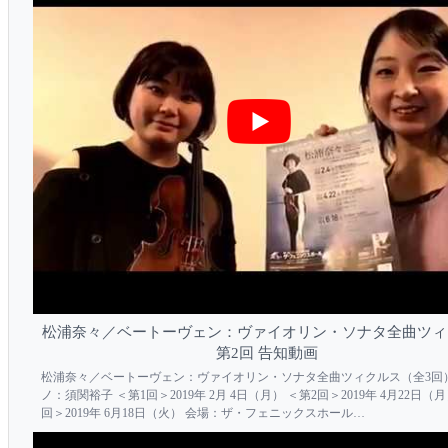
松浦奈々／ベートーヴェン：ヴァイオリン・ソナタ全曲ツィ
第2回 告知動画
松浦奈々／ベートーヴェン：ヴァイオリン・ソナタ全曲ツィクルス（全3回）
ノ：須関裕子 ＜第1回＞2019年 2月 4日（月） ＜第2回＞2019年 4月22日（月
回＞2019年 6月18日（火） 会場：ザ・フェニックスホール
http://www.kojimacm.com/digest/190204_0618/190204_0618.html