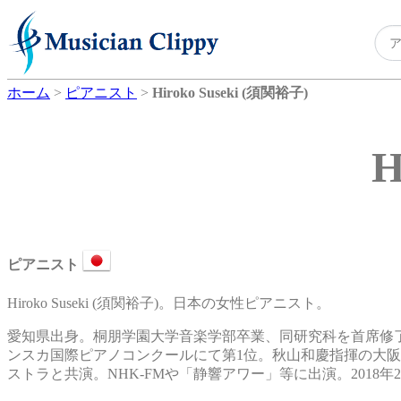
ホーム
>
ピアニスト
>
Hiroko Suseki (須関裕子)
H
ピアニスト
Hiroko Suseki (須関裕子)。日本の女性ピアニスト。
愛知県出身。桐朋学園大学音楽学部卒業、同研究科を首席修了
ンスカ国際ピアノコンクールにて第1位。秋山和慶指揮の大
ストラと共演。NHK-FMや「静響アワー」等に出演。2018年2月、