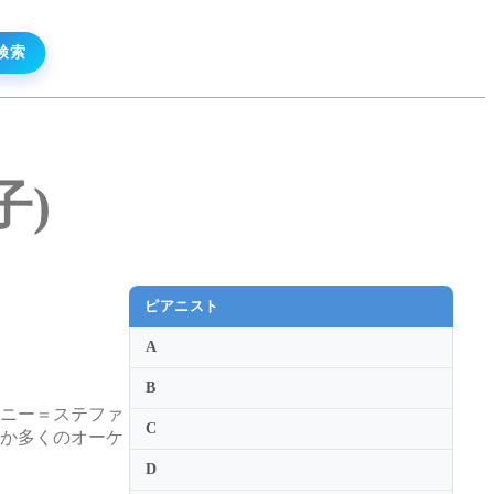
子)
ピアニスト
A
B
ルニー＝ステファ
C
ほか多くのオーケ
D