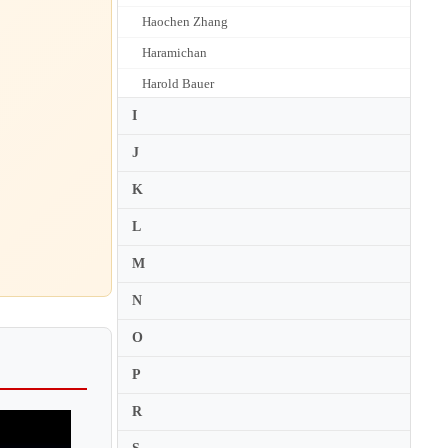
Haochen Zhang
Haramichan
Harold Bauer
Harold Lopez-Nussa
I
Harriet Cohen
J
Hartmut Holl
K
Haruka Kuroiwa
L
Haruko Ueda
M
Harumi Hanafusa
N
Haruna Hirao
Havard Gimse
O
Hayato Sumino
P
Heghine Rapyan
R
Heinrich Neuhaus