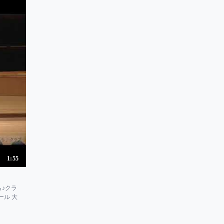
1:55
ら♪クラ
ール 大