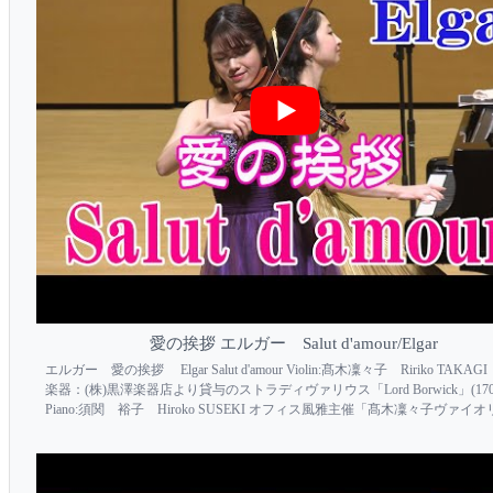
愛の挨拶 エルガー Salut d'amour/Elgar
エルガー 愛の挨拶 Elgar Salut d'amour Violin:髙木凜々子 Ririko TAKA
楽器：(株)黒澤楽器店より貸与のストラディヴァリウス「Lord Borwick」(17
Piano:須関 裕子 Hiroko SUSEKI オフィス風雅主催「髙木凜々子ヴァイ
イタル」より 大和市文化創造拠点シリウス...