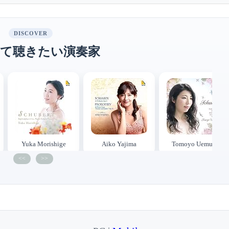
DISCOVER
て聴きたい演奏家
Yuka Morishige
Aiko Yajima
Tomoyo Uemura
<<
>>