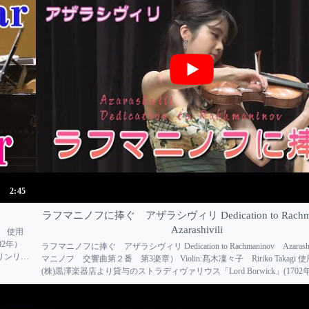
2:45
ラフマニノフに捧ぐ アザラシヴィリ Dedication to Rachm
Azarashivili
GI 使用
02年）
ラフマニノフに捧ぐ アザラシヴィリ Dedication to Rachmaninov Azarashi
オリンリサ
マニノフ 交響曲第２番 第3楽章） Violin:髙木凜々子 Ririko Takagi
(株)黒澤楽器店より貸与のストラディヴァリウス「Lord Borwick」(1702年）
須関 裕子 Hiroko SUS...