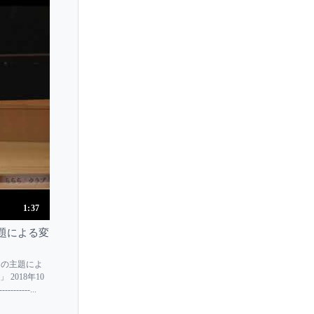
Hitomi Maeyama
Hitomi Nishiyama
Hitomi Takara
Homero Francesch
Hortense Cartier-Bresson
Howard Shelley
Hsiang Tu
Hugo Steurer
Huseyin Sermet
Hyekyung Lee
1:37
Hyewon Chang
主題による変
Hyeyeon Park
ーニの主題によ
Hyuk Lee
 2018年10
-------...
Hyung-ki Joo