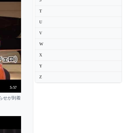
S
Helen Huang
T
Helene Berger
Helene Boschi
U
Helene Couvert
V
Helene Grimaud
W
Helene Mercier
X
Helene Tysman
Y
Heng-Jin Park
Henri Barda
Z
Henri Sigfridsson
5:57
Herbert Schuch
らせが到着
Herbie Hancock
Herve Billaut
Hibiki Tamura
Hidekazu Yasuda