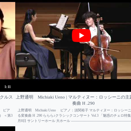
1:11
クルス
上野通明 Michiaki Ueno | マルティヌー：ロッシーニの
奏曲 H .290
 ピア
上野通明 Michiaki Ueno ピアノ：須関裕子 マルティヌー：ロッシ
） ＜第3
る変奏曲 H .290 ららら♪クラシックコンサート Vol.3 「魅惑のチェロ特集」
月8日 サントリーホール 大ホール -------------------------------------------------------