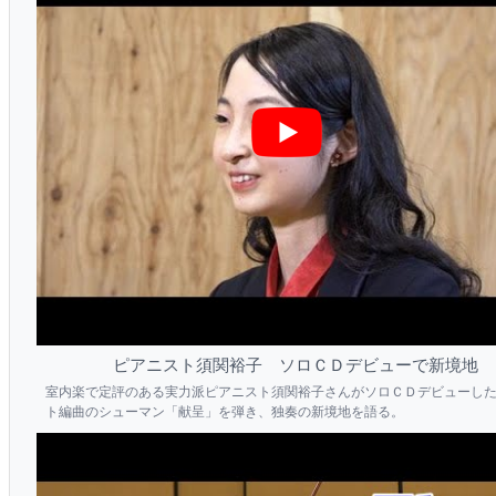
ピアニスト須関裕子 ソロＣＤデビューで新境地
室内楽で定評のある実力派ピアニスト須関裕子さんがソロＣＤデビューし
ト編曲のシューマン「献呈」を弾き、独奏の新境地を語る。