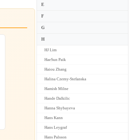
E
F
G
H
HJ Lim
HaeSun Paik
Haiou Zhang
Halina Czerny-Stefanska
Hamish Milne
Hande Dalkilic
ク
Hanna Shybayeva
Hans Kann
Hans Leygraf
Hans Palsson