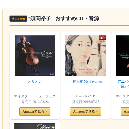
"須関裕子"
おすすめCD・音源
Amazon
オリオン
小林正枝 My Favorites
アニバ
会」
マイスター・ミュージック
Livenotes *cl*
マイス
発売日
2012-03-24
発売日
2016-07-25
発
Amazonで見る >
Amazonで見る >
Am