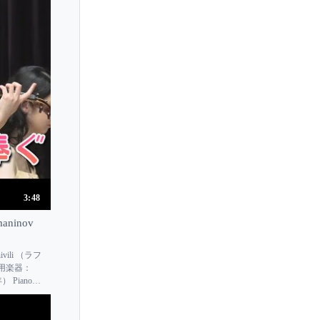
Hideki Nagano
Hideko Hoshino
Hideyo Harada
Hie Yon Choi
Hina Inazumi
Hiroko Kokubu
Hiroko Nakamura
Hiroko Suseki
Hiromi Haneda
3:48
Hiromi Uehara
aninov
Hiroshi Arimori
vili （ラフ
Hiroyo Imagawa
 使用楽器：
 Piano：
Hisako Kawamura
Hitomi Hioki