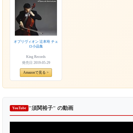
オブリヴィオン 辻本玲 チェ
ロ小品集
King Records
発売日
2019-05-29
Amazonで見る >
"須関裕子"
の動画
YouTube