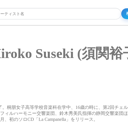
iroko Suseki (須関裕
。桐朋女子高等学校音楽科在学中、16歳の時に、第2回チェ
阪フィルハーモニー交響楽団、鈴木秀美氏指揮の静岡交響楽団
初のソロCD「La Campanella」をリリース。