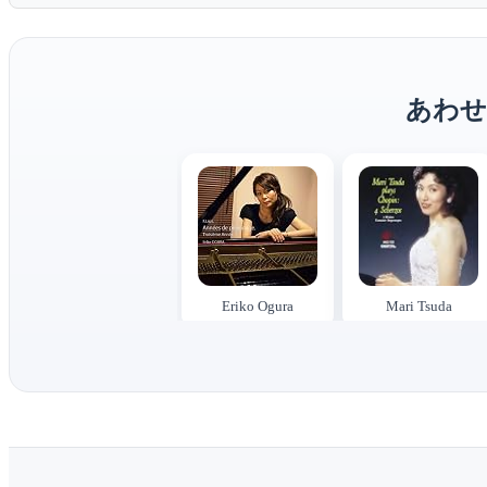
あわせ
Eriko Ogura
Mari Tsuda