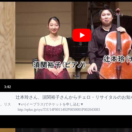
3:02
辻本玲さん、須関裕子さんからチェロ・リサイタルのお知
た。リス
▼e+(イープラス)でチケットを申し込む▼
http://eplus.jp/sys/T1U14P0011492P0050001P002043083