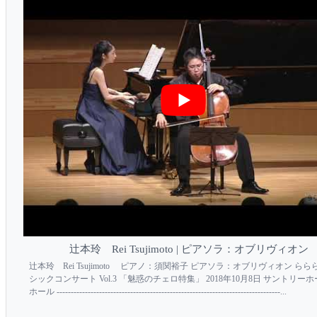
辻本玲 Rei Tsujimoto | ピアソラ：オブリヴィオン
辻本玲 Rei Tsujimoto ピアノ：須関裕子 ピアソラ：オブリヴィオン らら
シックコンサート Vol.3 「魅惑のチェロ特集」 2018年10月8日 サントリーホ
ホール -------------------------------------------------------------------------------...