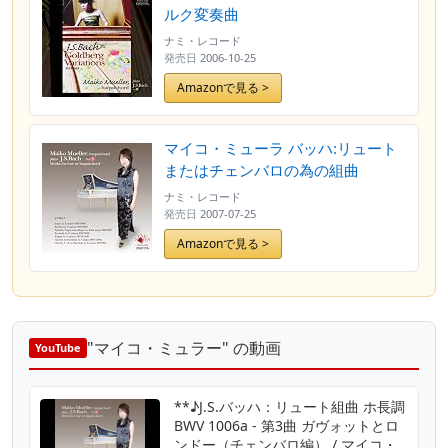
ルク変奏曲
ナミ・レコード
発売日
2006-10-25
Amazonで見る >
マイコ・ミューラ バッハ:リュート
またはチェンバロの為の組曲
ナミ・レコード
発売日
2007-07-25
Amazonで見る >
"マイコ・ミュラー" の動画
YouTube
**♪J.S.バッハ：リュート組曲 ホ長調
BWV 1006a - 第3曲 ガヴォットとロ
ンドー（チェンバロ編） / マイコ・