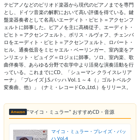
テピアノなどのピリオド楽器から現代のピアノまでを専門
とし、ドイツ音楽の解釈において高い評価を得ている。鍵
盤楽器奏者として名高いエーディト・ピヒト＝アクセンフ
ェルトに師事した。ピアノを主に高橋従子、エーディト・
ピヒト＝アクセンフェルト、ボリス・ルヴォフ、チェンバ
ロをエーディト・ピヒト＝アクセンフェルト、ロバート・
ヒル、通奏低音をミヒャエル・ベーリンガー、室内楽をア
ンリエット・ピュイグ＝ロジェに師事。ソロ、室内楽、歌
曲伴奏等、あらゆる分野で在学中より活発な演奏活動を行
っている。これまでにCD、「シューマン クライスレリア
ーナ」「プレイズ J.S.バッハ Vol.１～４（」ゴルトベルク
変奏曲、他）」（ナミ・レコードCo.,Ltd.）をリリース。
"マイコ・ミュラー" おすすめCD・音源
Amazon
マイコ・ミュラー・プレイズ・バッ
ハ Vol.4