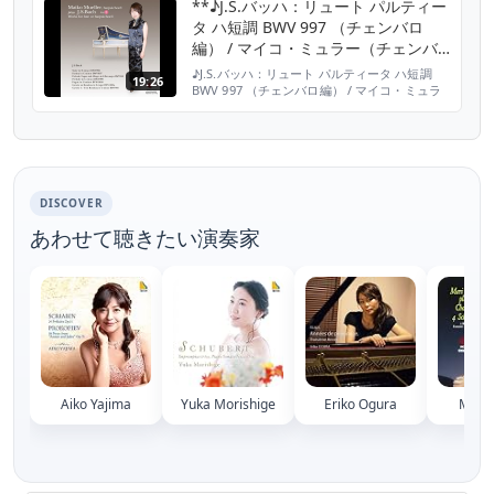
/ Maiko Mueller(cembalo) 2005 マイコ・ミ
**♪J.S.バッハ：リュート パルティー
ュラー／プレイズ J.S.バッハ：...
タ ハ短調 BWV 997 （チェンバロ
編） / マイコ・ミュラー（チェンバ
ロ） 2005年6月
♪J.S.バッハ：リュート パルティータ ハ短調
19:26
BWV 997 （チェンバロ編） / マイコ・ミュラ
ー（チェンバロ） 2005年6月 J.S.Bach : Lute
Partita in C Minor, BWV 997 (arr. for
harpsichord) / Maiko Mueller(cembalo)
2005 マイコ・ミュラー／プレイ...
DISCOVER
あわせて聴きたい演奏家
Aiko Yajima
Yuka Morishige
Eriko Ogura
Mari 