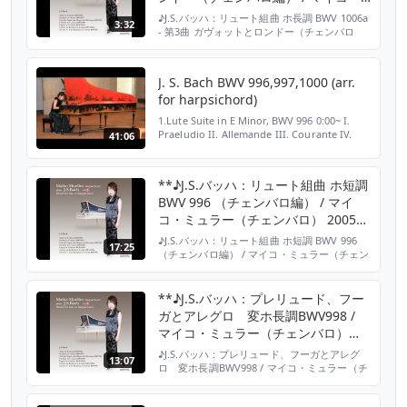
ミュラー（チェンバロ） 2005年6月
♪J.S.バッハ：リュート組曲 ホ長調 BWV 1006a
3:32
- 第3曲 ガヴォットとロンドー（チェンバロ
編） / マイコ・ミュラー（チェンバロ） 2005
年6月 J.S.Bach : Lute Partita in E Major, BWV
1006a: III. Gavotte en rondeau (arr. for
J. S. Bach BWV 996,997,1000 (arr.
harpsichord) / ...
for harpsichord)
1.Lute Suite in E Minor, BWV 996 0:00~ I.
Praeludio II. Allemande III. Courante IV.
41:06
Sarabande V. Bourree VI. Gigue 2.Lute
Partita in C Minor, BWV 997 17:25~ I.
Preludio II. Fuga...
**♪J.S.バッハ：リュート組曲 ホ短調
BWV 996 （チェンバロ編） / マイ
コ・ミュラー（チェンバロ） 2005年
6月
♪J.S.バッハ：リュート組曲 ホ短調 BWV 996
17:25
（チェンバロ編） / マイコ・ミュラー（チェン
バロ） 2005年6月 J.S.Bach : Lute Suite in E
Minor, BWV 996 (arr. for harpsichord) /
Maiko Mueller(cembalo) 2005 マイコ・ミュ
**♪J.S.バッハ：プレリュード、フー
ラー／プレイズ J.S.バ...
ガとアレグロ 変ホ長調BWV998 /
マイコ・ミュラー（チェンバロ）
2005年6月
♪J.S.バッハ：プレリュード、フーガとアレグ
13:07
ロ 変ホ長調BWV998 / マイコ・ミュラー（チ
ェンバロ） 2005年6月 J.S.Bach : Prelude,
Fugue and Allegro in E-Flat Major, BWV 998