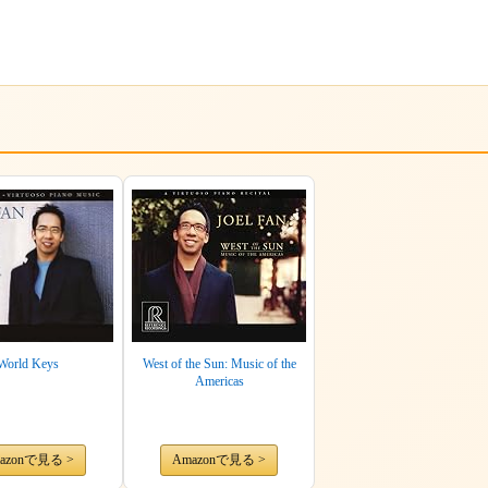
World Keys
West of the Sun: Music of the
Americas
azonで見る >
Amazonで見る >