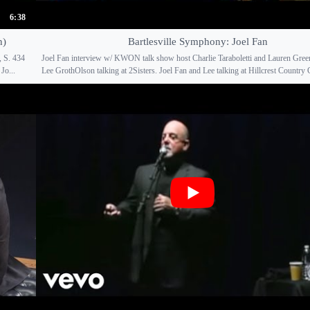
6:38
n)
Bartlesville Symphony: Joel Fan
, S. 434
Joel Fan interview w/ KWON talk show host Charlie Taraboletti and Lauren Green
Jo...
Lee GrothOlson talking at 2Sisters. Joel Fan and Lee talking at Hillcrest Country C