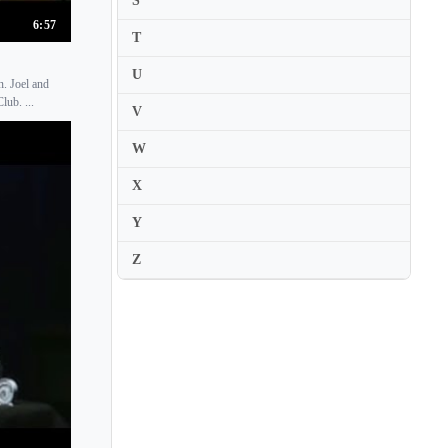
S
Jascha Nemtsov
6:57
T
Javier Negrin
U
Javier Perianes
. Joel and
lub. ...
V
Jayson Gillham
Jean-Bernard Pommier
W
Jean-Claude Pennetier
X
Jean-Claude Vanden Eynden
Y
Jean-Efflam Bavouzet
Z
Jean-Frederic Neuburger
Jean-Louis Haguenauer
Jean-Marc Luisada
Jean-Marc Savelli
Jean-Michel Kim
Jean-Paul Gasparian