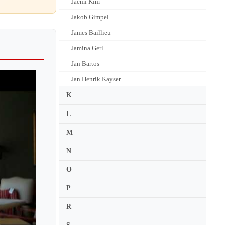
Jaemi Kim
Jakob Gimpel
James Baillieu
Jamina Gerl
Jan Bartos
Jan Henrik Kayser
Jan Lisiecki
K
Jan Mulder
L
Jan Panenka
M
Jane Coop
N
Janice Weber
O
Janina Fialkowska
P
Janka Simowitsch
Janna Polyzoides
R
Janusz Olejniczak