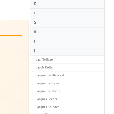
E
F
G
H
I
J
Jaci Toffano
Jacob Koller
Jacqueline Blancard
Jacqueline Eymar
Jacqueline Robin
Jacques Fevrier
Jacques Rouvier