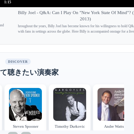
1:15
Billy Joel - Q&A: Can I Play On "New York State Of Mind"? (
2013)
and
hroughout the years, Billy Joel has become known for his willingness to hold Q
with fans in settings across the globe. Here Billy is accompanied onstage for a live
DISCOVER
て聴きたい演奏家
Steven Spooner
Timothy Durkovic
Andre Watts