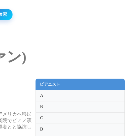
ァン)
ピアニスト
A
B
アメリカへ移民
C
楽院でピアノ演
揮者とと協演し
D