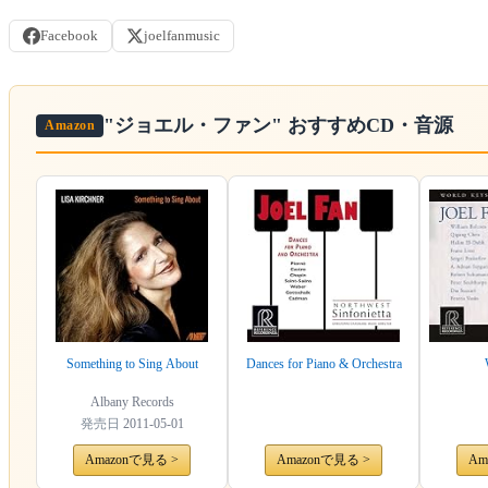
Facebook
joelfanmusic
"ジョエル・ファン"
おすすめCD・音源
Amazon
Something to Sing About
Dances for Piano & Orchestra
Albany Records
発売日
2011-05-01
Amazonで見る >
Amazonで見る >
Am