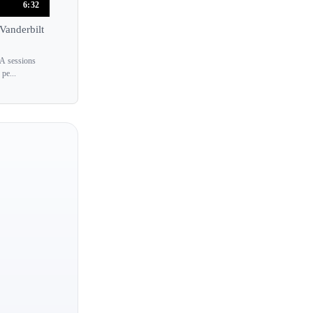
Jean-Philippe Collard
6:32
Jean-Philippe Sylvestre
Vanderbilt
Jean-Yves Thibaudet
&A sessions
Jean Alexis Smith
 pe...
Jean Hubeau
Jeanne-Marie Darre
Jee-Won Oh
Jeffrey Kahane
Jeffrey Siegel
Jenna Sung
Jennifer Lim
Jennifer Thomas
Jenny Lin
Jeno Jando
Stephen Kovacevich
Daniel Pollack
Vladimir Feltsman
Jeremy Denk