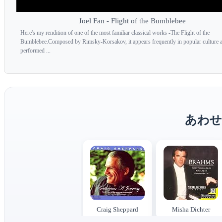
Joel Fan - Flight of the Bumblebee
Here's my rendition of one of the most familiar classical works -The Flight of the
Bumblebee.Composed by Rimsky-Korsakov, it appears frequently in popular culture 
performed ...
あわせ
Craig Sheppard
Misha Dichter