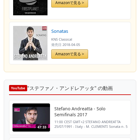
Amazonで見る >
Sonatas
KNS Classical
発売日
2018-04-05
Amazonで見る >
"ステファノ・アンドレアッタ" の動画
YouTube
Stefano Andreatta - Solo
Semifinals 2017
11:00 CEST GMT+2 STEFANO ANDREATTA
25/07/1991 - Italy - M. CLEMENTI Sonata n. 5
47:33
op. 25 - F. BUSONI 9 variazioni su un
preludio di Chopin BV 213a - F. CHOPIN