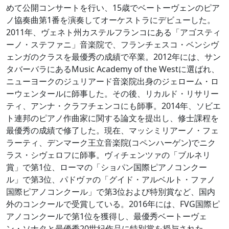
めて公開コンサートを行い、15歳でベートーヴェンのピア
ノ協奏曲第1番を演奏してオーケストラにデビューした。
2011年、ヴェネト州カステルフランコにある「アゴスティ
ーノ・ステファニ」音楽院で、フランチェスコ・ベンシヴ
ェンガのクラスを最優秀の成績で卒業。2012年には、サン
タバーバラにあるMusic Academy of the Westに選ばれ、
ニューヨークのジュリアード音楽院出身のジェローム・ロ
ーウェンタールに師事した。その後、リカルド・リサリー
ティ、アンナ・クラフチェンコにも師事。2014年、ソビエ
ト連邦のピアノ作曲家に関する論文を提出し、修士課程を
最優秀の成績で修了した。現在、マッシミリアーノ・フェ
ラーティ、デンマーク王立音楽院(コペンハーゲン)でニク
ラス・シヴェロフに師事。ヴィチェンツァの「ブルネリ
賞」で第1位、ローマの「ショパン国際ピアノコンクー
ル」で第3位、パドヴァの「グイド・アルベルト・ファノ
国際ピアノコンクール」で第3位および特別賞など、国内
外のコンクールで受賞している。2016年には、FVG国際ピ
アノコンクールで第1位を獲得し、最優秀ベートーヴェ
ン・ソナタと最優秀20世紀作品に特別賞を授与された。