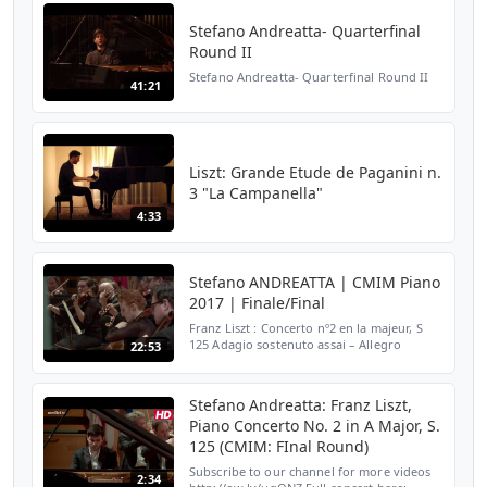
Sonata n. 2 op. 35
Stefano Andreatta- Quarterfinal
Round II
Stefano Andreatta- Quarterfinal Round II
41:21
Liszt: Grande Etude de Paganini n.
3 "La Campanella"
4:33
Stefano ANDREATTA | CMIM Piano
2017 | Finale/Final
Franz Liszt : Concerto nº​​2 en la majeur, S
125 Adagio sostenuto assai – Allegro
22:53
agitato assai • Allegro moderato – Allegro
deciso • Marziale un poco meno allegro •
Allegro ani...
Stefano Andreatta: Franz Liszt,
Piano Concerto No. 2 in A Major, S.
125 (CMIM: FInal Round)
Subscribe to our channel for more videos
2:34