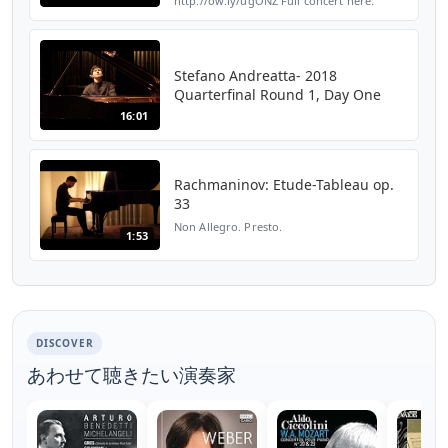
http://ow.ly/ugONZ Full concert here:
bit.ly/StefanoAndreattaCMIM Concours
musical international de Montréal: Final
Round (II/II) Stefan...
Stefano Andreatta- 2018
Quarterfinal Round 1, Day One
16:01
Rachmaninov: Etude-Tableau op.
33
Non Allegro. Presto.
1:53
DISCOVER
あわせて聴きたい演奏家