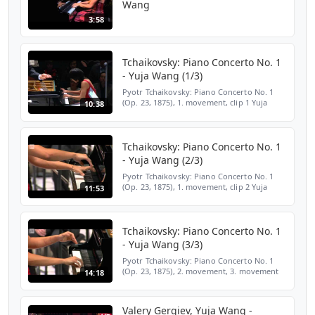
Wang
3:58
Tchaikovsky: Piano Concerto No. 1
- Yuja Wang (1/3)
Pyotr Tchaikovsky: Piano Concerto No. 1
(Op. 23, 1875), 1. movement, clip 1 Yuja
10:38
Wang, piano Hannu Lintu, conductor
Finnish Radio Symphony Orchestra Helsinki
Music Centre, 7 Sep...
Tchaikovsky: Piano Concerto No. 1
- Yuja Wang (2/3)
Pyotr Tchaikovsky: Piano Concerto No. 1
(Op. 23, 1875), 1. movement, clip 2 Yuja
11:53
Wang, piano Hannu Lintu, conductor
Finnish Radio Symphony Orchestra Helsinki
Music Centre, 7 Sep...
Tchaikovsky: Piano Concerto No. 1
- Yuja Wang (3/3)
Pyotr Tchaikovsky: Piano Concerto No. 1
(Op. 23, 1875), 2. movement, 3. movement
14:18
(at 7:04) Yuja Wang, piano Hannu Lintu,
conductor Finnish Radio Symphony
Orchestra Helsinki Musi...
Valery Gergiev, Yuja Wang -