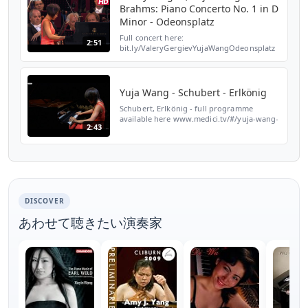
Brahms: Piano Concerto No. 1 in D
Minor - Odeonsplatz
Full concert here:
2:51
bit.ly/ValeryGergievYujaWangOdeonsplatz
Subscribe to our channel for more videos
http://ow.ly/ugONZ Yuja Wang: Pianist
Münchner Philharmoniker: Orchestra
Vale...
Yuja Wang - Schubert - Erlkönig
Schubert, Erlkönig - full programme
available here www.medici.tv/#/yuja-wang-
2:43
schumann-scriabin-prokofiev Subscribe to
our channel for more videos
http://ow.ly/ugONZ Schubert/Lis...
DISCOVER
あわせて聴きたい演奏家