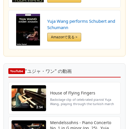
Yuja Wang performs Schubert and
Schumann
Amazonで見る >
"ユジャ・ワン" の動画
YouTube
House of Flying Fingers
Backstage clip of celebrated pianist Yuja
Wang, playing through the turkish march
2:54
by Mozart-Volodos before a concert
Mendelssohns - Piano Concerto
No. 1 in G minor (op. 25) , Yuja