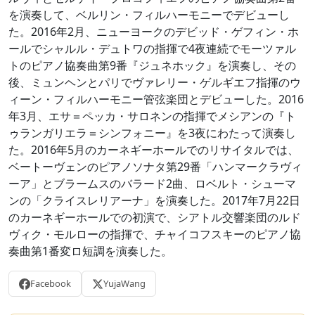
を演奏して、ベルリン・フィルハーモニーでデビューし
た。2016年2月、ニューヨークのデビッド・ゲフィン・ホ
ールでシャルル・デュトワの指揮で4夜連続でモーツァル
トのピアノ協奏曲第9番『ジュネホック』を演奏し、その
後、ミュンヘンとパリでヴァレリー・ゲルギエフ指揮のウ
ィーン・フィルハーモニー管弦楽団とデビューした。2016
年3月、エサ＝ペッカ・サロネンの指揮でメシアンの『ト
ゥランガリエラ＝シンフォニー』を3夜にわたって演奏し
た。2016年5月のカーネギーホールでのリサイタルでは、
ベートーヴェンのピアノソナタ第29番「ハンマークラヴィ
ーア」とブラームスのバラード2曲、ロベルト・シューマ
ンの「クライスレリアーナ」を演奏した。2017年7月22日
のカーネギーホールでの初演で、シアトル交響楽団のルド
ヴィク・モルローの指揮で、チャイコフスキーのピアノ協
奏曲第1番変ロ短調を演奏した。
Facebook
YujaWang