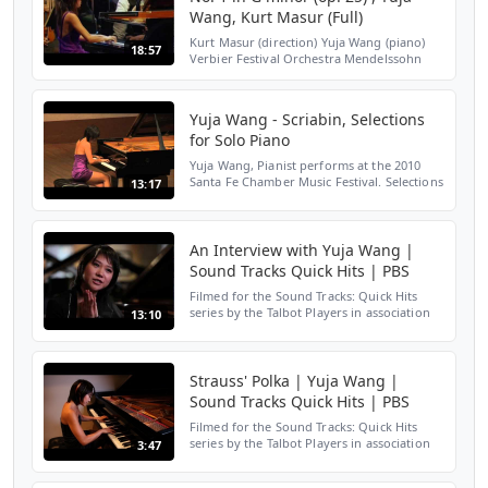
Wang, Kurt Masur (Full)
Kurt Masur (direction) Yuja Wang (piano)
18:57
Verbier Festival Orchestra Mendelssohn
piano concerto opus 25 Mendelssohn's
Piano Concerto No. 1 in G minor (op. 25)
was written in 1830...
Yuja Wang - Scriabin, Selections
for Solo Piano
Yuja Wang, Pianist performs at the 2010
Santa Fe Chamber Music Festival. Selections
13:17
for Solo Piano by Alexander Scriabin Audio
and Video Produced and Engineered by
Matthew Snyde...
An Interview with Yuja Wang |
Sound Tracks Quick Hits | PBS
Filmed for the Sound Tracks: Quick Hits
series by the Talbot Players in association
13:10
with PBS Arts
(http://www.facebook.com/soundtrackstv).
Born in Beijing in 1987, Yuja Wang beg...
Strauss' Polka | Yuja Wang |
Sound Tracks Quick Hits | PBS
Filmed for the Sound Tracks: Quick Hits
series by the Talbot Players in association
3:47
with PBS Arts
(http://www.facebook.com/soundtrackstv).