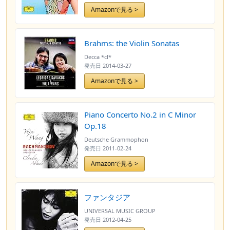
Amazonで見る >
Brahms: the Violin Sonatas
Decca *cl*
発売日
2014-03-27
Amazonで見る >
Piano Concerto No.2 in C Minor
Op.18
Deutsche Grammophon
発売日
2011-02-24
Amazonで見る >
ファンタジア
UNIVERSAL MUSIC GROUP
発売日
2012-04-25