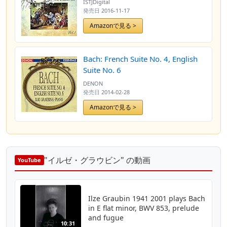
ISTJDigital
発売日
2016-11-17
Amazonで見る >
Bach: French Suite No. 4, English
Suite No. 6
DENON
発売日
2014-02-28
Amazonで見る >
"イルゼ・グラウビン" の動画
YouTube
Ilze Graubin 1941 2001 plays Bach
in E flat minor, BWV 853, prelude
and fugue
10:31