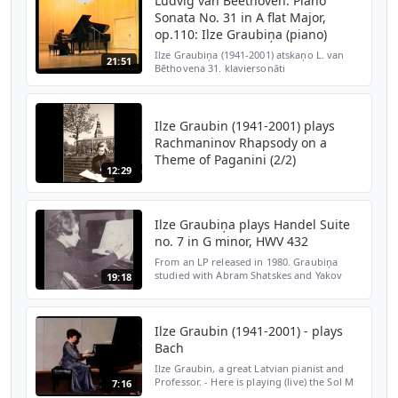
Ludvig van Beethoven: Piano
Sonata No. 31 in A flat Major,
op.110: Ilze Graubiņa (piano)
Ilze Graubiņa (1941-2001) atskaņo L. van
21:51
Bēthovena 31. klaviersonāti
Labemolmažorā op.110 Jāzepa Vītola
Latvijas Mūzikas akadēmijas Lielajā zālē
2000. gada 23. oktobrī cikla "Vi...
Ilze Graubin (1941-2001) plays
Rachmaninov Rhapsody on a
Theme of Paganini (2/2)
12:29
Ilze Graubiņa plays Handel Suite
no. 7 in G minor, HWV 432
From an LP released in 1980. Graubiņa
studied with Abram Shatskes and Yakov
19:18
Flier. She won the Bach Competition in
Leipzig in 1964. Илзе Граубиня - Гендель -
Ilze Graubin - piano
Ilze Graubin (1941-2001) - plays
Bach
Ilze Graubin, a great Latvian pianist and
Professor. - Here is playing (live) the Sol M
7:16
Toccata, by J.S.Bach more recordings