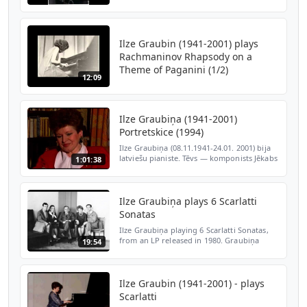
Ilze Graubin (1941-2001) plays
Rachmaninov Rhapsody on a
Theme of Paganini (1/2)
12:09
Ilze Graubiņa (1941-2001)
Portretskice (1994)
Ilze Graubiņa (08.11.1941-24.01. 2001) bija
latviešu pianiste. Tēvs — komponists Jēkabs
1:01:38
Graubiņš, māte - pianiste Ērika Graubiņa.
1959. gadā beigusi Emīla Dārziņa mūzikas
viduss...
Ilze Graubiņa plays 6 Scarlatti
Sonatas
Ilze Graubiņa playing 6 Scarlatti Sonatas,
from an LP released in 1980. Graubiņa
19:54
(1941–2001) studied with Abram Shatskes
and Yakov Flier. She won the Bach
Competition in Leipzig...
Ilze Graubin (1941-2001) - plays
Scarlatti