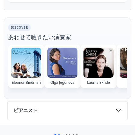
www.ilzegraubin.com
DISCOVER
あわせて聴きたい演奏家
Eleonor Bindman
Olga Jegunova
Lauma Skride
Dina 
ピアニスト