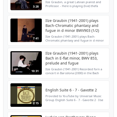
Ilze Graubin, a great Latvian pianist and
Professor. - Here is playing (live) thefa
3:28
minor sonate by Scarlatti. More recordings
www.ilzegraubin.com
Ilze Graubin (1941-2001) plays
Bach-Chromatic phantasy and
fugue in d minor BWV903 (1/2)
Ilze Graubin (1941-2001) plays Bach-
7:41
Chromatic phantasy and fugue in d minor
BWV903 (1/2) more recordins:
www.ilzegraubin.com
Ilze Graubin (1941-2001) plays
Bach in E-flat minor, BWV 853,
prelude and fugue
Ilze Graubin (1941-2001) Recorded forn a
10:31
concert in Barcelona (2000) in the Bach
Festival
English Suite 6 - 7 - Gavotte 2
Provided to YouTube by Universal Music
Group English Suite 6 - 7 - Gavotte 2 · Ilse
2:15
Graubina · Johann Sebastian Bach Bach:
French Suite No. 4, English Suite No. 6 ℗
2010 SLG, LL...