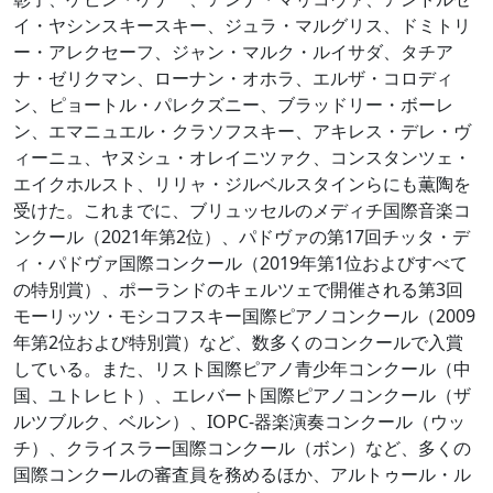
イ・ヤシンスキースキー、ジュラ・マルグリス、ドミトリ
ー・アレクセーフ、ジャン・マルク・ルイサダ、タチア
ナ・ゼリクマン、ローナン・オホラ、エルザ・コロディ
ン、ピョートル・パレクズニー、ブラッドリー・ボーレ
ン、エマニュエル・クラソフスキー、アキレス・デレ・ヴ
ィーニュ、ヤヌシュ・オレイニツァク、コンスタンツェ・
エイクホルスト、リリャ・ジルベルスタインらにも薫陶を
受けた。これまでに、ブリュッセルのメディチ国際音楽コ
ンクール（2021年第2位）、パドヴァの第17回チッタ・デ
ィ・パドヴァ国際コンクール（2019年第1位およびすべて
の特別賞）、ポーランドのキェルツェで開催される第3回
モーリッツ・モシコフスキー国際ピアノコンクール（2009
年第2位および特別賞）など、数多くのコンクールで入賞
している。また、リスト国際ピアノ青少年コンクール（中
国、ユトレヒト）、エレバート国際ピアノコンクール（ザ
ルツブルク、ベルン）、IOPC-器楽演奏コンクール（ウッ
チ）、クライスラー国際コンクール（ボン）など、多くの
国際コンクールの審査員を務めるほか、アルトゥール・ル