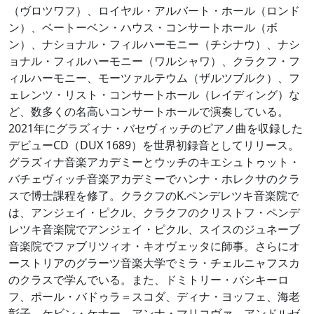
（ヴロツワフ）、ロイヤル・アルバート・ホール（ロンド
ン）、ベートーベン・ハウス・コンサートホール（ボ
ン）、ナショナル・フィルハーモニー（チシナウ）、ナシ
ョナル・フィルハーモニー（ワルシャワ）、クラクフ・フ
ィルハーモニー、モーツァルテウム（ザルツブルク）、フ
ェレンツ・リスト・コンサートホール（レイディング）な
ど、数多くの名高いコンサートホールで演奏している。
2021年にグラズィナ・バセヴィッチのピアノ曲を収録した
デビューCD（DUX 1689）を世界初録音としてリリース。
グラズィナ音楽アカデミーとウッチのキエシュトゥット・
バチェヴィッチ音楽アカデミーでハンナ・ホレクサのクラ
スで博士課程を修了。クラクフのK.ペンデレツキ音楽院で
は、アンジェイ・ピクル、クラクフのクリストフ・ペンデ
レツキ音楽院でアンジェイ・ピクル、スイスのジュネーブ
音楽院でファブリツィオ・キオヴェッタに師事。さらにオ
ーストリアのグラーツ音楽大学でミラ・チェルニャフスカ
のクラスで学んでいる。また、ドミトリー・バシキーロ
フ、ポール・バドゥラ＝スコダ、ディナ・ヨッフェ、海老
彰子、ケビン・ケナー、アンナ・マリコヴァ、アンドルゼ