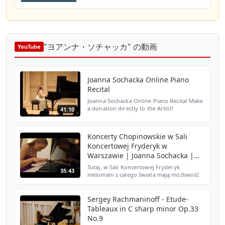
"ヨアンナ・ソチャッカ" の動画
YouTube
Joanna Sochacka Online Piano
Recital
Joanna Sochacka Online Piano Recital Make
a donation directly to the Artist!
41:10
paypal.me/joannasochacka Program:
Grażyna Bacewicz II Sonata (1953) Meastoso
Largo Toccata Grażyna B...
Koncerty Chopinowskie w Sali
Koncertowej Fryderyk w
Warszawie | Joanna Sochacka |
Chopin Concerts
Tutaj, w Sali Koncertowej Fryderyk
35:43
melomani z całego świata mają możliwość
uczestniczenia w recitalach chopinowskich
w wykonaniu znanych i utalentowanych
pianistów. W dzisiejszy...
Sergey Rachmaninoff - Etude-
Tableaux in C sharp minor Op.33
No.9