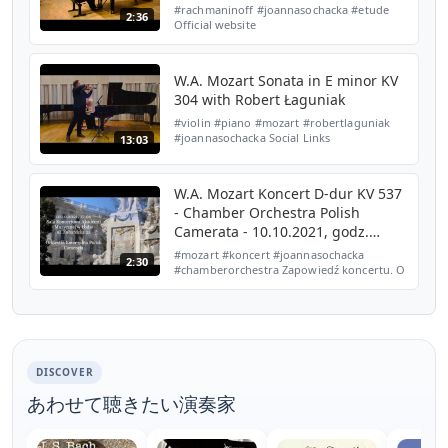
#rachmaninoff #joannasochacka #etude
2:36
Official website
https://www.joannasochacka.com YouTube:
www.youtube.com/c/joannasochacka
Facebook
W.A. Mozart Sonata in E minor KV
https://www.facebook.com/joannasochacka.p...
304 with Robert Łaguniak
#violin #piano #mozart #robertlaguniak
#joannasochacka Social Links
13:03
https://www.joannasochacka.com Facebook
https://www.facebook.com/joannasochacka.pianist
INSTAGRAM https://ww...
W.A. Mozart Koncert D-dur KV 537
- Chamber Orchestra Polish
Camerata - 10.10.2021, godz.
17.00
#mozart #koncert #joannasochacka
2:30
#chamberorchestra Zapowiedź koncertu. O
projekcie-
https://www.radiolodz.pl/posts/72453-
polish-camerata-swojemu-miastu-
arcydziela-w-a-mozarta-ko...
DISCOVER
あわせて聴きたい演奏家