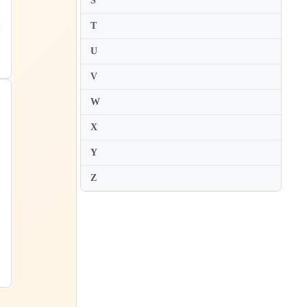
S
Maki Hirasawa
T
Maki Namekawa
:
Makiko Asakawa
U
Makiko Suzumura
V
Mako Okamoto
W
Makoto Ueno
X
Maksim Mrvica
Y
Maksim Stsura
Malcolm Frager
Z
Mami Hagiwara
Mana Shoji
Manami Suzuki
Manolo Carrasco
Mao Fujita
Marc-Andre Hamelin