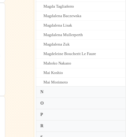
Magda Tagliaferro
Magdalena Baczewska
Magdalena Lisak
Magdalena Mullerperth
Magdalena Zuk
Magdeleine Boucherit Le Faure
:
Mahoko Nakano
Mai Koshio
Mai Morimoto
Mai Yamada
N
Maika Miura
O
Maiko Mueller
P
Maja Babyszka
R
Maki Hayashida