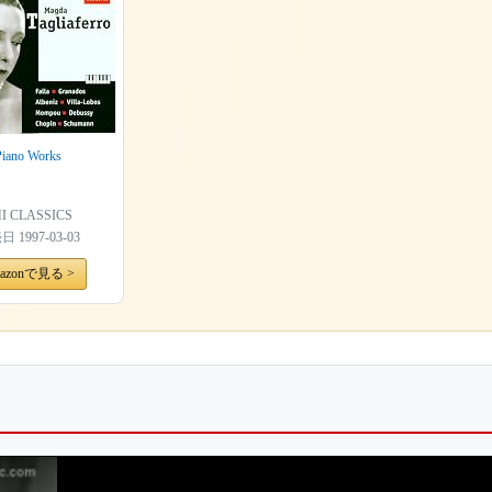
Piano Works
I CLASSICS
売日
1997-03-03
azonで見る >