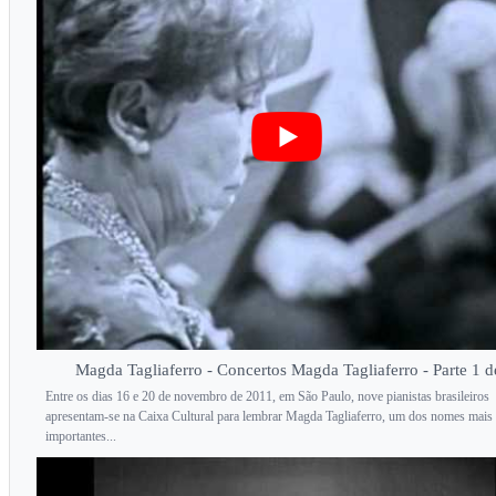
Magda Tagliaferro - Concertos Magda Tagliaferro - Parte 1 d
Entre os dias 16 e 20 de novembro de 2011, em São Paulo, nove pianistas brasileiros
apresentam-se na Caixa Cultural para lembrar Magda Tagliaferro, um dos nomes mais
importantes...