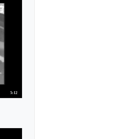
Marie Luise Bodendorff
Marie Novello
Marie Panthes
Marie Rorbech
Marietta Petkova
Marija Bokor
Marika Noda
Mariko Horie
Mariko Nogami
Marin Chiba
5:12
Marina Gorokholinskaya
Marina Kolomiytseva
Marina Kondo
Marina Saiki
Marina Simeonova