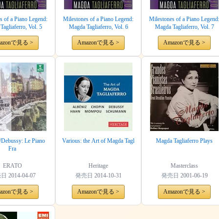
s of a Piano Legend:
Milestones of a Piano Legend:
Milestones of a Piano Legend
agliaferro, Vol. 5
Magda Tagliaferro, Vol. 6
Magda Tagliaferro, Vol. 7
azonで見る >
Amazonで見る >
Amazonで見る >
/Debussy: Le Piano
Various: the Art of Magda Tagl
Magda Tagliaferro Plays
Fra
ERATO
Heritage
Masterclass
売日
2014-04-07
発売日
2014-10-31
発売日
2001-06-19
azonで見る >
Amazonで見る >
Amazonで見る >