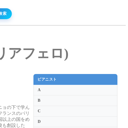
・タリアフェロ)
ピアニスト
A
B
ニョの下で学ん
C
フランスのパリ
国以上の国をめ
D
校も創設した