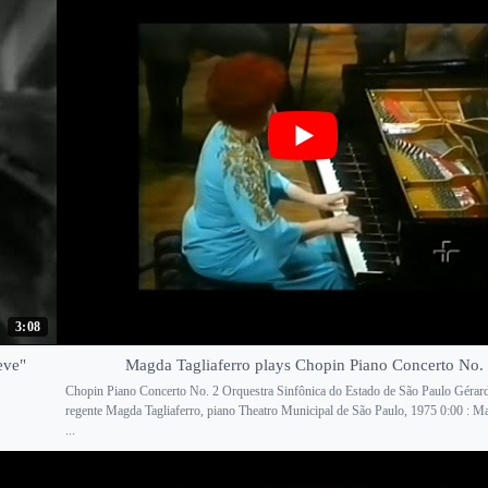
3:08
eve"
Magda Tagliaferro plays Chopin Piano Concerto No.
Chopin Piano Concerto No. 2 Orquestra Sinfônica do Estado de São Paulo Gérar
regente Magda Tagliaferro, piano Theatro Municipal de São Paulo, 1975 0:00 : M
...