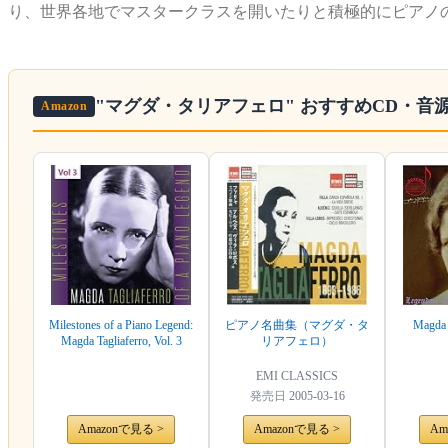
り、世界各地でマスタークラスを開いたりと積極的にピアノ
"マグダ・タリアフェロ"
おすすめCD・音
Amazon
Milestones of a Piano Legend:
ピアノ名曲集（マグダ・タ
Magda T
Magda Tagliaferro, Vol. 3
リアフェロ）
EMI CLASSICS
発売日
2005-03-16
Amazonで見る >
Amazonで見る >
Am