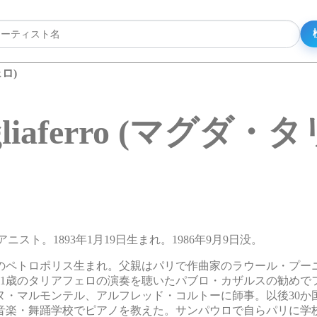
ェロ)
agliaferro (マグダ
性ピアニスト。1893年1月19日生まれ。1986年9月9日没。
ルのペトロポリス生まれ。父親はパリで作曲家のラウール・プー
11歳のタリアフェロの演奏を聴いたパブロ・カザルスの勧めで
ヌ・マルモンテル、アルフレッド・コルトーに師事。以後30か
高等音楽・舞踊学校でピアノを教えた。サンパウロで自らパリに学