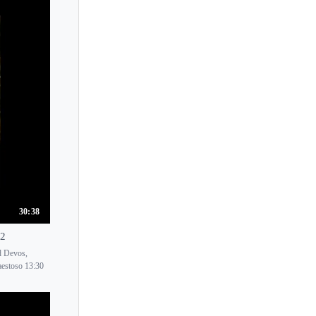
Maria Gabriella Mariani
Maria Gabrys
Maria Gambaryan
Maria Grinberg
Maria Joao Pires
Maria Lettberg
Maria Marchant
Maria Mazo
Maria Perrotta
Maria Prinz
30:38
Maria Samson-Primachenko
 2
Maria Sofianska
d Devos,
aestoso 13:30
Maria Szwajger-Kulakowska
Maria Teresa Naranjo Ochoa
Maria Tipo