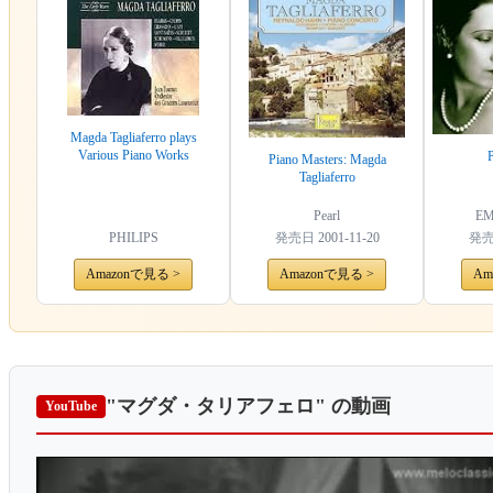
Magda Tagliaferro plays
Various Piano Works
Piano Masters: Magda
Tagliaferro
Pearl
EM
PHILIPS
発売日
2001-11-20
発
Amazonで見る >
Amazonで見る >
Am
"マグダ・タリアフェロ"
の動画
YouTube