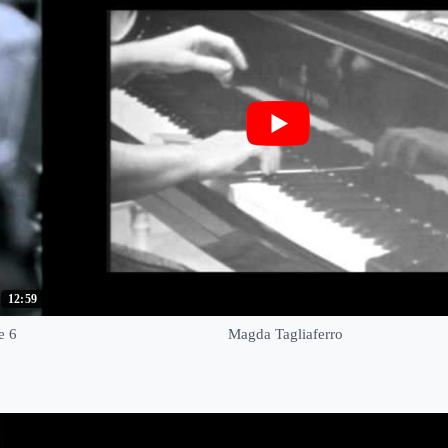
12:59
e 6
Magda Tagliaferro