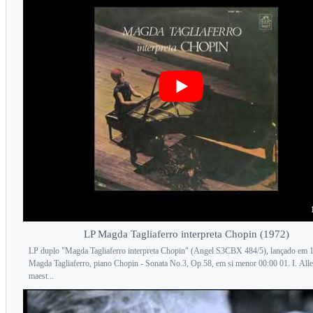
LP Magda Tagliaferro interpreta Chopin (1972)
LP duplo "Magda Tagliaferro interpreta Chopin" (Angel S3CBX 484/5), lançado em 
Magda Tagliaferro, piano Chopin - Sonata No.3, Op.58, em si menor 00:00 01. I. All
maest...