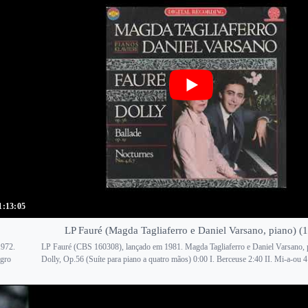
1:13:05
LP Fauré (Magda Tagliaferro e Daniel Varsano, piano) (
1972.
LP Fauré (CBS 160308), lançado em 1981. Magda Tagliaferro e Daniel Varsano, 
egro
Dolly, Op.56 (Suíte para piano a quatro mãos) 0:00 I. Berceuse 2:40 II. Mi-a-ou 4: