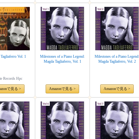
Tagliaferro Vol. 1
Milestones of a Piano Legend:
Milestones of a Piano Legend
Magda Tagliaferro, Vol. 1
Magda Tagliaferro, Vol. 2
te Records Hpc
azonで見る >
Amazonで見る >
Amazonで見る >