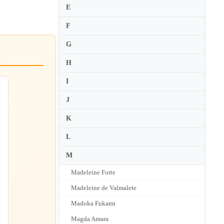
E
F
G
H
I
J
K
L
M
Madeleine Forte
Madeleine de Valmalete
Madoka Fukami
Magda Amara