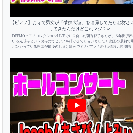
【ピアノ】お寺で男女が「情熱大陸」を連弾してたらお坊さ
してきたんだけどこれマジ？w
DEEMOピアノコレクションLIVEで知り合った朝香智子さんが、５年間演
いる光明寺というお寺にてピアノを弾かせてもらいました！ 動画の最初で
パンやっている理由が最後のおまけ部分です #ピアノ #連弾 #情熱大陸 朝
ストリートピアノ動画↓ https://youtu.be/s1IltHtaSoI ◆よみぃ ピアノメイ
ル...