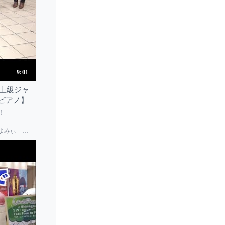
9:01
上級ジャ
ピアノ】
！
ance ◆よみぃ ピ