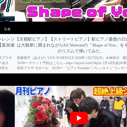
5:11
ャレンジ
【京都駅ピアノ】【ストリートピアノ】駅ピアノ最後の日
【葉加瀬
は大観衆に囲まれながらEd Sheeranの「Shape of You」
のリズムで弾いてみた。
区民プラザ
朝香智子（あさぴ）LIVE SCHEDULE 2020年 1月27日(月）＠神奈川 横
ブ/あさ
19:00〜 チケット予約はこちら→https://tinyurl.com/r34pclz 2月14日(
光明寺大
区民プラザ 大ホール 18:30〜 「ピアノYoutuber "バレンタイン"コン
コブ/あさぴ/よみぃ」 チケット...