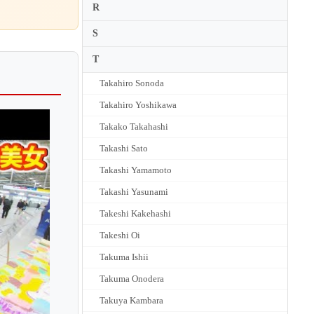
R
S
T
Takahiro Sonoda
Takahiro Yoshikawa
Takako Takahashi
Takashi Sato
Takashi Yamamoto
Takashi Yasunami
Takeshi Kakehashi
Takeshi Oi
Takuma Ishii
Takuma Onodera
Takuya Kambara