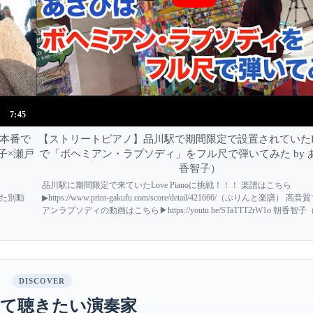
7:45
本番で
【ストリートピアノ】品川駅で期間限定で設置されていたLove
智子×瀬戸
で「ボヘミアン・ラプソディ」をフル尺で弾いてみた by 
香智子）
品川駅に期間限定で来ていたLove Pianoに挑戦！！！ 楽譜はこちら
ラボした別動
▶︎https://www.print-gakufu.com/score/detail/421666/（ぷりんと楽譜）
アンラプソディの動画はこちら▶︎https://youtu.be/STaTTT2rW1o 朝香
LIVE SCHEDULE 2020年...
DISCOVER
て聴きたい演奏家