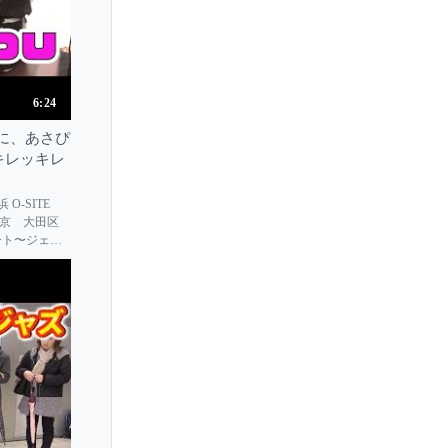
Tomoharu Ushida
Tomohiro Adachi
Tomoki Kitamura
6:24
Tomoki Sakata
に、あさぴ
Tomoko Asaka
をキレッキレ
Tomoyo Uemura
Tony Yike Yang
浜 O-SITE
金)＠東京 大田区
Toros Can
サート〜ジェイ
Tra Nguyen
Tuluyhan Ugurlu
Tzimon Barto