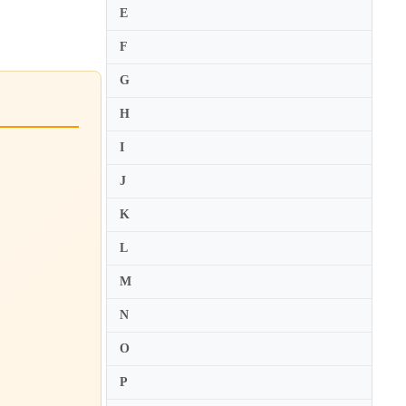
E
F
G
H
I
J
K
L
M
N
O
P