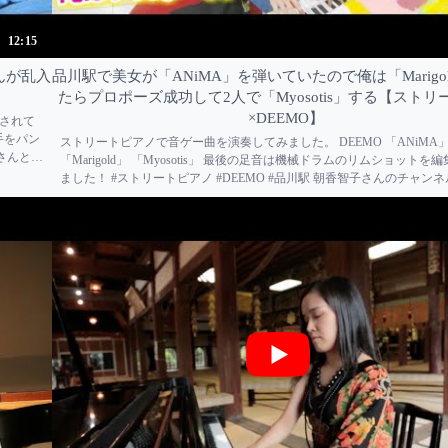
12:15
んが乱入
品川駅で美女が「ANiMA」を弾いていたので俺は「Marigo
たらプロポーズ成功して2人で「Myosotis」する【ストリ
×DEEMO】
奏されて
手をパン
ストリートピアノで音ゲー曲を演奏してみました。 DEEMO 「ANiMA
香さんとの
「Marigold」 「Myosotis」 最後の足音は機械ドラムのリムショットを
ンチャンネ
ました！ #ストリートピアノ #DEEMO #品川駅 朝香智子さんのチャンネ
https://www.youtube.com/channel/UC6levXEBol60yV_UrXO...