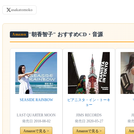
asakatomoko
"朝香智子"
おすすめCD・音源
Amazon
SEASIDE RAINBOW
ピアニスタ・イン・トーキ
ョー
LAST QUARTER MOON
JIMS RECORDS
J
発売日
2018-08-02
発売日
2020-05-27
発
Amazonで見る >
Amazonで見る >
Am