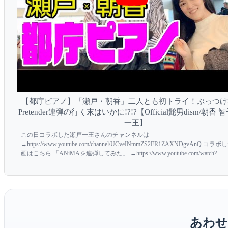
【都庁ピアノ】「瀬戸・朝香」二人とも初トライ！ぶっつけ
Pretender連弾の行く末はいかに!?!?【Official髭男dism/朝香 
一王】
この日コラボした瀬戸一王さんのチャンネルは
→https://www.youtube.com/channel/UCveINmmZS2ER1ZAXNDgvAnQ コ
画はこちら 「ANiMAを連弾してみた」 →https://www.youtube.com/watch?
v=afnZ4ebKpkE 朝香智子（あさぴ）LIVE SCHEDULE 2...
あわせ