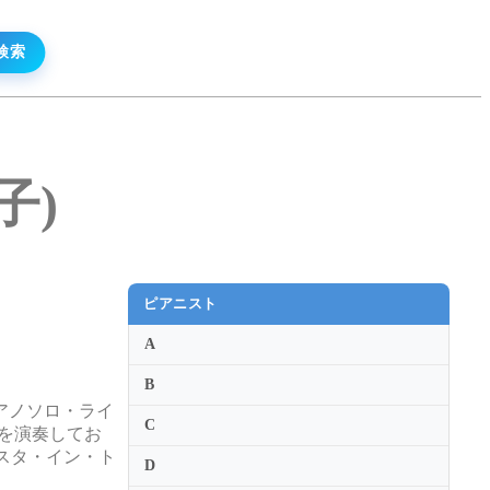
子)
ピアニスト
A
B
アノソロ・ライ
C
ノを演奏してお
ニスタ・イン・ト
D