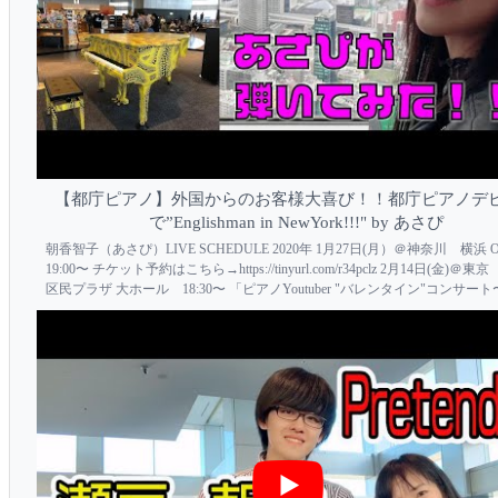
【都庁ピアノ】外国からのお客様大喜び！！都庁ピアノデ
で”Englishman in NewYork!!!" by あさぴ
朝香智子（あさぴ）LIVE SCHEDULE 2020年 1月27日(月）＠神奈川 横浜 O
19:00〜 チケット予約はこちら→https://tinyurl.com/r34pclz 2月14日(金)＠
区民プラザ 大ホール 18:30〜 「ピアノYoutuber "バレンタイン"コンサー
コブ/あさぴ/よみぃ」 チケット...