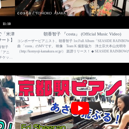
11:10
で「米津
朝香智子 『costa』 (Official Music Video)
サート】
コンポーザーピアニスト、朝香智子 1st.Full Album「SEASIDE RAIN
曲 「costa」のMVです。 映像 Team K 撮影協力 浄土宗大本山光明寺
朝香智子
（http://komyoji-kamakura.or.jp/） 楽譜リリース！ ◆ SEASIDE RAIN
） 「アニ
ちら！ SEASIDE RAINBOW ...
円 チケット