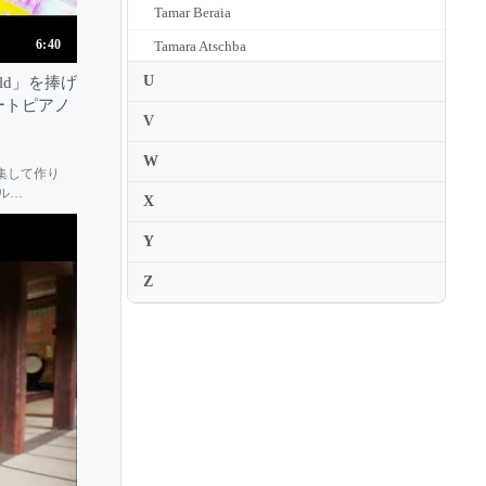
Tamar Beraia
6:40
Tamara Atschba
Tamara Stefanovich
U
ld」を捧げ
ートピアノ
Tamas Vasary
V
Tania Stavreva
」
W
編集して作り
Tanja Zapolski
ル
X
Tanya Ekanayaka
Y
Tanya Gabrielian
Z
Tapani Valsta
Tara Kamangar
Tatiana Chernichka
Tatiana Larionova
Tatiana Nikolayeva
Tatiana Primak Khoury
Tatiana Ryumina