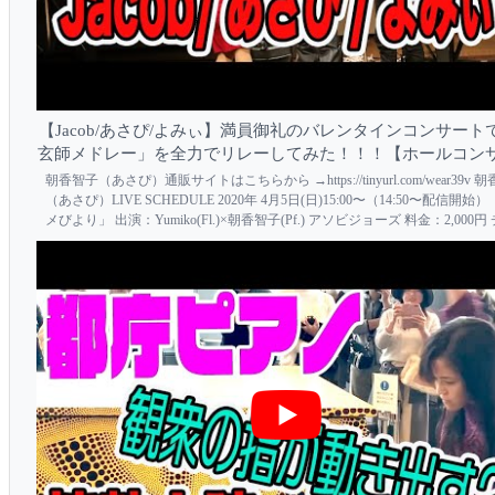
【Jacob/あさぴ/よみぃ】満員御礼のバレンタインコンサート
玄師メドレー」を全力でリレーしてみた！！！【ホールコン
朝香智子（あさぴ）通販サイトはこちらから →https://tinyurl.com/wear39v 
（あさぴ）LIVE SCHEDULE 2020年 4月5日(日)15:00〜（14:50〜配信開始
メびより」 出演：Yumiko(Fl.)×朝香智子(Pf.) アソビジョーズ 料金：2,000
はこちら→https://tin...