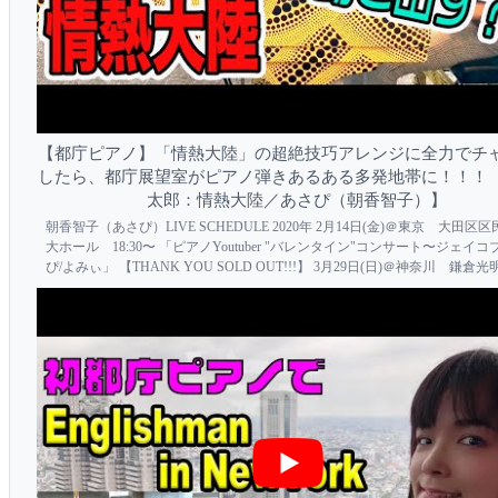
【都庁ピアノ】「情熱大陸」の超絶技巧アレンジに全力でチ
したら、都庁展望室がピアノ弾きあるある多発地帯に！！！
太郎：情熱大陸／あさぴ（朝香智子）】
朝香智子（あさぴ）LIVE SCHEDULE 2020年 2月14日(金)＠東京 大田区
大ホール 18:30〜 「ピアノYoutuber "バレンタイン"コンサート〜ジェイコ
ぴ/よみぃ」 【THANK YOU SOLD OUT!!!】 3月29日(日)＠神奈川 鎌倉
殿 13:00〜 「昼下がりの時悠耳感５周年記念コンサート〜...