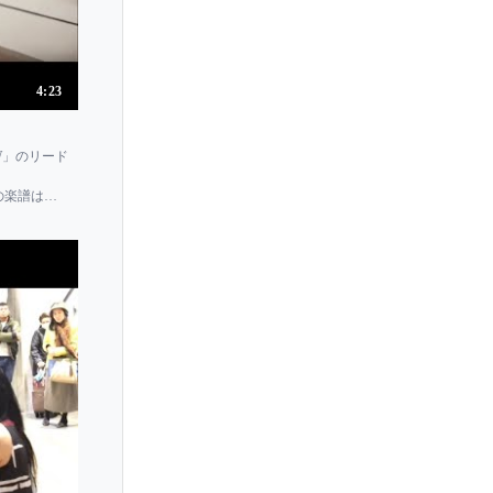
Tatiana Shebanova
Temenuschka Vesselinova
4:23
Teo Gheorghiu
Terhi Dostal
BOW」のリード
Thomas Ades
BOWの楽譜はこ
Thomas Enhco
Tiffany Poon
Tigran Hamasyan
Till Fellner
Timothy Durkovic
Timothy Ehlen
Timothy Steeves
Tito Aprea
Tom Poster