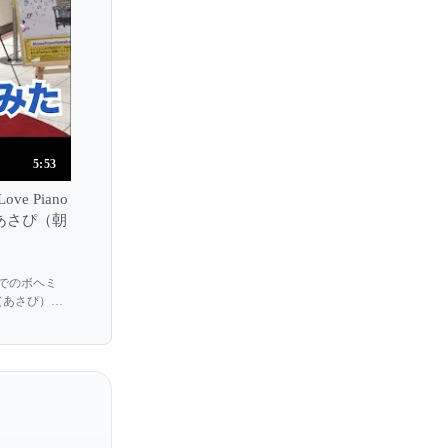
5:53
 Piano
あさぴ（朝
 高音質でのボヘミ
智子（あさぴ）