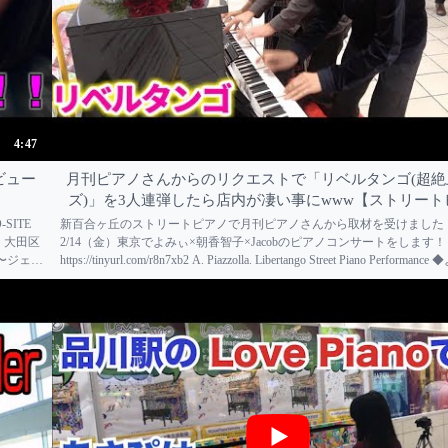
4:47
ビュー
月刊ピアノさんからのリクエストで「リベルタンゴ(超絶
ズ)」を3人連弾したら店内が凄い事にwww【ストリート
-SITE
新百合ヶ丘のストリートピアノで月刊ピアノさんから取材を受けました
東京 大田区
2/14（金）東京でよみぃ×朝香智子×Jacobのピアノコンサートをします！
ト〜ジェイ
https://tinyurl.com/r8n7xb2 A. Piazzolla. Libertango Street Piano Perform
アノメインチャンネル https://w...