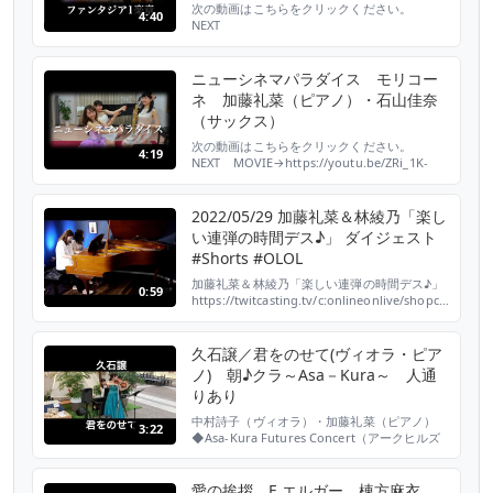
次の動画はこちらをクリックください。
4:40
NEXT
MOVIE→https://youtu.be/KCwWLyxTfJg ム
ジカ・チェレステ チャンネルに登録をお願い
致します♪
ニューシネマパラダイス モリコー
https://www.youtube.com/channel/UCPK4xs3rbD
ネ 加藤礼菜（ピアノ）・石山佳奈
【（株）ムジカ・チェレステHP】
（サックス）
http://www.musica...
次の動画はこちらをクリックください。
4:19
NEXT MOVIE→https://youtu.be/ZRi_1K-
ZgWY ムジカ・チェレステ チャンネルに登録
をお願い致します♪
https://www.youtube.com/channel/UCPK4xs3rbD
2022/05/29 加藤礼菜＆林綾乃「楽し
【（株）ムジカ・チェレステHP】
い連弾の時間デス♪」 ダイジェスト
http://www.musica...
#Shorts #OLOL
加藤礼菜＆林綾乃「楽しい連弾の時間デス♪」
0:59
https://twitcasting.tv/c:onlineonlive/shopcart/1499
加藤礼菜 https://twitter.com/renakato_piano
林綾乃 https://twitter.com/ayanopiano111
編曲：石川 芳 ---------------...
久石譲／君をのせて(ヴィオラ・ピア
ノ) 朝♪クラ～Asa－Kura～ 人通
りあり
中村詩子（ヴィオラ）・加藤礼菜（ピアノ）
3:22
◆Asa-Kura Futures Concert（アークヒルズ
カラヤン広場） -------------------- 最新の映像は
YouTube公式チャンネルに登録してチェック！
今後のイベント情報一覧はLine＠に登録してチ
愛の挨拶 E.エルガー 棟方麻衣