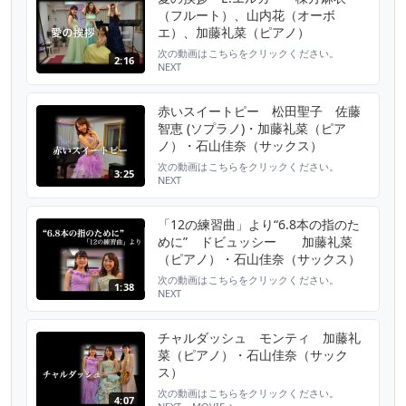
ェック！ @enb4293s 最新のイベント情報は
（フルート）、山内花（オーボ
Peatix公式アカウントに登...
エ）、加藤礼菜（ピアノ）
次の動画はこちらをクリックください。
2:16
NEXT
MOVIE→https://youtu.be/2gUx6wldtfI ムジ
カ・チェレステ チャンネルに登録をお願い致
します♪
赤いスイートピー 松田聖子 佐藤
https://www.youtube.com/channel/UCPK4xs3rbD
智恵 (ソプラノ)・加藤礼菜（ピア
【（株）ムジカ・チェレステHP】
ノ）・石山佳奈（サックス）
http://www.musica...
次の動画はこちらをクリックください。
3:25
NEXT
MOVIE→https://youtu.be/m2x2qoLTHV8 ム
ジカ・チェレステ チャンネルに登録をお願い
致します♪
「12の練習曲」より“6.8本の指のた
https://www.youtube.com/channel/UCPK4xs3rbD
めに” ドビュッシー 加藤礼菜
【（株）ムジカ・チェレステHP】
（ピアノ）・石山佳奈（サックス）
http://www.musica...
次の動画はこちらをクリックください。
1:38
NEXT
MOVIE→https://youtu.be/iZxswdM4IT4 ムジ
カ・チェレステ チャンネルに登録をお願い致
します♪
チャルダッシュ モンティ 加藤礼
https://www.youtube.com/channel/UCPK4xs3rbD
菜（ピアノ）・石山佳奈（サック
【（株）ムジカ・チェレステHP】
ス）
http://www.musica...
次の動画はこちらをクリックください。
4:07