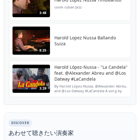
coole cuban Jazz
3:48
Harold Lopez Nussa Ballando
Suiza
8:25
Harold López-Nussa - "La Candela"
feat. @Alexander Abreu and @Los
Datway #LaCandela
By Harold López-Nussa, @Alexander Abreu,
3:29
and @Los Datway #LaCandela A song by
@Los Van Van FOLLOW “Harold López-
Nussa" FB link:
https://facebook.com/haroldlopeznussa IG
link: ht...
DISCOVER
あわせて聴きたい演奏家