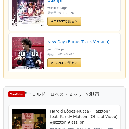
Guarija
world village
発売日
2011-04-26
Amazonで見る >
New Day (Bonus Track Version)
Jazz Village
発売日
2013-10-07
Amazonで見る >
"アロルド・ロペス・ヌッサ" の動画
YouTube
Harold López-Nussa - "Jazzton"
feat. Randy Malcom (Official Video)
#Jazzton #JazzTón
By Harold López-Nussa, @Randy Malcom,