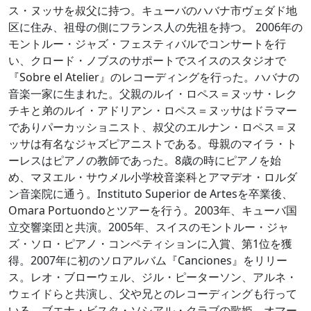
ス・ヌッサを叔父に持つ。キューバのハバナ市ヴェダド地
区に住み、祖母の側にフランス人の先祖を持つ。 2006年の
モントルー・ジャズ・フェスティバルでコンサートを行
い、クロード・ノブスのサポートでスイスのスタジオで
『Sobre el Atelier』のレコーディングを行った。ハバナの
音楽一家に生まれた。父親のルイ・ロペス＝ヌッサ・レク
チキと弟のルイ・アドリアン・ロペス＝ヌッサはドラマー
でありパーカッショニスト、叔父のエルナン・ロペス＝ヌ
ッサは有名なジャズピアニストである。母親のマイラ・ト
ーレスはピアノの教師であった。8歳の時にピアノを始
め、マヌエル・サウメル小学校音楽科とアマデオ・ロルダ
ン音楽院に通う。Instituto Superior de Artesを卒業後、
Omara Portuondoとツアーを行う。2003年、キューバ国
立交響楽団と共演。2005年、スイスのモントルー・ジャ
ズ・ソロ・ピアノ・コンペティションに入賞、第1位を獲
得。2007年に初のソロアルバム『Canciones』をリリー
ス。レオ・ブローウェル、ジル・ピーターソン、アルネ・
ウェイドらと共演し、父や兄とのレコーディングも行って
いる。ブエナ・ビスタ・ソシアル・クラブの歌姫、オマー