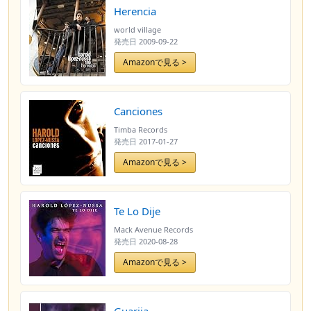
Herencia
world village
発売日
2009-09-22
Amazonで見る >
Canciones
Timba Records
発売日
2017-01-27
Amazonで見る >
Te Lo Dije
Mack Avenue Records
発売日
2020-08-28
Amazonで見る >