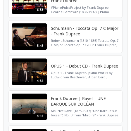
Frank Dupree
#PianoPulseProject by Frank Dupree
6:53
George Gershwin (1898-1937) | Piano
Concerto in F (excerpt) arranged for piano,
drums, vibraphone, xylophone and
percussion All instruments ar...
Schumann - Toccata Op. 7 C Major
- Frank Dupree
Robert Schumann (1810-1856) Toccata Op. 7
C Major Toccata op. 7 C-Dur Frank Dupree,
5:45
pianist www.frank-dupree.de Bösendorfer
Imperial Schloss Freudental
www.schlossfreudental.com...
OPUS 1 - Debut CD - Frank Dupree
Opus 1 - Frank Dupree, piano Works by
Ludwig van Beethoven, Alban Berg,
4:34
Luciano Berio and Péter Eötvös DEUTSCHER
MUSIKWETTBEWERB 2014 AWARD WINNER /
PREISTRÄGER GENUIN classics ...
Frank Dupree | Ravel | UNE
BARQUE SUR L'OCÉAN
Maurice Ravel (1875-1937) "Une barque sur
l'océan", No. 3 from "Miroirs" Frank Dupree
4:15
(pianist and conductor) talks about Ravel's
beautiful music. German version:
https://www.yo...