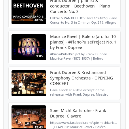
Frank Dupree | pianist &
conductor | Beethoven | Piano
Concerto No. 3
LUDWIG VAN BEETHOVEN (1770-1827) Piano
40:16
Concerto No. 3 in C minor, Op. 37 I. Allegro
con brio [00:17] II. Largo [18:32] III. Rondo.
Allegro [28:45] Frank Dupree | pianist and
con...
Maurice Ravel | Bolero [arr. for 10
pianos] - #PianoPulseProject No. 1
by Frank Dupree
#PianoPulseProject by Frank Dupree
9:05
Maurice Ravel (1875-1937) | Boléro
arranged for 10 pianos | played on 10
Steinway & Sons grand pianos Homepage:
www.frank-dupree.de Facebook: ...
Frank Dupree & Kristiansand
Symphony Orchestra - OPENING
CONCERT
Have a look at a little excerpt of the
1:08
rehearsal with Frank Dupree, Maestro
Giordano Bellincampi and the Kristiansand
Symphony Orchestra playing Tchaikovsky's
Piano Concerto No....
Spiel Mich! Karlsruhe - Frank
Dupree: Clavero
https://www.facebook.com/spielmichkarlsruhe
| „CLAVERO“ Maurice Ravel – Boléro
12:43