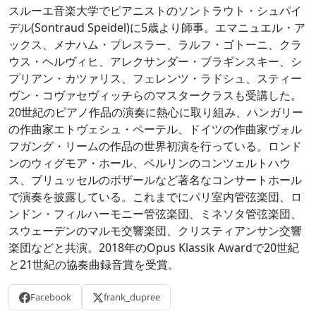
スルーエ音楽大学でピアニストのソントラウト・シュパイ
デル(Sontraud Speidel)に5歳より師事。エマニュエル・ア
ックス、メナハム・プレスラー、ラルフ・ゴトーニ、クラ
ウス・ヘルヴィヒ、アレクサンダー・ブラギンスキー、シ
プリアン・カツァリス、フェレンツ・ラドシュ、スティー
ヴン・コヴァセヴィッチらのマスタークラスも受講した。
20世紀のピアノ作品の演奏に熱心に取り組み、ハンガリー
の作曲家エトヴェシュ・ペーテル、ドイツの作曲家ヴォル
フガング・リームの作品の世界初演を行っている。ロンド
ンのウィグモア・ホール、ベルリンのコンツェルトハウ
ス、ブリュッセルのボザールなど著名なコンサートホール
で演奏を披露している。これまでにパリ室内管弦楽団、ロ
ンドン・フィルハーモニー管弦楽団、ミネソタ管弦楽団、
スウェーデンのマルモ交響楽団、クリスティアンサン交響
楽団などと共演。2018年のOpus Klassik Awardで20世紀
と21世紀の協奏曲録音賞を受賞。
Facebook
frank_dupree