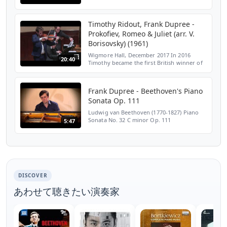
Bearbeitung für 12 Klaviere und 12
Pianisten von Frank Dupree­­ Arrangement
for 12 pianos and 12 p...
Timothy Ridout, Frank Dupree -
Prokofiev, Romeo & Juliet (arr. V.
Borisovsky) (1961)
Wigmore Hall, December 2017 In 2016
20:40
Timothy became the first British winner of
the Lionel Tertis International Viola
Competition. Previous awards include 1st
Prize at the 2014 C...
Frank Dupree - Beethoven's Piano
Sonata Op. 111
Ludwig van Beethoven (1770-1827) Piano
Sonata No. 32 C minor Op. 111
5:47
Klaviersonate Nr. 32 c-moll op. 111
Maestoso - Allegro con brio ed
appassionato Adagio molto semplice e
cant...
DISCOVER
あわせて聴きたい演奏家