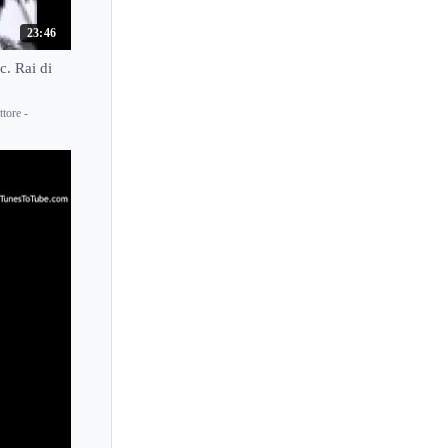
Sarah Masterson
23:46
Sasha Grynyuk
c. Rai di
Saskia Giorgini
ttore -
Satoko Inoue
Satsuki Hoshino
Satsuki Kobayashi
Sawako Hyodo
Sayaka Yoshihara
Sayako Shinonaga
Schaghajegh Nosrati
Sean Kennard
Sebastiaan van Bavel
Sebastian Knauer
Seika Ishida