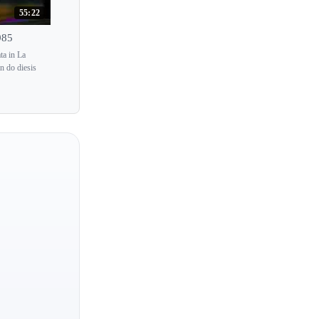
Shion Ohta
55:22
Shiori Kuwahara
985
Shizuka Shimoyama
 in La
n do diesis
Shoko Sugitani
Shorena Tsintsabadze
Shoshana Rudiakov
Shoshana Telner
Shota Nakano
Shuko Saiki
Shura Cherkassky
Shushi Kyomasu
Sidney Foster
Silke Avenhaus
Silu Wang
Pietro Bonfilio
Andrea Lucchesini
Stefano Giavazzi
Silvia Navarrete