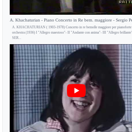
A. Khachaturian - Piano Concerto in Re bem. maggiore - Sergio Pe
A. KHACHATURIAN ( 1903-1978) Concerto in re bemolle maggiore per pianoforte
orchestra (1936) I "Allegro maestoso"- II "Andante con anima"- III "Allegro brillante"
SER...