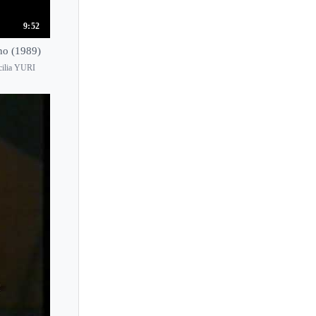
Sergio Perticaroli
9:52
Sergio Tiempo
no (1989)
Seta Tanyel
ecilia YURI
Seth Carlin
Severin von Eckardstein
Seymour Lipkin
Shai Wosner
Shan-shan Sun
Shani Diluka
Sheng Cai
Sherry Shieh
Shino Moroto
Shino Takizawa
Shinya Kiyozuka