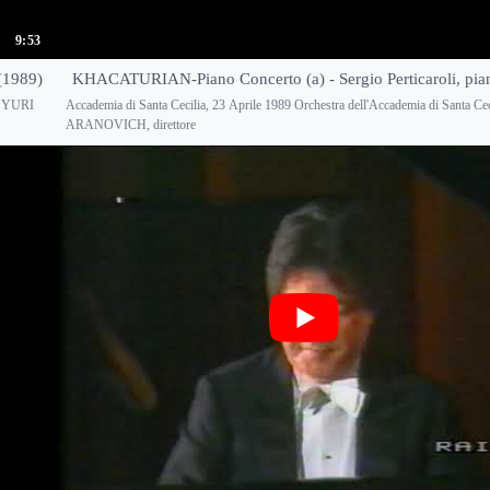
9:53
(1989)
KHACATURIAN-Piano Concerto (a) - Sergio Perticaroli, pia
ia YURI
Accademia di Santa Cecilia, 23 Aprile 1989 Orchestra dell'Accademia di Santa C
ARANOVICH, direttore