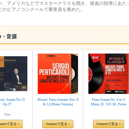
イツ、アメリカなどでマスタークラスを開き、後進の指導にあた
どのピアノコンクールで審査員を務めた。
D・音源
ven: Sonata No 23
Mozart: Piano Sonatas Nos. 8
Piano Sonata No. 8 in A
Op.57
& 12 (Mono Version)
Minor, K. 310: III. Presto
Aura
azonで見る >
Amazonで見る >
Amazonで見る >