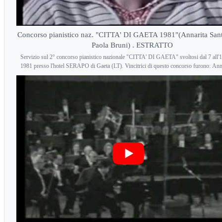
Concorso pianistico naz. "CITTA' DI GAETA 1981"(Annarita San
Paola Bruni) . ESTRATTO
Servizio sul 2° concorso pianistico nazionale "CITTA' DI GAETA" svoltosi dal 7 all'1
1981 presso l'hotel SERAPO di Gaeta (LT). Vincitrici di questo concorso furono: Ann