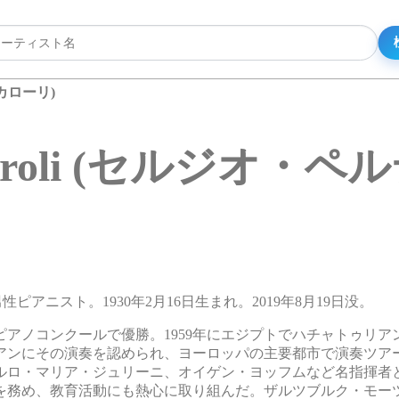
ティカローリ)
rticaroli (セルジオ
リアの男性ピアニスト。1930年2月16日生まれ。2019年8月19日没。
ピアノコンクールで優勝。1959年にエジプトでハチャトゥリア
アンにその演奏を認められ、ヨーロッパの主要都市で演奏ツア
ルロ・マリア・ジュリーニ、オイゲン・ヨッフムなど名指揮者
を務め、教育活動にも熱心に取り組んだ。ザルツブルク・モー