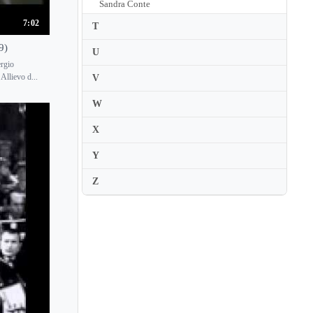
Sandra Conte
7:02
Sandra Shapiro
T
Sandro Russo
9)
U
ergio
Sang Mi Chung
Allievo d...
V
Sanja Bizjak
W
Saori Haji
X
Saori Inajima
Y
Saori Kuriyama
Sara Costa
Z
Sara Daneshpour
Sara De Ascaniis
Sara Pavlovic
Sarah Beth Briggs
Sarah Cahill
Sarah Hagen