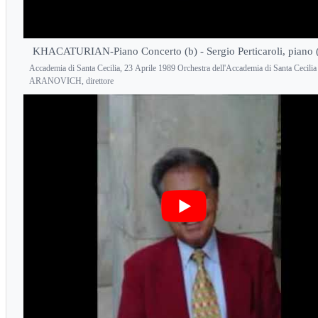
KHACATURIAN-Piano Concerto (b) - Sergio Perticaroli, piano 
Accademia di Santa Cecilia, 23 Aprile 1989 Orchestra dell'Accademia di Santa Cecil
ARANOVICH, direttore