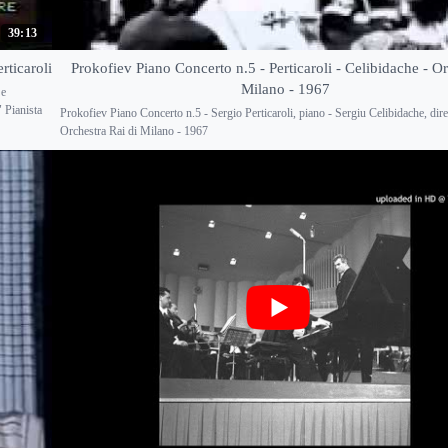
39:13
rticaroli
Prokofiev Piano Concerto n.5 - Perticaroli - Celibidache - Or
Milano - 1967
 e
 Pianista
Prokofiev Piano Concerto n.5 - Sergio Perticaroli, piano - Sergiu Celibidache, dire
Orchestra Rai di Milano - 1967