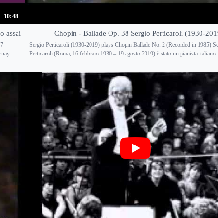
10:48
o assai
Chopin - Ballade Op. 38 Sergio Perticaroli (1930-201
57
Sergio Perticaroli (1930-2019) plays Chopin Ballade No. 2 (Recorded in 1985) S
tenay
Perticaroli (Roma, 16 febbraio 1930 – 19 agosto 2019) è stato un pianista italiano. 