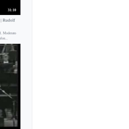
Seiko Tsukamoto
31:10
Seizo Azuma
 | Rudolf
Sekimoto Shohei
Seong-Jin Cho
 1. Moderato
Sergei Babayan
fon...
Sergei Bortkiewicz
Sergei Dorensky
Sergei Edelmann
Sergei Kasprov
Sergei Prokofiev
Sergei Rachmaninoff
Sergei Yerokhin
Sergey Koudriakov
Sergey Kuznetsov
Sergey Musaelyan