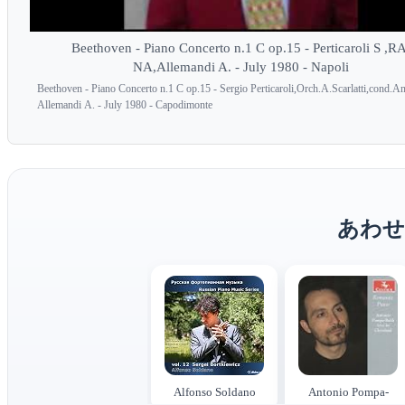
Beethoven - Piano Concerto n.1 C op.15 - Perticaroli S ,R
NA,Allemandi A. - July 1980 - Napoli
Beethoven - Piano Concerto n.1 C op.15 - Sergio Perticaroli,Orch.A.Scarlatti,cond.An
Allemandi A. - July 1980 - Capodimonte
あわせ
Alfonso Soldano
Antonio Pompa-