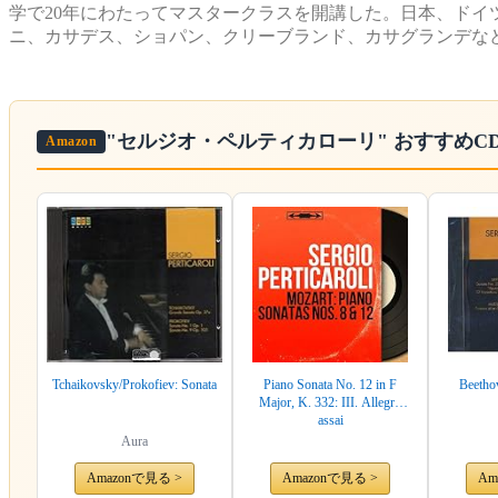
学で20年にわたってマスタークラスを開講した。日本、ド
ニ、カサデス、ショパン、クリーブランド、カサグランデな
"セルジオ・ペルティカローリ"
おすすめC
Amazon
Tchaikovsky/Prokofiev: Sonata
Piano Sonata No. 12 in F
Beetho
Major, K. 332: III. Allegro
assai
Aura
Amazonで見る >
Amazonで見る >
Am