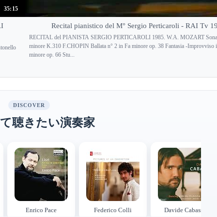
35:15
AI
Recital pianistico del M° Sergio Perticaroli - RAI Tv 1
RECITAL del PIANISTA SERGIO PERTICAROLI 1985. W.A. MOZART Sonata
minore K.310 F.CHOPIN Ballata n° 2 in Fa minore op. 38 Fantasia -Improvviso i
tonello
minore op. 66 Stu...
DISCOVER
て聴きたい演奏家
Enrico Pace
Federico Colli
Davide Cabassi