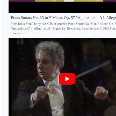
Piano Sonata No. 23 in F Minor, Op. 57 "Appassionata": I. Allegr
Provided to YouTube by NAXOS of America Piano Sonata No. 23 in F Minor, Op. 
"Appassionata": I. Allegro assai · Jingge Yan Beethoven: Piano Sonatas ℗ 2020 Fon
Classics Re...