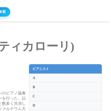
・ペルティカローリ)
ピアニスト
A
B
ンのピアノ協奏
C
ーを行った。以
と数多く共演し
D
ツァルテウム大