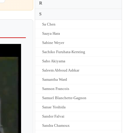
R
S
Sa Chen
Saaya Hara
Sabine Weyer
Sachiko Furuhata-Kersting
Saho Akiyama
Saleem Abboud Ashkar
Samantha Ward
Samson Francois
Samuel Blanchette-Gagnon
Sanae Yoshida
Sandor Falvai
Sandra Chamoux