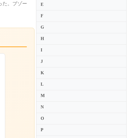
った。ブゾー
E
F
G
H
I
J
K
L
M
N
O
P