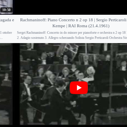
10:50
tagada e
Rachmaninoff: Piano Concerto n 2 op 18 | Sergio Perticaroli
Kempe | RAI Roma (21.4.1961)
1 ottobre
Sergei Rachmaninoff: Concerto in do minore per pianoforte e orchestra n 2 op 18
...
2. Adagio sostenuto 3. Allegro scherzando Solista Sergio Perticaroli Orchestra Sin