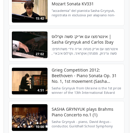
Mozart Sonata KV331
"accademia" del pianista Sasha Grynyuk,
registrata in esclusiva per alapiano non-
15:42
profit nella Sala delle Feste di Palazzo
Pizzini von Hochenbrunn nella Città di Ala
(Italy) il16...
אינטרמצו עם אריק: סשה וקרלוס |
Sasha Grynyuk and Carlos Ibay
אינטרמצו עם אריק מנחה: אריה ורדי משתתפים:
סשה גריניוק, פסנתרן אוקראיני, וקרלוס איבאיי ,
27:02
פסנתרן עיוור אמריקאי ממוצא פלפיני שני
פסנתררנים שהשתתפו בתחרות רובינשטיין ה- 10
לפסנתר. ב...
Grieg Competition 2012:
Beethoven - Piano Sonata Op. 31
No. 1, 1st movement (Sasha
Grynyuk)
Sasha Grynyuk from Ukraine is the 1st prize
4:51
winner of the 13th International Edvard
Grieg Piano Competition which took place
in Bergen, Norway, 1-8 September 2012
(www.griegcomp...
SASHA GRYNYUK plays Brahms
Piano Concerto no.1 (1)
Sasha Grynyuk - piano, David Angus -
conductor, Guildhall School Symphony
10:00
Orchestra; GSMD Gold Medal winner 2008