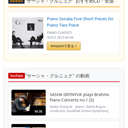
"サーシャ・グルニュク" おすすめCD・音源
Amazon
Piano Sonata Five Short Pieces for
Piano Two Piece
PIANO CLASSICS
発売日
2012-06-04
Amazonで見る >
"サーシャ・グルニュク" の動画
YouTube
SASHA GRYNYUK plays Brahms
Piano Concerto no.1 (5)
Sasha Grynyuk - piano, David Angus -
conductor, Guildhall School Symphony
10:35
Orchestra; GSMD Gold Medal winner 2008