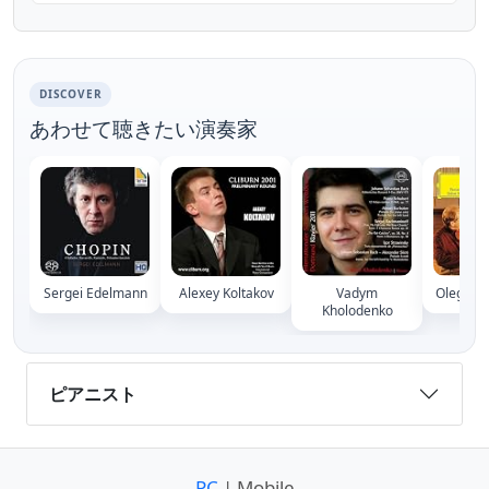
DISCOVER
あわせて聴きたい演奏家
Sergei Edelmann
Alexey Koltakov
Vadym
Oleg Ma
Kholodenko
ピアニスト
PC
| Mobile