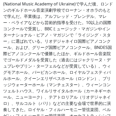
(National Music Academy of Ukraine)で学んだ後、ロンド
ンのギルドホール音楽演劇学校でローナン・オホラのもと
で学んだ。卒業後は、アルフレッド・ブレンデル、マレ
ー・ペライアなどから芸術的指導を受けた。10以上の国際
コンクールで受賞し、BBCミュージック・マガジンやイン
ターナショナル・ピアノ・マガジンで「ライジング・スタ
ー」に選ばれている。リオデジャネイロ国際ピアノコンク
ール、および、グリーグ国際ピアノコンクール、BNDES国
際ピアノコンクールで優勝したほか、ギルドホール音楽院
でゴールドメダルを受賞した（過去にはジャクリーヌ・デ
ュプレやブリン・ターフェルなどが受賞している）。ウィ
グモアホール、バービカンホール、ロイヤルフェスティバ
ルホール、クイーンエリザベスホール（ロンドン）、ブリ
ッジウォーターホール（マンチェスター）、ウィーンコン
ツェルトハウス、ワイルリサイタルホール（カーネギーホ
ール、ニューヨーク）、テアトロリアル（リオデジャネイ
ロ）、サルコルト（パリ）などの主要な会場で世界的に演
奏してきた。ロイヤル・フィルハーモニー管弦楽団、ベル
ゲン・フィルハーモニー管弦楽団、オーケストラ・シンフ