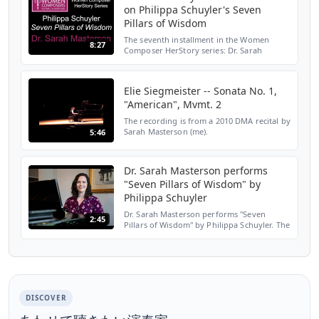
on Philippa Schuyler's Seven
Pillars of Wisdom
The seventh installment in the Women
8:27
Composer HerStory series: Dr. Sarah
Masterson presents pianist and composer
Philippa Schuyler, and her Seven Pillars of
Wisdom. New installm...
Elie Siegmeister -- Sonata No. 1,
"American", Mvmt. 2
The recording is from a 2010 DMA recital by
Sarah Masterson (me).
5:46
Dr. Sarah Masterson performs
"Seven Pillars of Wisdom" by
Philippa Schuyler
Dr. Sarah Masterson performs "Seven
2:45
Pillars of Wisdom" by Philippa Schuyler. The
Newberry College professor is recording
the midcentury composer's work for the
first time. Video...
DISCOVER