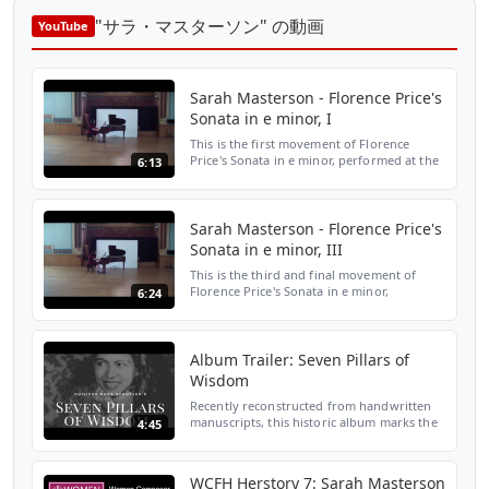
"サラ・マスターソン" の動画
YouTube
Sarah Masterson - Florence Price's
Sonata in e minor, I
This is the first movement of Florence
Price's Sonata in e minor, performed at the
6:13
2015 Women Composers Festival of
Hartford.
Sarah Masterson - Florence Price's
Sonata in e minor, III
This is the third and final movement of
Florence Price's Sonata in e minor,
6:24
performed at the 2015 Women Composers
Festival of Hartford.
Album Trailer: Seven Pillars of
Wisdom
Recently reconstructed from handwritten
manuscripts, this historic album marks the
4:45
first recording of Philippa Schuyler’s
largest piano composition, “Seven Pillars of
Wisdom”. I...
WCFH Herstory 7: Sarah Masterson