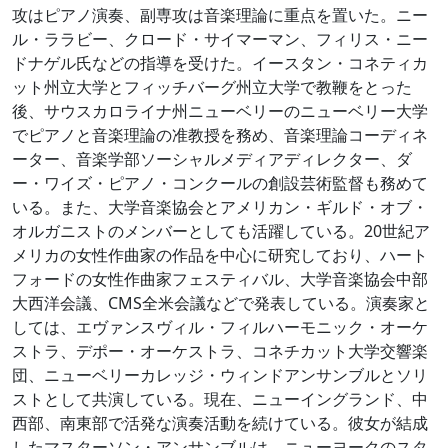
攻はピアノ演奏、副専攻は音楽理論に重点を置いた。ニー
ル・ララビー、クロード・サイマーマン、フィリス・ニー
ドナゲル氏などの指導を受けた。イースタン・コネティカ
ット州立大学とフィッチバーグ州立大学で教鞭をとった
後、サウスカロライナ州ニューベリーのニューベリー大学
でピアノと音楽理論の准教授を務め、音楽理論コーディネ
ーター、音楽学部ソーシャルメディアディレクター、ダ
ー・ワイズ・ピアノ・コンクールの創設芸術監督も務めて
いる。また、大学音楽協会とアメリカン・ギルド・オブ・
オルガニストのメンバーとしても活躍している。20世紀ア
メリカの女性作曲家の作品を中心に研究しており、ハート
フォードの女性作曲家フェスティバル、大学音楽協会中部
大西洋会議、CMS全米会議などで発表している。演奏家と
しては、エヴァンスヴィル・フィルハーモニック・オーケ
ストラ、デポー・オーケストラ、コネチカット大学交響楽
団、ニューベリーカレッジ・ウィンドアンサンブルとソリ
ストとして共演している。現在、ニューイングランド、中
西部、南東部で活発な演奏活動を続けている。彼女が結成
したマスターソン・アンサンブルは、ニューヨークのスタ