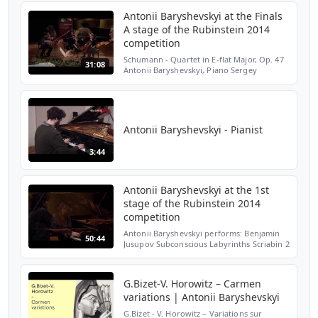
generally desc...
Antonii Baryshevskyi at the Finals
A stage of the Rubinstein 2014
competition
Schumann - Quartet in E-flat Major, Op. 47
31:08
Antonii Baryshevskyi, Piano Sergey
Ostrovsky, Violin Gilad Karni, Viola Zvi
Plesser, Cello The Arthur Rubinstein Piano
Master Competit...
Antonii Baryshevskyi - Pianist
3:44
Antonii Baryshevskyi at the 1st
stage of the Rubinstein 2014
competition
Antonii Baryshevskyi performs: Benjamin
50:44
Jusupov Subconscious Labyrinths Scriabin 2
Poèmes, Op. 69 Scriabin Prelude Op. 11,
No. 19 in E-flat Major Mussorgsky Pictures
at an exibi...
G.Bizet-V. Horowitz – Carmen
variations | Antonii Baryshevskyi
G.Bizet - V. Horowitz – Variations sur