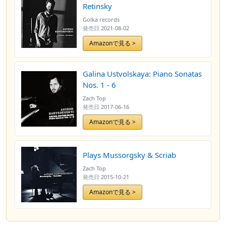
Retinsky
Golka records
発売日
2021-08-02
Amazonで見る >
Galina Ustvolskaya: Piano Sonatas
Nos. 1 - 6
Zach Top
発売日
2017-06-16
Amazonで見る >
Plays Mussorgsky & Scriab
Zach Top
発売日
2015-10-21
Amazonで見る >