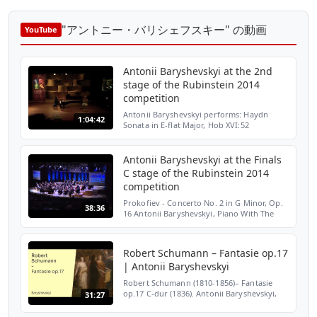
"アントニー・バリシェフスキー" の動画
YouTube
Antonii Baryshevskyi at the 2nd
stage of the Rubinstein 2014
competition
Antonii Baryshevskyi performs: Haydn
1:04:42
Sonata in E-flat Major, Hob XVI:52
Schumann Sonata in G Minor, Op. 22 No. 2
Messiaen From "Vingt regards sur l'enfant-
Jésus: No. 11: "Premiè...
Antonii Baryshevskyi at the Finals
C stage of the Rubinstein 2014
competition
Prokofiev - Concerto No. 2 in G Minor, Op.
38:36
16 Antonii Baryshevskyi, Piano With The
Israel Philharmonic Orchestra (IPO) Asher
Fisch, Conductor The Arthur Rubinstein
Piano Master ...
Robert Schumann – Fantasie op.17
| Antonii Baryshevskyi
Robert Schumann (1810-1856)– Fantasie
op.17 C-dur (1836). Antonii Baryshevskyi,
31:27
piano Live performance at Bologna, 2013.
The work was dedicated to Franz Liszt and