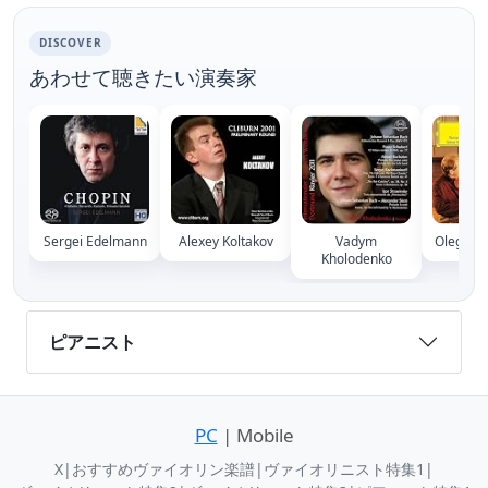
DISCOVER
あわせて聴きたい演奏家
Sergei Edelmann
Alexey Koltakov
Vadym
Oleg Ma
Kholodenko
ピアニスト
PC
| Mobile
X
|
おすすめヴァイオリン楽譜
|
ヴァイオリニスト特集1
|