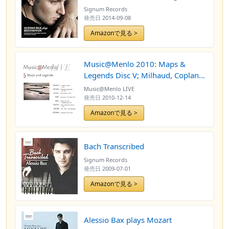
Sonatas, The Ruins of Athens
Signum Records
発売日
2014-09-08
Amazonで見る >
Music@Menlo 2010: Maps &
Legends Disc V; Milhaud, Copland,
Antheil, Faure, Ravel
Music@Menlo LIVE
発売日
2010-12-14
Amazonで見る >
Bach Transcribed
Signum Records
発売日
2009-07-01
Amazonで見る >
Alessio Bax plays Mozart