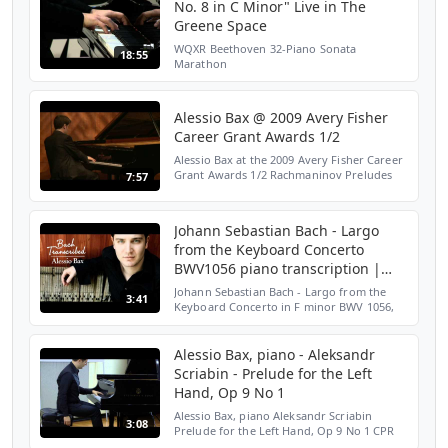
No. 8 in C Minor" Live in The
Greene Space
WQXR Beethoven 32-Piano Sonata
18:55
Marathon
Alessio Bax @ 2009 Avery Fisher
Career Grant Awards 1/2
Alessio Bax at the 2009 Avery Fisher Career
Grant Awards 1/2 Rachmaninov Preludes
7:57
op. 32 no. 10 and 23 no. 2 Kaplan
Penthouse, Lincoln Center, New York
Johann Sebastian Bach - Largo
from the Keyboard Concerto
BWV1056 piano transcription |
Alessio Bax
Johann Sebastian Bach - Largo from the
3:41
Keyboard Concerto in F minor BWV 1056,
Alessio Bax piano transcription. Playlist:
http://www.youtube.com/watch?
v=odHWI5b-ZUo&list=PLF2ayhc...
Alessio Bax, piano - Aleksandr
Scriabin - Prelude for the Left
Hand, Op 9 No 1
Alessio Bax, piano Aleksandr Scriabin
3:08
Prelude for the Left Hand, Op 9 No 1 CPR
Performance Studio September 17, 2015