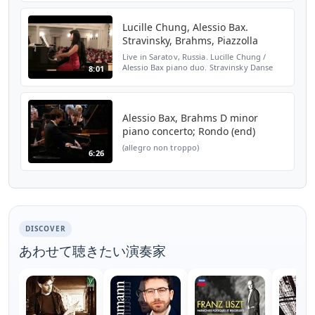
Lucille Chung, Alessio Bax.
Stravinsky, Brahms, Piazzolla
Live in Saratov, Russia. Lucille Chung /
Alessio Bax piano duo. Stravinsky Danse
8:01
Russe (from Petrouchka), Brahms
Hungarian Dance no. 7,
Piazzolla/Bax/Chung Libertango
Alessio Bax, Brahms D minor
piano concerto; Rondo (end)
(allegro non troppo)
6:26
DISCOVER
あわせて聴きたい演奏家