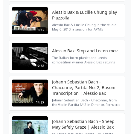
and the Beast: 06:51 The Fairy Garden:
11:07 Duo ...
Alessio Bax & Lucille Chung play
Piazzolla
Alessio Bax & Lucille Chung in the studio
May 6, 2013, a session for APM's
3:12
Performance Today. (St. Paul, MN.) They're
playing an excerpt from Libertango, by
Astor Piazzolla, the...
Alessio Bax: Stop and Listen.mov
The Italian-born pianist and Leeds
competition winner Alessio Bax returns
2:58
with his third solo recital disc for Signum.
His programme surveys a selection of
highlights from Brahm...
Johann Sebastian Bach -
Chaconne, Partita No. 2, Busoni
Transcription | Alessio Bax
Johann Sebastian Bach - Chaconne, from
14:27
the Violin Partita Nº 2 in D minor, Ferruccio
Busoni Transcription for Piano in D minor
(after J. S. Bach, BWV 1004), KiV B24, 1893.
Aless...
Johann Sebastian Bach - Sheep
May Safely Graze | Alessio Bax
IX. Sheep may safely graze | IX. Schafe