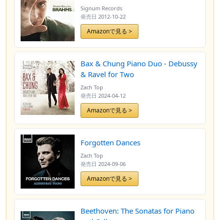
Signum Records
発売日
2012-10-22
Amazonで見る >
Bax & Chung Piano Duo - Debussy
& Ravel for Two
Zach Top
発売日
2024-04-12
Amazonで見る >
Forgotten Dances
Zach Top
発売日
2024-09-06
Amazonで見る >
Beethoven: The Sonatas for Piano