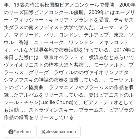
年、19歳の時に浜松国際ピアノコンクールで優勝。2000年
のリーズ国際ピアノコンクール優勝。2009年にはエーブリ
ー・フィッシャー・キャリア・グラントを受賞。テキサス
州ダラスの南メソディスト大学で学んだ。ローマ、ミラ
ノ、マドリード、パリ、ロンドン、テルアビブ、東京、ソ
ウル、香港、ニューヨーク、ワシントン、メキシコシテ
ィ、ハルなど世界各地で演奏活動を行っている。2017年に
来日した際には、東京オペラシティ、横浜みなとみらいで
ヴァイオリニストの樫本大進と共演し、モーツァルト、ブ
ラームス、グリーグ、ラヴェルののヴァイオリンソナタ、
シマノフスキの神話の演奏を披露している。、モーツァル
トのピアノ協奏曲、ラフマニノフやブラームスの作品を収
録したアルバムをリリースしている。妻はピアニストのル
シール・チャン(Lucille Chung)で、ピアノ・デュオとして
も活動し、ストラヴィンスキー、ブラームス、ピアゾラの
作品の録音をリリースしている
Facebook
alessiobaxpiano