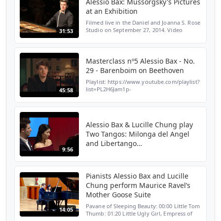
Alessio Bax: Mussorgsky's Pictures
at an Exhibition
Filmed live in the Daniel and Joanna S. Rose
Studio on September 27, 2014. Video
31:53
produced by Tristan Cook. Pianist Alessio
Bax performs Mussorgsky's "Pictures at an
Exhibition" ...
Masterclass nº5 Alessio Bax - No.
29 - Barenboim on Beethoven
Playlist: https://www.youtube.com/playlist?
list=PL2H6Jam1p-
45:58
UjhB2pPKx2gJwpIo8sp3Ras David Kadouch
- Sonata No. 16, first movement. Saleem
Abboud Ashkar - Sonata No. 21
"Waldstein...
Alessio Bax & Lucille Chung play
Two Tangos: Milonga del Angel
and Libertango
9:56
(Piazzolla/Bax/Chung)
Pianists Alessio Bax and Lucille
Chung perform Maurice Ravel’s
Mother Goose Suite
Pavane of Sleeping Beauty: 00:00 Little Tom
14:05
Thumb: 01:20 Little Ugly Girl, Empress of
the Pagodas: 03:43 Conversation of Beauty