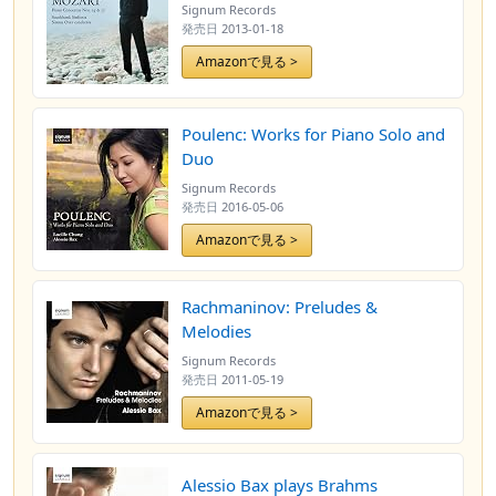
Signum Records
発売日
2013-01-18
Amazonで見る >
Poulenc: Works for Piano Solo and
Duo
Signum Records
発売日
2016-05-06
Amazonで見る >
Rachmaninov: Preludes &
Melodies
Signum Records
発売日
2011-05-19
Amazonで見る >
Alessio Bax plays Brahms