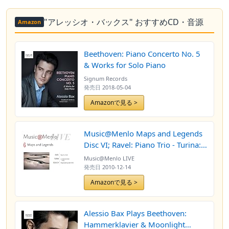
"アレッシオ・バックス" おすすめCD・音源
Amazon
Beethoven: Piano Concerto No. 5
& Works for Solo Piano
Signum Records
発売日
2018-05-04
Amazonで見る >
Music@Menlo Maps and Legends
Disc VI; Ravel: Piano Trio - Turina:
La oración del torero - Debussy:
Music@Menlo LIVE
String Quartet in g minor, op. 10
発売日
2010-12-14
Amazonで見る >
Alessio Bax Plays Beethoven:
Hammerklavier & Moonlight