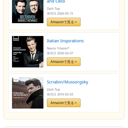
and Cello
Zach Top
発売日
2026-05-15
Amazonで見る >
Italian Inspirations
Naxos *classic*
発売日
2020-02-07
Amazonで見る >
Scriabin/Mussorgsky
Zach Top
発売日
2016-02-03
Amazonで見る >