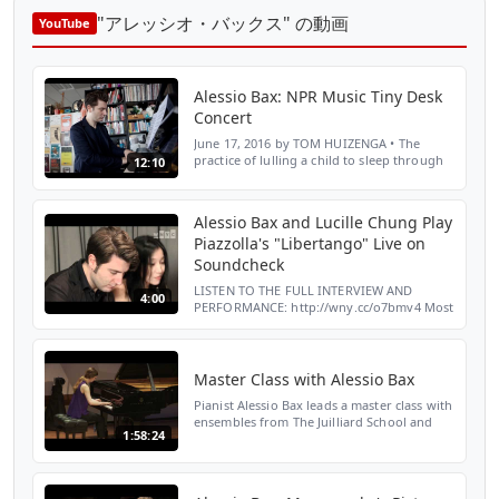
"アレッシオ・バックス" の動画
YouTube
Alessio Bax: NPR Music Tiny Desk
Concert
June 17, 2016 by TOM HUIZENGA • The
practice of lulling a child to sleep through
12:10
music must be about the oldest tradition
imaginable. All parents have wanted their
children to s...
Alessio Bax and Lucille Chung Play
Piazzolla's "Libertango" Live on
Soundcheck
LISTEN TO THE FULL INTERVIEW AND
4:00
PERFORMANCE: http://wny.cc/o7bmv4 Most
New York City apartments barely have
room for one piano - but at Alessio Bax and
Lucille Chung's place on...
Master Class with Alessio Bax
Pianist Alessio Bax leads a master class with
ensembles from The Juilliard School and
1:58:24
Stony Brook University. Filmed live in the
Daniel and Joanna S. Rose Studio on
February 28,...