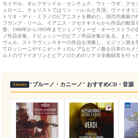
モイヤル、オレクサンドル・センチュク、ウト・ウギ、クセ
ェローニ、チェリストではリン・ハレルと共演。ヴァイオリ
トリオ・ディ・ミラノのピアニストを務めた。現代作曲家の
フガング・リーム、イアニス・クセナキスらから作品の献呈を受
督、1986年から1995年までジェノヴェーゼ・オーケスト
ノ作品全集、ドビュッシーのピアノ作品全集がある。また、
ヴェル、ストラヴィンスキーの作品を演奏し、エジソン賞を受
てロッシーニやドニゼッティのレアなピアノ曲を日本のカメ
ルトのヴァイオリンとピアノのためのソナタ全曲録音を行っ
"ブルーノ・カニーノ"
おすすめCD・音源
Amazon