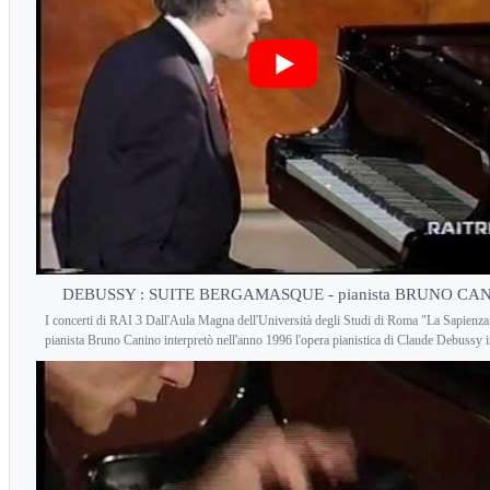
DEBUSSY : SUITE BERGAMASQUE - pianista BRUNO CA
I concerti di RAI 3 Dall'Aula Magna dell'Università degli Studi di Roma "La Sapienza"
pianista Bruno Canino interpretò nell'anno 1996 l'opera pianistica di Claude Debussy in