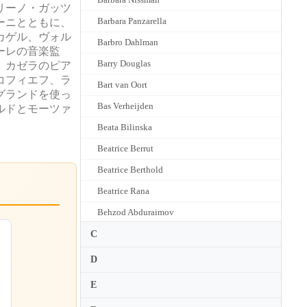
リーノ・ガッツ
Barbara Panzarella
ーニとともに、
カゲル、ヴォル
Barbro Dahlman
ーレの音楽監
Barry Douglas
、カゼラのピア
コフィエフ、ラ
Bart van Oort
グランドを使っ
Bas Verheijden
ルドとモーツァ
Beata Bilinska
Beatrice Berrut
Beatrice Berthold
Beatrice Rana
Behzod Abduraimov
Belina Kostadinova
C
Bella Davidovich
D
Belle Suwanpotipra
E
Ben Schoeman