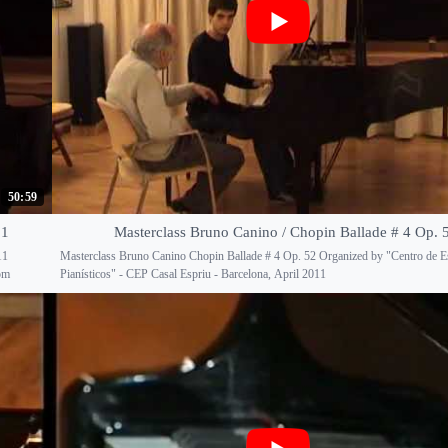
50:59
 1
Masterclass Bruno Canino / Chopin Ballade # 4 Op. 
11
Masterclass Bruno Canino Chopin Ballade # 4 Op. 52 Organized by "Centro de E
om
Pianísticos" - CEP Casal Espriu - Barcelona, April 2011