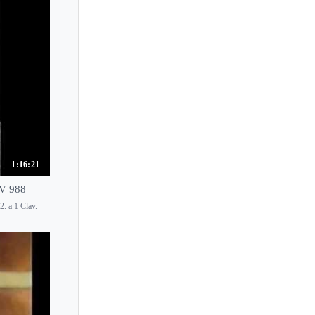
1:16:21
WV 988
2. a 1 Clav.