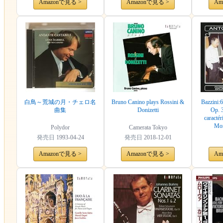
Amazonで見る >
Amazonで見る >
Am
白鳥～荒城の月・チェロ名
Bruno Canino plays Rossini &
Bazzini:
曲集
Donizetti
Op. 
caractér
Mor
Polydor
Camerata Tokyo
発売日
1993-04-24
発売日
2018-12-01
Amazonで見る >
Amazonで見る >
Am