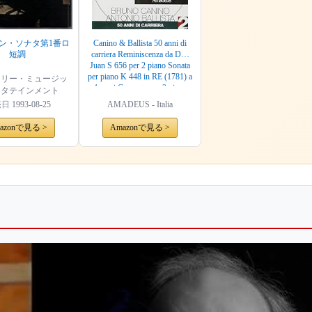
ン・ソナタ第1番ロ
Canino & Ballista 50 anni di
短調
carriera Reminiscenza da Don
Juan S 656 per 2 piano Sonata
per piano K 448 in RE (1781) a
ュリー・ミュージッ
4 mani Concerto per 2 piano
ンタテインメント
(1931 35) Scaramouche op
売日
1993-08-25
AMADEUS - Italia
165b (1937) per 2 pianoforti
azonで見る >
Amazonで見る >