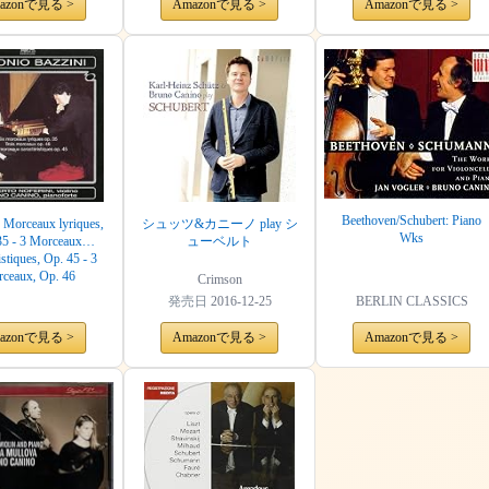
azonで見る >
Amazonで見る >
Amazonで見る >
Beethoven/Schubert: Piano
6 Morceaux lyriques,
シュッツ&カニーノ play シ
Wks
35 - 3 Morceaux
ューベルト
istiques, Op. 45 - 3
ceaux, Op. 46
Crimson
発売日
2016-12-25
BERLIN CLASSICS
azonで見る >
Amazonで見る >
Amazonで見る >