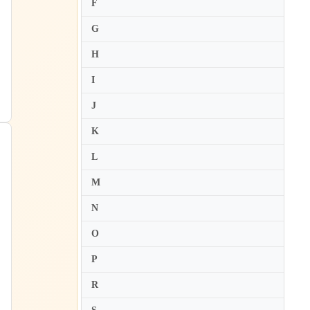
F
Bengt Forsberg
G
ス
Benjamin Grosvenor
H
Benjamin Hochman
Bernadene Blaha
I
Bernd Glemser
J
Bertrand Chamayou
K
Beth Levin
L
Bianca Calinescu
M
Biliana Tzinlikova
Bill Evans
N
Birgitta Wollenweber
O
Blandine Waldmann
P
Boris Bekhterev
R
Boris Berezovsky