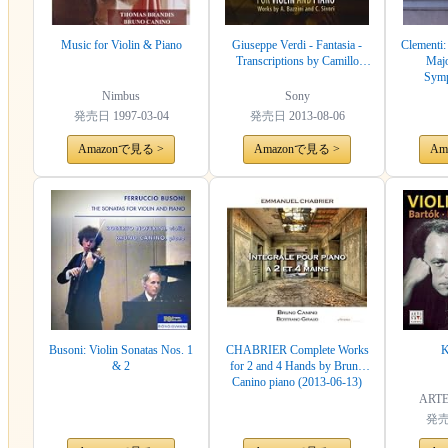
Music for Violin & Piano
Giuseppe Verdi - Fantasia -
Clementi:
Transcriptions by Camillo
Majo
Sivori
Symp
Nimbus
Sony
発売日
1997-03-04
発売日
2013-08-06
Amazonで見る >
Amazonで見る >
Am
Busoni: Violin Sonatas Nos. 1
CHABRIER Complete Works
K
& 2
for 2 and 4 Hands by Bruno
Canino piano (2013-06-13)
ARTE
発