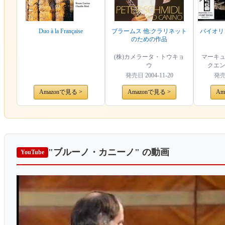
Duo à la Française
ブラームス 他:クラリネット
バイオリ
のための作品
(株)カメラータ・トウキョ
マーキ
ウ
クエ
発売日
2004-11-20
発
Amazonで見る >
Amazonで見る >
Am
"ブルーノ・カニーノ"
の動画
YouTube