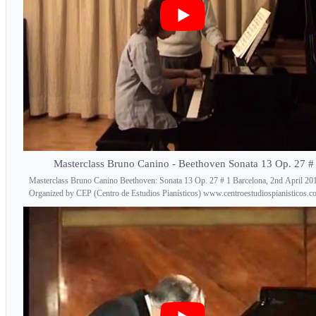
Masterclass Bruno Canino - Beethoven Sonata 13 Op. 27 #
Masterclass Bruno Canino Beethoven: Sonata 13 Op. 27 # 1 Barcelona, 2nd April 20
Organized by CEP (Centro de Estudios Pianísticos) www.centroestudiospianisticos.c