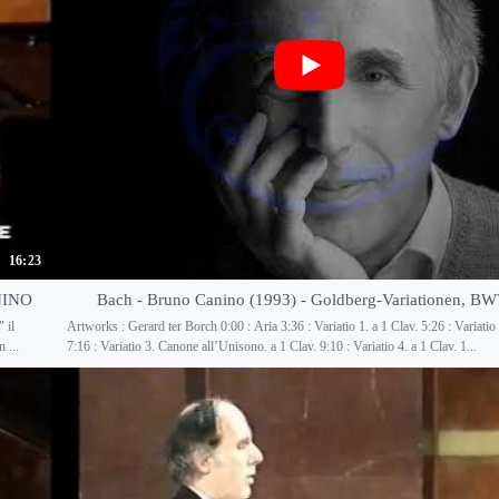
16:23
NINO
Bach - Bruno Canino (1993) - Goldberg-Variationen, B
 il
Artworks : Gerard ter Borch 0:00 : Aria 3:36 : Variatio 1. a 1 Clav. 5:26 : Variatio 
 ...
7:16 : Variatio 3. Canone all’Unisono. a 1 Clav. 9:10 : Variatio 4. a 1 Clav. 1...