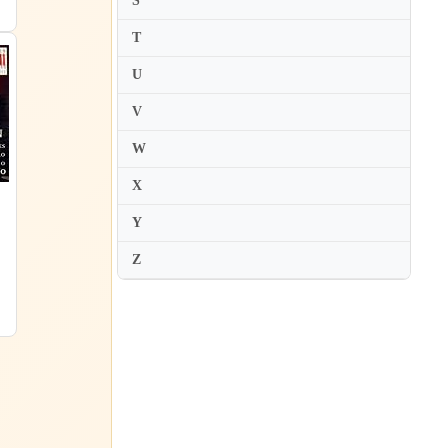
S
Boris Berman
Boris Giltburg
T
Boris Kusnezow
U
Boris Petrushansky
V
Branka Musulin
W
Brigitte Engerer
X
Bronislawa Kawalla
Bruce Liu
Y
Bruno-Leonardo Gelber
Z
Bruno Canino
Bruno Vlahek
Byron Janis