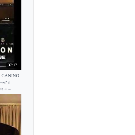
37:17
NO CANINO
nza" il
y in ...