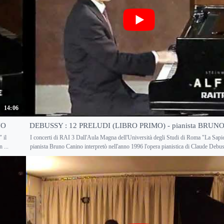
14:06
NO
DEBUSSY : 12 PRELUDI (LIBRO PRIMO) - pianista BRU
 il
I concerti di RAI 3 Dall'Aula Magna dell'Università degli Studi di Roma "La Sapie
 ...
pianista Bruno Canino interpretò nell'anno 1996 l'opera pianistica di Claude Debuss