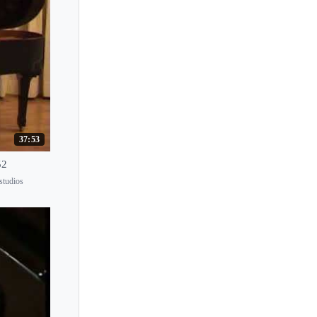
37:53
52
studios