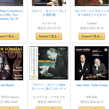
 Piano Concerto in C
ブルーノ・カニーノ プレイ
プレイズ・ストラヴィン
r (1796) - Two
ズ 西村 朗
キー(2015リマスター)
honies, Op. 18
カメラータ
Crimson
発売日
2015-07-25
発売日
2015-10-14
azonで見る >
Amazonで見る >
Amazonで見る >
ブルーノ・カニーノ plyas
olja Blacher
Saint-Saëns: Violin Sonatas
ロッシーニ&ドニゼッティ
 NOVA Classics
カメラータ・トウキョウ
WM Italy
売日
2002-10-03
発売日
1999-07-25
発売日
2018-10-12