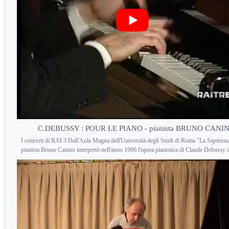
C.DEBUSSY : POUR LE PIANO - pianista BRUNO CANI
I concerti di RAI 3 Dall'Aula Magna dell'Università degli Studi di Roma "La Sapienza"
pianista Bruno Canino interpretò nell'anno 1996 l'opera pianistica di Claude Debussy in