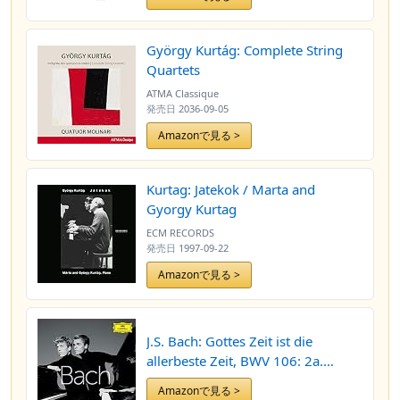
György Kurtág: Complete String
Quartets
ATMA Classique
発売日
2036-09-05
Amazonで見る >
Kurtag: Jatekok / Marta and
Gyorgy Kurtag
ECM RECORDS
発売日
1997-09-22
Amazonで見る >
J.S. Bach: Gottes Zeit ist die
allerbeste Zeit, BWV 106: 2a.
Gottes Zeit, ist die allerbeste Zeit
Amazonで見る >