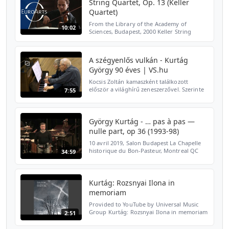
String Quartet, Op. 13 (Keller
Quartet)
From the Library of the Academy of
10:02
Sciences, Budapest, 2000 Keller String
Quartet András Keller - violin János Pilz -
violin Zoltán Gál - viola Judit Szabó - cello
György Kurtág...
A szégyenlős vulkán - Kurtág
György 90 éves | VS.hu
Kocsis Zoltán kamaszként találkozott
először a világhírű zeneszerzővel. Szerinte
7:55
Kurtág semmit nem változott az évtizedek
alatt, csak megtanult oroszul is. A Bach-
Kurtág videó a...
György Kurtág - … pas à pas —
nulle part, op 36 (1993-98)
10 avril 2019, Salon Budapest La Chapelle
historique du Bon-Pasteur, Montreal QC
34:59
Alissa Cheung, violon Stéphanie Bozzini,
alto Isabelle Bozzini, violoncelle Vincent
Ranallo, bar...
Kurtág: Rozsnyai Ilona in
memoriam
Provided to YouTube by Universal Music
Group Kurtág: Rozsnyai Ilona in memoriam
2:51
· Heinz Holliger · Ernesto Molinari Kurtág:
Rozsnyai Ilona in memoriam ℗ 2019 ECM