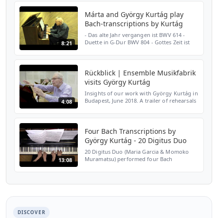
Records GmbH, u...
Márta and György Kurtág play
Bach-transcriptions by Kurtág
- Das alte Jahr vergangen ist BWV 614 -
Duette in G-Dur BWV 804 - Gottes Zeit ist
8:21
die allerbeste Zeit (Sonatina BWV 106) -
Actus tragicus Recorded by András Kégl on
30 November ...
Rückblick | Ensemble Musikfabrik
visits György Kurtág
Insights of our work with György Kurtág in
Budapest, June 2018. A trailer of rehearsals
4:08
with the inspiring composer and an
unforgettable experience for Ensemble
Musikfabrik. Gyö...
Four Bach Transcriptions by
György Kurtág - 20 Digitus Duo
20 Digitus Duo (Maria Garcia & Momoko
Muramatsu) performed four Bach
13:08
transcriptions by György Kurtág at a house
concert in September 2015.. They are: 1
BWV 643 Bach Alle menshen...
DISCOVER