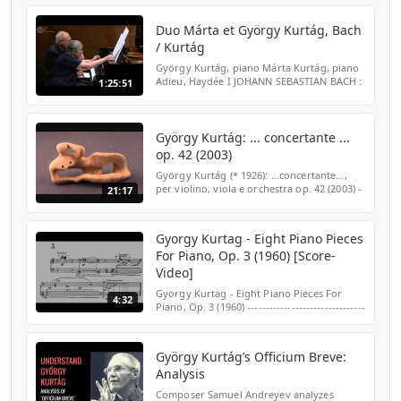
Duo Márta et György Kurtág, Bach
/ Kurtág
György Kurtág, piano Márta Kurtág, piano
Adieu, Haydée I JOHANN SEBASTIAN BACH :
1:25:51
« Nun komm, der Heiden Heiland » BWV
599 * L'homme n'est qu'une fleur (... Sons
entrelacés) * JO...
György Kurtág: ... concertante ...
op. 42 (2003)
György Kurtág (* 1926): ...concertante...,
per violino, viola e orchestra op. 42 (2003) -
21:17
-- Hiromi Kikuchi, violino; Ken Hakii, viola --
BBC Symphony Orchestra diretta da
Jukka-...
Gyorgy Kurtag - Eight Piano Pieces
For Piano, Op. 3 (1960) [Score-
Video]
Gyorgy Kurtag - Eight Piano Pieces For
4:32
Piano, Op. 3 (1960) --------------------------------
--------------------- Support this YouTube
Channel:
https://www.patreon.com/georgengia...
György Kurtág’s Officium Breve:
Analysis
Composer Samuel Andreyev analyzes