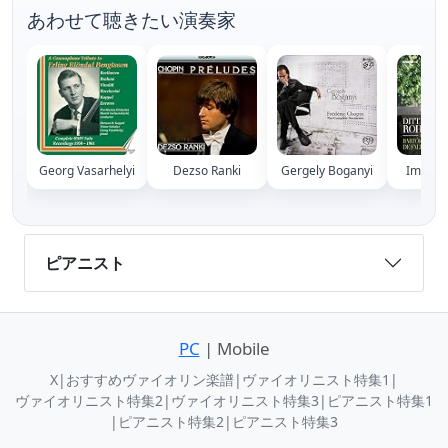
あわせて聴きたい演奏家
Georg Vasarhelyi
Dezso Ranki
Gergely Boganyi
Imre R
ピアニスト
PC
| Mobile
X
|
おすすめヴァイオリン楽譜
|
ヴァイオリニスト特集1
|
ヴァイオリニスト特集2
|
ヴァイオリニスト特集3
|
ピアニスト特集1
|
ピアニスト特集2
|
ピアニスト特集3