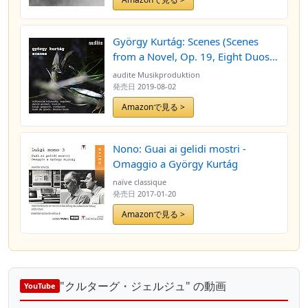
György Kurtág: Scenes (Scenes
from a Novel, Op. 19, Eight Duos
for Violin and Cimbalom, Op. 4,
audite Musikproduktion
Seven Songs, Op. 22, In memory
発売日
2019-08-02
of a Winter evening, Op. 8, Several
Amazonで見る >
Movements from Georg Christoph
Lichtenberg's Sudelbücher
'Scrapbooks', Op. 37a & Hommage
Nono: Guai ai gelidi mostri -
à Berényi Ferenc 70)
Omaggio a György Kurtág
naïve classique
発売日
2017-01-20
Amazonで見る >
"クルターグ・ジェルジュ" の動画
YouTube