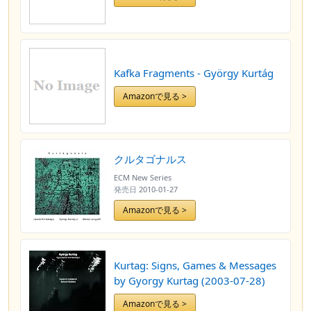
Kafka Fragments - György Kurtág
Amazonで見る >
クルタゴナルス
ECM New Series
発売日
2010-01-27
Amazonで見る >
Kurtag: Signs, Games & Messages
by Gyorgy Kurtag (2003-07-28)
Amazonで見る >