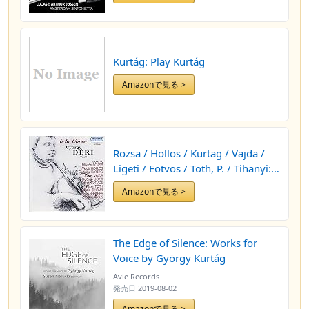
(Arr. For Piano Four Hands by
György Kurtág)
Kurtág: Play Kurtág
Amazonで見る >
Rozsa / Hollos / Kurtag / Vajda /
Ligeti / Eotvos / Toth, P. / Tihanyi:
Works for Cello Solo
Amazonで見る >
The Edge of Silence: Works for
Voice by György Kurtág
Avie Records
発売日
2019-08-02
Amazonで見る >