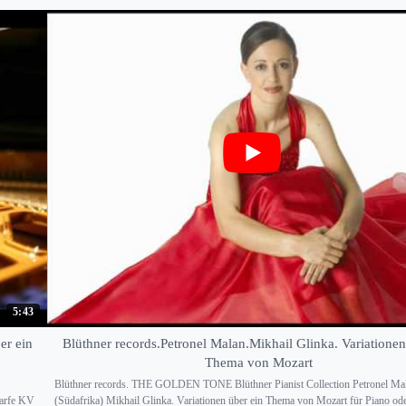
5:43
er ein
Blüthner records.Petronel Malan.Mikhail Glinka. Variationen
Thema von Mozart
Blüthner records. THE GOLDEN TONE Blüthner Pianist Collection Petronel Ma
Harfe KV
(Südafrika) Mikhail Glinka. Variationen über ein Thema von Mozart für Piano o