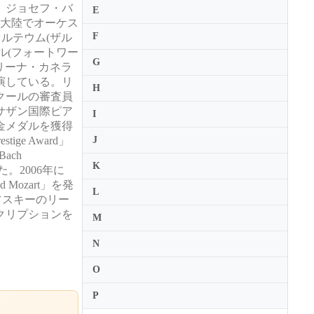
、ジョセフ・バ
E
4大陸でオーケス
F
ルテウム(ザル
ル(フォートワー
G
リーナ・カネラ
演している。リ
H
クールの審査員
サザン国際ピア
I
金メダルを獲得
ge Award」
J
Bach
K
トされた。2006年に
Mozart」を発
L
ミホノフスキーのリー
クリプションを
M
N
O
P