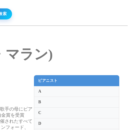
ル・マラン)
ピアニスト
A
B
ラ歌手の母にピア
C
内金賞を受賞
開催されたすべて
D
タンフォード、