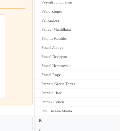
Paavali Jumppanen
Pablo Zinger
Pal Kadosa
Pallavi Mahidhara
Paloma Kouider
Pascal Amoyel
Pascal Devoyon
Pascal Nemirovski
Pascal Roge
Patricia Garcia Torres
Patricia Hase
Patrick Cohen
Paul Badura-Skoda
Paul Gulda
R
Paul Lewis