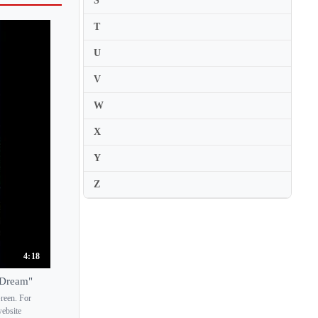
S
Paul Stewart
T
Paul Wittgenstein
U
Paula Chavez
V
Paulina Zamora
W
Pavel Gililov
Pavel Nersessian
X
Pavel Timofeyevsky
Y
Pawel Kamasa
Z
Pedja Muzijevic
Penelope Thwaites
Per Salo
4:18
Peter Donohoe
 Dream"
Peter Jablonski
reen. For
Peter Katin
website