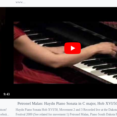
www....
9:43
Petronel Malan: Haydn Piano Sonata in C major, Hob XVI/50,
bison!
Haydn Piano Sonata Hob XVI/50, Movement 2 and 3 Recorded live at the Dakot
ebsit...
Festival 2009 (See related for movement 1) Petronel Malan, Piano South Dakota 