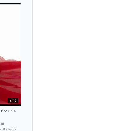
3:49
 über ein
lan
der Harfe KV