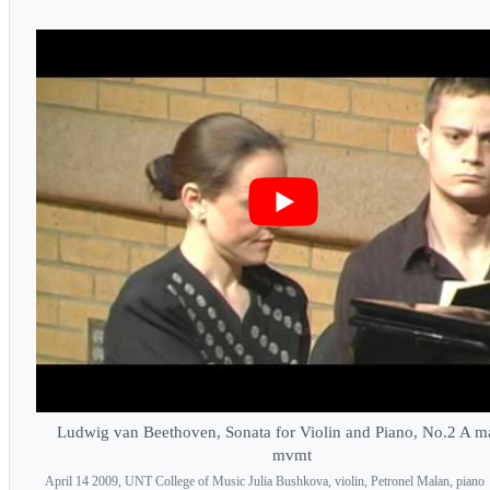
Ludwig van Beethoven, Sonata for Violin and Piano, No.2 A ma
mvmt
April 14 2009, UNT College of Music Julia Bushkova, violin, Petronel Malan, piano