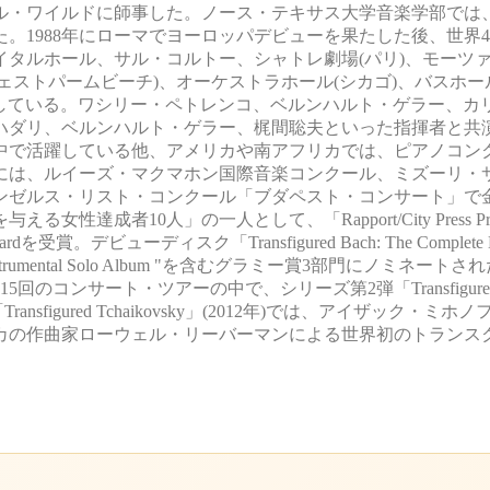
ル・ワイルドに師事した。ノース・テキサス大学音楽学部では
。1988年にローマでヨーロッパデビューを果たした後、世界
タルホール、サル・コルトー、シャトレ劇場(パリ)、モーツァ
ウェストパームビーチ)、オーケストラホール(シカゴ)、バスホー
奏している。ワシリー・ペトレンコ、ベルンハルト・ゲラー、カ
ハダリ、ベルンハルト・ゲラー、梶間聡夫といった指揮者と共
中で活躍している他、アメリカや南アフリカでは、ピアノコン
年には、ルイーズ・マクマホン国際音楽コンクール、ミズーリ・
ンゼルス・リスト・コンクール「ブダペスト・コンサート」で
者10人」の一人として、「Rapport/City Press Presti
賞。デビューディスク「Transfigured Bach: The Complete 
an」は、"Best Instrumental Solo Album "を含むグラミー賞3部門にノミネー
コンサート・ツアーの中で、シリーズ第2弾「Transfigured 
。「Transfigured Tchaikovsky」(2012年)では、アイザック・
リカの作曲家ローウェル・リーバーマンによる世界初のトランス