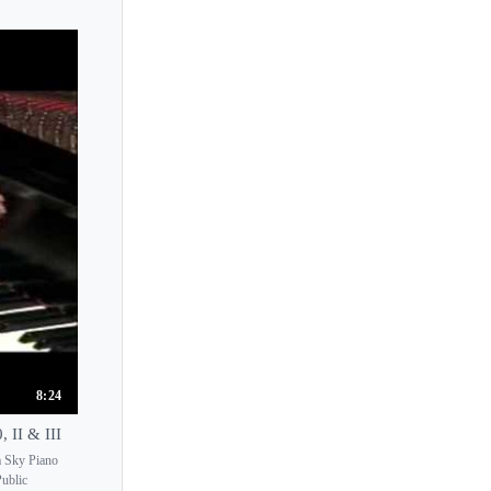
Peter Rosel
Peter Serkin
Peter Vinograde
Petra Somlai
Petronel Malan
Philip Fowke
Philippe Bianconi
Philippe Entremont
Philippe Giusiano
Pia Sebastiani
Pier Paolo Vincenzi
Pierpaola Porqueddu
8:24
Pierre-Laurent Aimard
 II & III
Pierre Barbizet
a Sky Piano
Public
Pietro Bonfilio