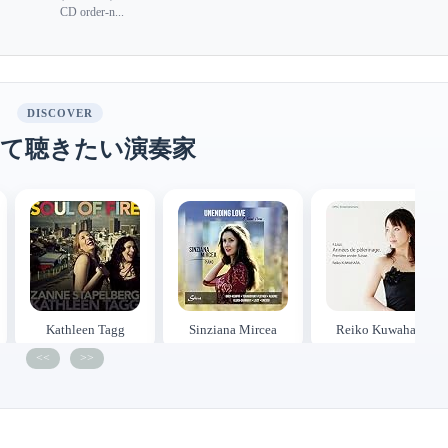
CD order-n...
DISCOVER
て聴きたい演奏家
Kathleen Tagg
Sinziana Mircea
Reiko Kuwahara
<<
>>