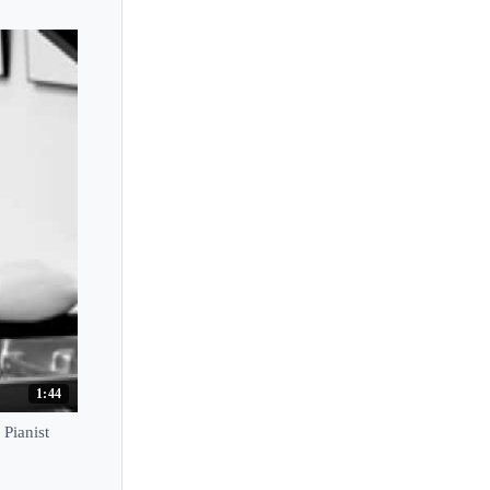
Pina Napolitano
Piotr Anderszewski
Piotr Koscik
Piotr Paleczny
Plamena Mangova
Pnina Salzman
Polina Fedotova
Polina Leschenko
Polina Osetinskaya
Primavera Shima
1:44
Pianist