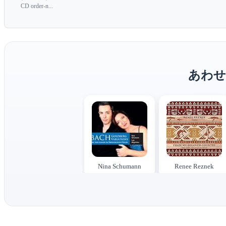
CD order-n...
あわせ
Nina Schumann
Renee Reznek