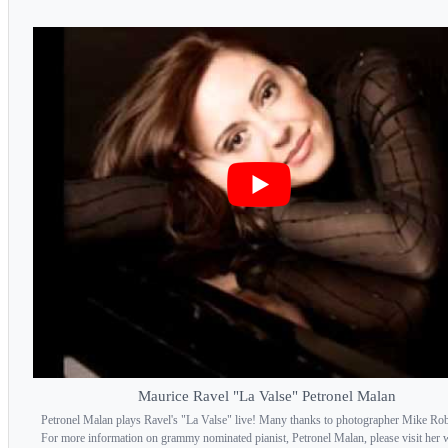
Maurice Ravel "La Valse" Petronel Malan
Petronel Malan plays Ravel's "La Valse" live! Many thanks to photographer Mike Ro
For more information on grammy nominated pianist, Petronel Malan, please visit her w