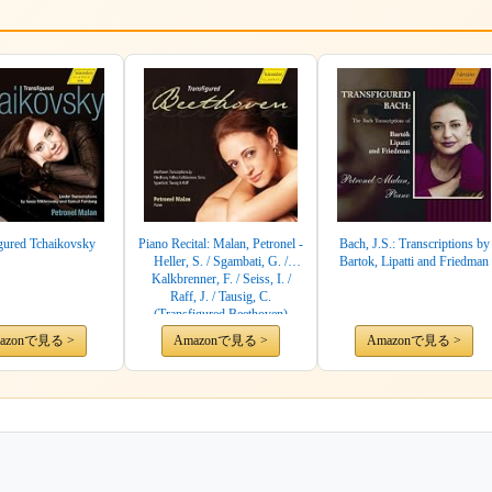
gured Tchaikovsky
Piano Recital: Malan, Petronel -
Bach, J.S.: Transcriptions by
Heller, S. / Sgambati, G. /
Bartok, Lipatti and Friedman
Kalkbrenner, F. / Seiss, I. /
Raff, J. / Tausig, C.
(Transfigured Beethoven)
azonで見る >
Amazonで見る >
Amazonで見る >