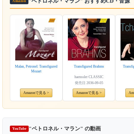
"ペトロネル・マラン"
おすすめCD・音源
Amazon
Malan, Petronel: Transfigured
Transfigured Brahms
Transfi
Mozart
haenssler CLASSIC
発売日
2036-09-05
Amazonで見る >
Amazonで見る >
Am
"ペトロネル・マラン"
の動画
YouTube