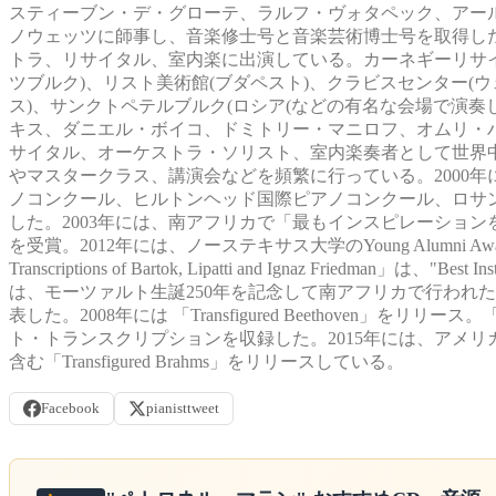
スティーブン・デ・グローテ、ラルフ・ヴォタペック、アー
ノウェッツに師事し、音楽修士号と音楽芸術博士号を取得した
トラ、リサイタル、室内楽に出演している。カーネギーリサイ
ツブルク)、リスト美術館(ブダペスト)、クラビスセンター(
ス)、サンクトペテルブルク(ロシア(などの有名な会場で演
キス、ダニエル・ボイコ、ドミトリー・マニロフ、オムリ・
サイタル、オーケストラ・ソリスト、室内楽奏者として世界
やマスタークラス、講演会などを頻繁に行っている。2000
ノコンクール、ヒルトンヘッド国際ピアノコンクール、ロサ
した。2003年には、南アフリカで「最もインスピレーションを与える女性達成
を受賞。2012年には、ノーステキサス大学のYoung Alumni Awardを受
Transcriptions of Bartok, Lipatti and Ignaz Friedm
は、モーツァルト生誕250年を記念して南アフリカで行われた15回の
表した。2008年には 「Transfigured Beethoven」をリリース
ト・トランスクリプションを収録した。2015年には、アメ
含む「Transfigured Brahms」をリリースしている。
Facebook
pianisttweet