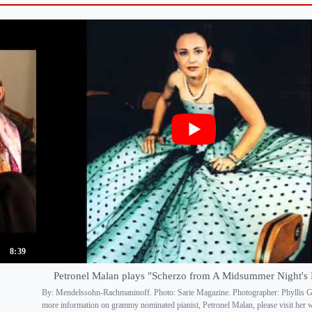
8:39
Petronel Malan plays "Scherzo from A Midsummer Night's
By: Mendelssohn-Rachmaninoff. Photo: Sarie Magazine. Photographer: Phyllis G
more information on grammy nominated pianist, Petronel Malan, please visit her 