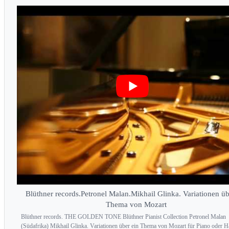
Blüthner records.Petronel Malan.Mikhail Glinka. Variationen üb
Thema von Mozart
Blüthner records. THE GOLDEN TONE Blüthner Pianist Collection Petronel Malan
(Südafrika) Mikhail Glinka. Variationen über ein Thema von Mozart für Piano oder 