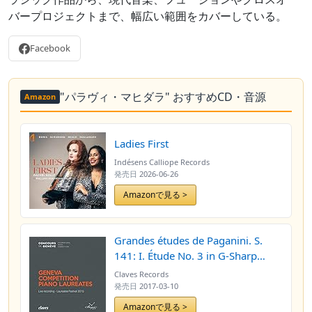
バープロジェクトまで、幅広い範囲をカバーしている。
Facebook
"パラヴィ・マヒダラ" おすすめCD・音源
Amazon
Ladies First
Indésens Calliope Records
発売日
2026-06-26
Amazonで見る >
Grandes études de Paganini. S.
141: I. Étude No. 3 in G-Sharp
Minor "La campanella". Allegretto
Claves Records
(Live Recording, Geneva 2015)
発売日
2017-03-10
Amazonで見る >