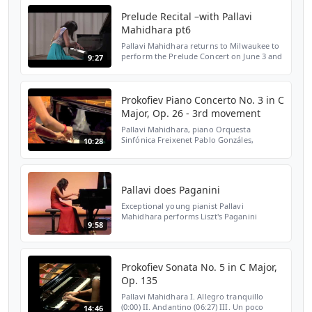
Prelude Recital –with Pallavi
Mahidhara pt6
Pallavi Mahidhara returns to Milwaukee to
perform the Prelude Concert on June 3 and
9:27
set the stage for the 2016 PianoArts
Competition.
Prokofiev Piano Concerto No. 3 in C
Major, Op. 26 - 3rd movement
Pallavi Mahidhara, piano Orquesta
Sinfónica Freixenet Pablo Gonzáles,
10:28
conductor Live performance: November 16,
2012 Auditorio Nacional de Música, Madrid,
Spain III. Allegro ma n...
Pallavi does Paganini
Exceptional young pianist Pallavi
Mahidhara performs Liszt's Paganini
9:58
variations in Geneva, November 14th, 2015.
Pallavi won 2nd prize at the international
Geneva contest in 201...
Prokofiev Sonata No. 5 in C Major,
Op. 135
Pallavi Mahidhara I. Allegro tranquillo
(0:00) II. Andantino (06:27) III. Un poco
14:46