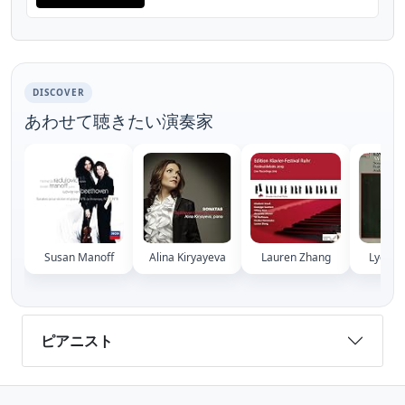
allegretto (10:15) Sony Auditorium, Escuela
Superior de Música Reina Sofía Madrid,
Spain June 2011
DISCOVER
あわせて聴きたい演奏家
Susan Manoff
Alina Kiryayeva
Lauren Zhang
Lydia 
ピアニスト