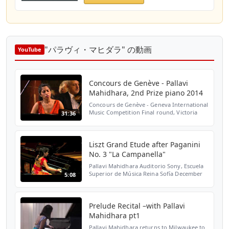
"パラヴィ・マヒダラ" の動画
YouTube
Concours de Genève - Pallavi
Mahidhara, 2nd Prize piano 2014
Concours de Genève - Geneva International
Music Competition Final round, Victoria
31:36
Hall, Geneva - Switzerland Pallavi
Mahidhara, 2nd Prize piano 2014 Sergei
Prokofiev Concerto N°...
Liszt Grand Etude after Paganini
No. 3 "La Campanella"
Pallavi Mahidhara Auditorio Sony, Escuela
Superior de Música Reina Sofía December
5:08
10, 2012 Madrid, Spain
Prelude Recital –with Pallavi
Mahidhara pt1
Pallavi Mahidhara returns to Milwaukee to