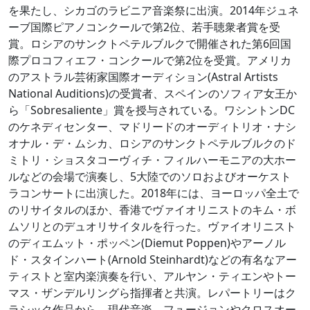
を果たし、シカゴのラビニア音楽祭に出演。2014年ジュネ
ーブ国際ピアノコンクールで第2位、若手聴衆者賞を受
賞。ロシアのサンクトペテルブルクで開催された第6回国
際プロコフィエフ・コンクールで第2位を受賞。アメリカ
のアストラル芸術家国際オーディション(Astral Artists
National Auditions)の受賞者、スペインのソフィア女王か
ら「Sobresaliente」賞を授与されている。ワシントンDC
のケネディセンター、マドリードのオーディトリオ・ナシ
オナル・デ・ムシカ、ロシアのサンクトペテルブルクのド
ミトリ・ショスタコーヴィチ・フィルハーモニアの大ホー
ルなどの会場で演奏し、5大陸でのソロおよびオーケスト
ラコンサートに出演した。2018年には、ヨーロッパ全土で
のリサイタルのほか、香港でヴァイオリニストのキム・ボ
ムソリとのデュオリサイタルを行った。ヴァイオリニスト
のディエムット・ポッペン(Diemut Poppen)やアーノル
ド・スタインハート(Arnold Steinhardt)などの有名なアー
ティストと室内楽演奏を行い、アルヤン・ティエンやトー
マス・ザンデルリングら指揮者と共演。レパートリーはク
ラシック作品から、現代音楽、フュージョンやクロスオー