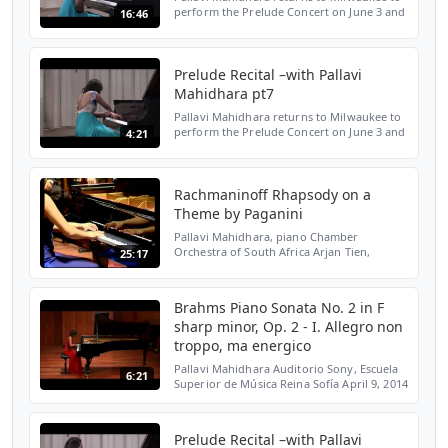
perform the Prelude Concert on June 3 and
16:46
set the stage for the 2016 PianoArts
Competition.
Prelude Recital –with Pallavi
Mahidhara pt7
Pallavi Mahidhara returns to Milwaukee to
perform the Prelude Concert on June 3 and
4:21
set the stage for the 2016 PianoArts
Competition.
Rachmaninoff Rhapsody on a
Theme by Paganini
Pallavi Mahidhara, piano Chamber
Orchestra of South Africa Arjan Tien,
25:17
conductor Pretoria, South Africa February
2008
Brahms Piano Sonata No. 2 in F
sharp minor, Op. 2 - I. Allegro non
troppo, ma energico
Pallavi Mahidhara Auditorio Sony, Escuela
6:21
Superior de Música Reina Sofía April 9, 2014
Madrid, Spain
Prelude Recital –with Pallavi