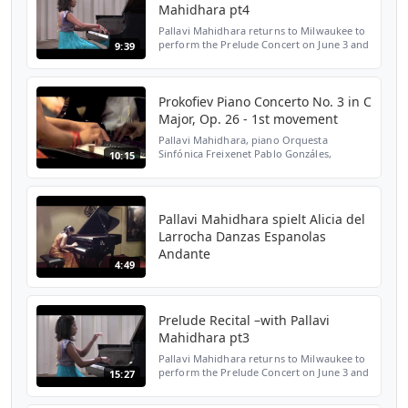
Mahidhara pt4
Pallavi Mahidhara returns to Milwaukee to
perform the Prelude Concert on June 3 and
9:39
set the stage for the 2016 PianoArts
Competition.
Prokofiev Piano Concerto No. 3 in C
Major, Op. 26 - 1st movement
Pallavi Mahidhara, piano Orquesta
Sinfónica Freixenet Pablo Gonzáles,
10:15
conductor Live performance: November 16,
2012 Auditorio Nacional de Música, Madrid,
Spain I. Andante - Allegro
Pallavi Mahidhara spielt Alicia del
Larrocha Danzas Espanolas
Andante
4:49
Prelude Recital –with Pallavi
Mahidhara pt3
Pallavi Mahidhara returns to Milwaukee to
perform the Prelude Concert on June 3 and
15:27
set the stage for the 2016 PianoArts
Competition.