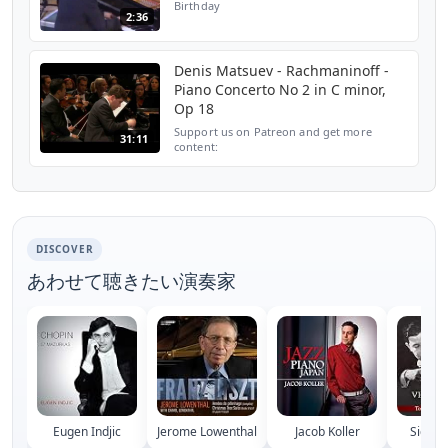
Birthday
2:36
Denis Matsuev - Rachmaninoff -
Piano Concerto No 2 in C minor,
Op 18
Support us on Patreon and get more
31:11
content:
https://www.patreon.com/classicalvault ---
Sergei Rachmaninoff Piano Concerto No 2
in C minor, Op 18 1 Moderato 2 Adagio
sostenuto - ...
DISCOVER
あわせて聴きたい演奏家
Eugen Indjic
Jerome Lowenthal
Jacob Koller
Sidney