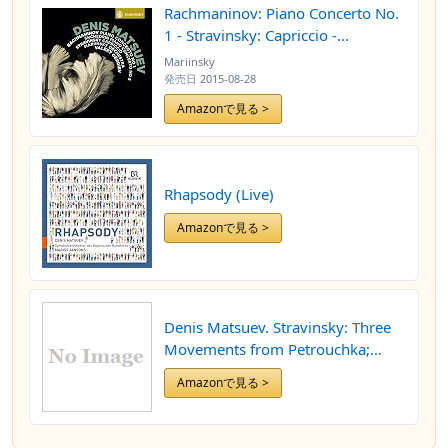
Rachmaninov: Piano Concerto No.
1 - Stravinsky: Capriccio -
Shchedrin: Piano Concerto No 2
Mariinsky
発売日
2015-08-28
Amazonで見る >
Rhapsody (Live)
Amazonで見る >
Denis Matsuev. Stravinsky: Three
Movements from Petrouchka;
Tchaikovsky: The Seasons
Amazonで見る >