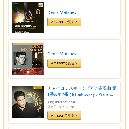
Denis Matsuev
Amazonで見る >
Denis Matsuev
Amazonで見る >
チャイコフスキー : ピアノ協奏曲 第
1番&第2番 (Tchaikovsky : Piano
Concertos Nos 1 & 2 / Denis
King International
Matsuev | Valery Gergiev |
発売日
2014-08-20
Mariinsky Orchestra) [SACD
Amazonで見る >
Hybrid] [輸入盤] [日本語解説・歌詞
訳付]