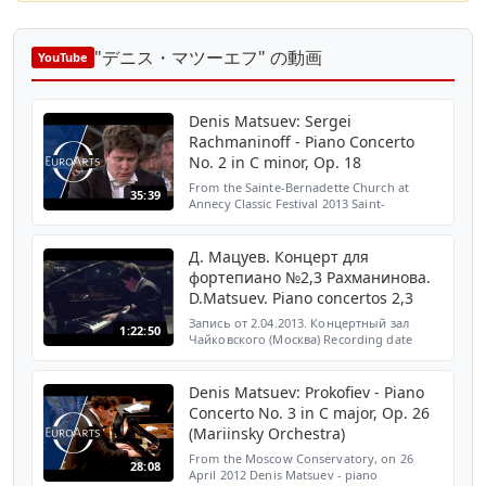
"デニス・マツーエフ" の動画
YouTube
Denis Matsuev: Sergei
Rachmaninoff - Piano Concerto
No. 2 in C minor, Op. 18
From the Sainte-Bernadette Church at
35:39
Annecy Classic Festival 2013 Saint-
Petersburg Philharmonic Orchestra Yuri
Temirkanov - conductor Denis Matsuev -
piano 0:00 Sergei Rachmanin...
Д. Мацуев. Концерт для
фортепиано №2,3 Рахманинова.
D.Matsuev. Piano concertos 2,3
Запись от 2.04.2013. Концертный зал
1:22:50
Чайковского (Москва) Recording date
2.04.2013. Tchaikovsky Concert Hall
(Moscow)
Denis Matsuev: Prokofiev - Piano
Concerto No. 3 in C major, Op. 26
(Mariinsky Orchestra)
From the Moscow Conservatory, on 26
28:08
April 2012 Denis Matsuev - piano