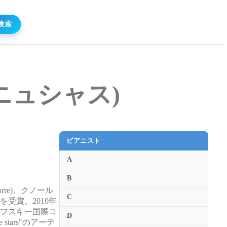
・ゲニュシャス)
ピアニスト
A
B
re)。クノール
C
受賞。2010年
コフスキー国際コ
D
tars"のアーテ