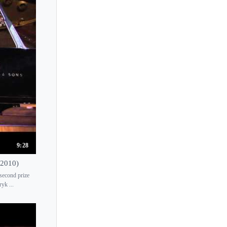
Llyr Williams
Lola Astanova
Loredana Brigandi
Lorene de Ratuld
Lori Sims
Lorraine Min
Louis-Victor Bak
Louis Kentner
Louis Lortie
Louis Schwizgebel
9:28
Louise Cheadle
 2010)
Lubov Timofeyeva
second prize
yk ...
Lucas Debargue
Lucas Jussen
Lucette Descaves