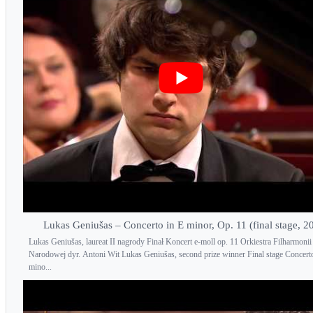
Lukas Geniušas – Concerto in E minor, Op. 11 (final stage, 2
Lukas Geniušas, laureat II nagrody Finał Koncert e-moll op. 11 Orkiestra Filharmonii
Narodowej dyr. Antoni Wit Lukas Geniušas, second prize winner Final stage Concert
mino...