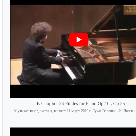
F. Chopin - 24 Etudes for Piano Op.10 , Op 25
«Музыкальные династии», концерт 11 марта 2010 г. Лукас Генюшас. Ф. Шопен -