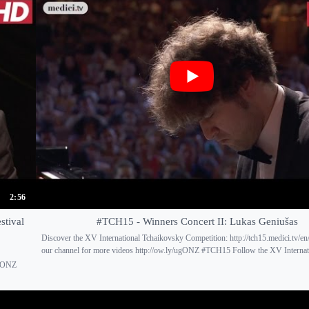
2:56
stival
#TCH15 - Winners Concert II: Lukas Geniušas
Discover the XV International Tchaikovsky Competition: http://tch15.medici.tv/en
our channel for more videos http://ow.ly/ugONZ #TCH15 Follow the XV Internati
ugONZ