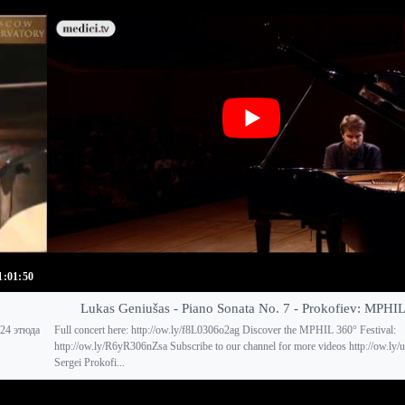
1:01:50
Lukas Geniušas - Piano Sonata No. 7 - Prokofiev: MPHI
 24 этюда
Full concert here: http://ow.ly/f8L0306o2ag Discover the MPHIL 360° Festival:
http://ow.ly/R6yR306nZsa Subscribe to our channel for more videos http://ow.l
Sergei Prokofi...