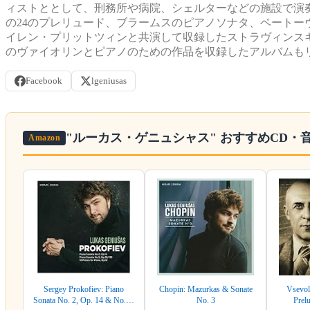
ィストととして、刑務所や病院、シェルターなどの施設で演
の24のプレリュード、ブラームスのピアノソナタ、ベート
イレン・プリットツィンと共演して収録したストラヴィンス
のヴァイオリンとピアノのための作品を収録したアルバムも
Facebook
lgeniusas
"ルーカス・ゲニュシャス"
おすすめCD・
Amazon
Sergey Prokofiev: Piano
Chopin: Mazurkas & Sonate
Vsevol
Sonata No. 2, Op. 14 & No. 5,
No. 3
Prel