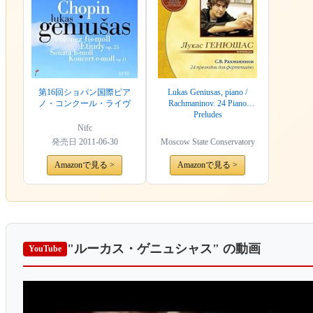
第16回ショパン国際ピア
Lukas Geniusas, piano /
ノ・コンクール・ライヴ
Rachmaninov. 24 Piano
Preludes
Nifc
発売日
2011-06-30
Moscow State Conservatory
Amazonで見る >
Amazonで見る >
"ルーカス・ゲニュシャス"
の動画
YouTube