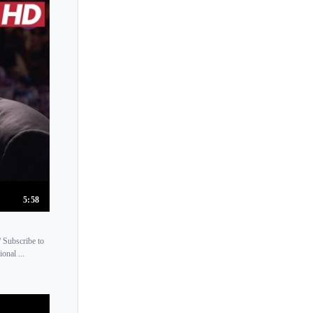
Lucia Brighenti
Lucille Chung
Lucrezia Liberati
Lucy Jarnach
Lucy Parham
Ludmila Berlinskaya
Ludwig Hoffmann
Luis Rabello
Luisa Imorde
5:58
Luiza Borac
Lukas Geniusas
/ Subscribe to
Lukas Vondracek
onal ...
Lule Elezi
Lusine Khachatryan