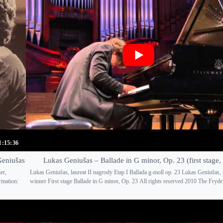
1:15:36
Geniušas
Lukas Geniušas – Ballade in G minor, Op. 23 (first stage,
er,
Lukas Geniušas, laureat II nagrody Etap I Ballada g-moll op. 23 Lukas Geniušas, 
rmation:
winner First stage Ballade in G minor, Op. 23 All rights reserved 2010 The Fryder