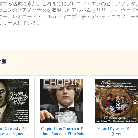
奏する活動に参加。これまでにプロコフィエフのピアノソナタ
ーヴェンのピアノソナタを収録したアルバムをリリース。ヴァイ
キー、レオニード・アルカディエヴィチ・デシャトニコフ、チ
リリースしている。
音源
od Zaderatsky: 24
Chopin: Piano Concerto in E
Musical Dynasties, Vol. 1
udes and Fugues
minor - Works for Piano Solo
(Live)