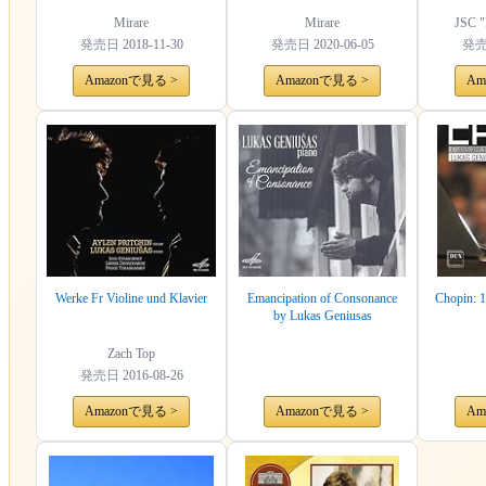
Op. 38/135 - 10 Pieces for
Piano, Op. 12
Mirare
Mirare
JSC "
発売日
2018-11-30
発売日
2020-06-05
発
Amazonで見る >
Amazonで見る >
Am
Werke Fr Violine und Klavier
Emancipation of Consonance
Chopin: 1
by Lukas Geniusas
Zach Top
発売日
2016-08-26
Amazonで見る >
Amazonで見る >
Am