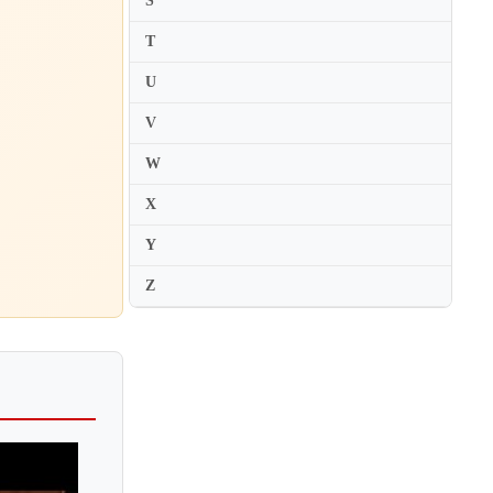
S
Leo Sirota
Leon Fleisher
T
Leon McCawley
U
Leonard Hokanson
V
Leonard Shure
W
Leonie Karatas
X
Leonora Armellini
Lera Auerbach
Y
Leslie Howard
Z
Leticia Gomez Tagle
Lev Natochenny
Lev Oborin
Lev Vlassenko
Lidija Bizjak
Lika Bibileishvili