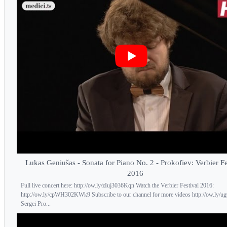
Lukas Geniušas - Sonata for Piano No. 2 - Prokofiev: Verbier Fe
2016
Full live concert here: http://ow.ly/zIuj3036Kqn Watch the Verbier Festival 2016:
http://ow.ly/cpWH302KWk9 Subscribe to our channel for more videos http://ow.ly/
Sergei Pro...