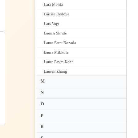
Lara Melda
Larissa Dedova
Lars Vogt
Lauma Skride
Laura Farre Rozada
Laura Mikkola
Laure Favre-Kahn
Lauren Zhang
Laurent Martin
M
Lazar Berman
N
Lazare Levy
O
Leif Ove Andsnes
P
Lelia Gousseau
R
Lennie Tristano