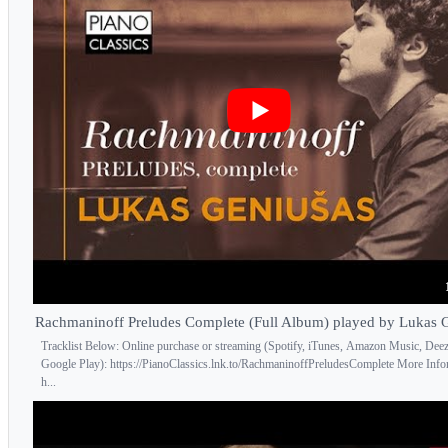
Rachmaninoff Preludes Complete (Full Album) played by Lukas 
Tracklist Below: Online purchase or streaming (Spotify, iTunes, Amazon Music, Deez
Google Play): https://PianoClassics.lnk.to/RachmaninoffPreludesComplete More Info
h...