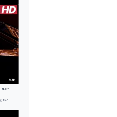
Lydia Artymiw
Lydia Jardon
Lydia Maria Bader
Lynelle James
3:30
L 360°
y/ugONZ