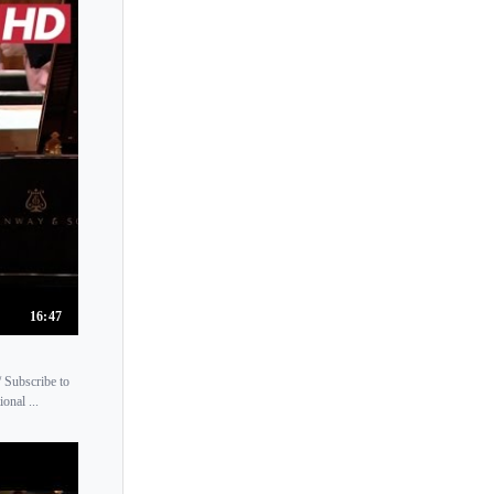
Lili Kraus
Lilian Akopova
Lilian Kallir
Lilit Grigoryan
Lilya Zilberstein
Lincoln Mayorga
Ling-Ju Lai
Lisa Downing
Lisa Maria Schachtschneider
16:47
Lisa Nakazono
Lisa Smirnova
/ Subscribe to
Lisa Yui
onal ...
Lise de la Salle
Liu Shikun