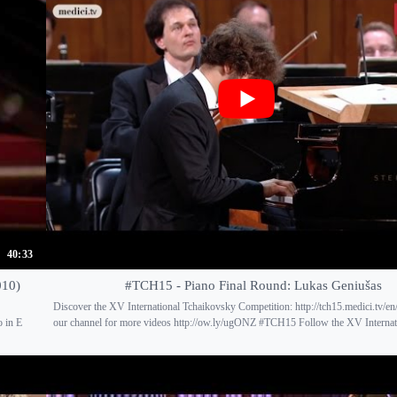
40:33
010)
#TCH15 - Piano Final Round: Lukas Geniušas
Discover the XV International Tchaikovsky Competition: http://tch15.medici.tv/en
o in E
our channel for more videos http://ow.ly/ugONZ #TCH15 Follow the XV Internati