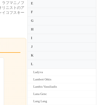
、ラフマニノフ
E
オリニストのア
F
ャイコフスキー
G
H
I
J
K
L
Ladyva
Lambert Orkis
Lambis Vassiliadis
Lana Genc
Lang Lang