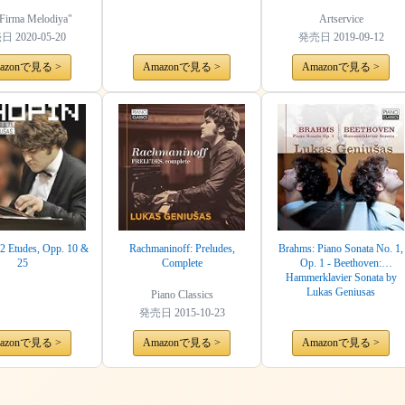
Firma Melodiya"
Artservice
売日
2020-05-20
発売日
2019-09-12
azonで見る >
Amazonで見る >
Amazonで見る >
2 Etudes, Opp. 10 &
Rachmaninoff: Preludes,
Brahms: Piano Sonata No. 1,
25
Complete
Op. 1 - Beethoven:
Hammerklavier Sonata by
Lukas Geniusas
Piano Classics
発売日
2015-10-23
azonで見る >
Amazonで見る >
Amazonで見る >